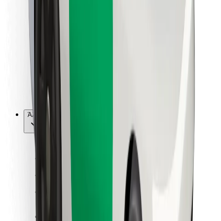
Για επιβάτες
Για τους οδηγούς
Για μεταφορείς
Bolt Food
Για ιδιοκτήτες στόλου οχημάτων
Για εστιατόρια
Bolt for Business
Άλλο
Προμηθευτές
Όροι & Προϋποθέσεις
Cookies
Ασφάλεια
Πάρε ταξί μέσα σε λίγα λεπτά!