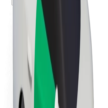
Θέσεις εργασίας
Σχετικά με τη Bolt
Βιωσιμότητα στη Bolt
Project Zero
Blog
Κέντρο Τύπου
Κατευθυντήριες γραμμές Brand
Αποστολή
Σχέσεις με Επενδυτές
Ηγεσία
Μάρκα
Μέσα ενημέρωσης
Urban Fund