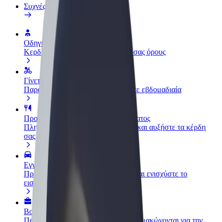
Συχνές Ερωτήσεις
Οδηγήστε
Κερδίστε χρήματα με τους δικούς σας όρους
Γίνετε courier
Παραδώστε φαγητό και πληρώνεστε εβδομαδιαία
Προσθήκη εστιατορίου ή καταστήματος
Πλησιάστε περισσότερους πελάτες και αυξήστε τα κέρδη
σας
Εγγραφείτε ως ιδιοκτήτης στόλου
Προσθέστε το στόλο σας στο Bolt και ενισχύστε το
εισόδημά σας
Bolt for Business
Προϊόντα και υπηρεσίες Bolt που κλιμακώνονται για την