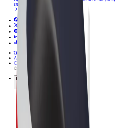
επιχείρησή σας
Όροι & Προϋποθέσεις
Απόρρητο
Cookies
© 2026 Bolt Technology OÜ
Προϊόντα
Διαδρομές
Σκούτερς
Αγορά Bolt
Bolt Food