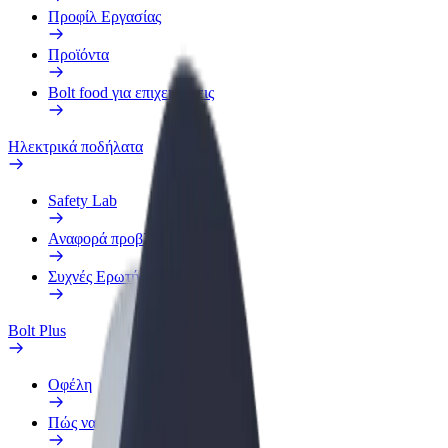
Προφίλ Εργασίας
Προϊόντα
Bolt food για επιχειρήσεις
Ηλεκτρικά ποδήλατα
Safety Lab
Αναφορά προβλήματος
Συχνές Ερωτήσεις
Bolt Plus
Οφέλη
Πώς να συμμετάσχετε