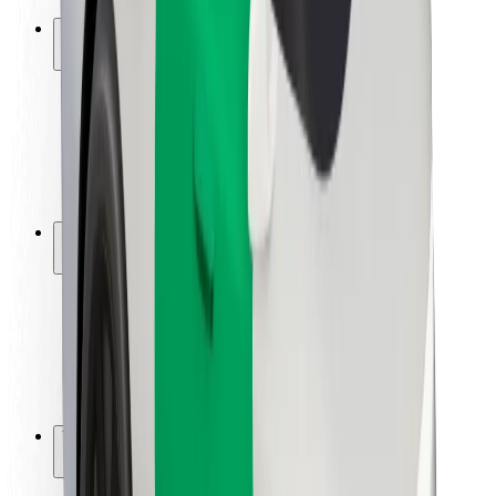
Ασφάλεια
Ασφάλεια επιβάτη
Ασφάλεια οδηγών
Ασφάλεια σκούτερ
Εργαστήριο ασφάλειας
Πόλεις
Τοποθεσίες
Λύσεις για την πόλη
Αεροδρόμια
Bolt Αποβάθρες Φόρτισης
Υποστήριξη