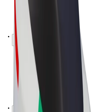
Bolt Drive
Bolt for Business
Ηλεκτρικά ποδήλατα
Bolt Plus
Κερδίστε με Bolt
Οδηγοί
Απολαβές οδηγών
Διανομείς
Απολαβές διανομέων
Bolt Εμπόρους Τροφίμων
Στόλοι
Franchises
Εταιρεία