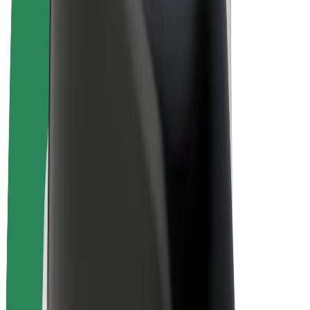
Bolt Drive
Bolt for Business
Ηλεκτρικά ποδήλατα
Bolt Plus
Κερδίστε με Bolt
Οδηγοί
Απολαβές οδηγών
Διανομείς
Απολαβές διανομέων
Bolt Εμπόρους Τροφίμων
Στόλοι
Franchises
Εταιρεία