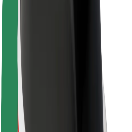
Θέσεις εργασίας
Σχετικά με τη Bolt
Βιωσιμότητα στη Bolt
Project Zero
Blog
Κέντρο Τύπου
Κατευθυντήριες γραμμές Brand
Αποστολή
Σχέσεις με Επενδυτές
Ηγεσία
Μάρκα
Μέσα ενημέρωσης
Urban Fund