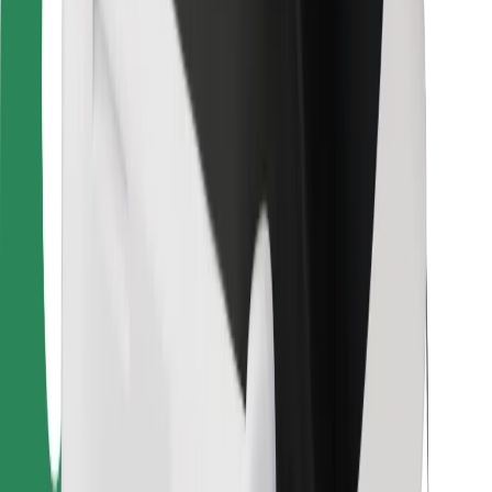
Για επιβάτες
Για τους οδηγούς
Για μεταφορείς
Bolt Food
Για ιδιοκτήτες στόλου οχημάτων
Για εστιατόρια
Bolt for Business
Άλλο
Προμηθευτές
Όροι & Προϋποθέσεις
Cookies
Ασφάλεια
Πάρε ταξί μέσα σε λίγα λεπτά!