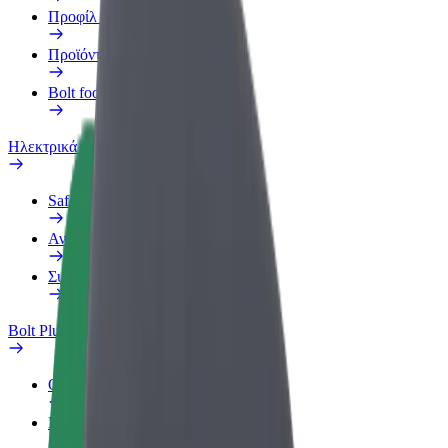
Προφίλ Εργασίας
Προϊόντα
Bolt food για επιχειρήσεις
Ηλεκτρικά ποδήλατα
Safety Lab
Αναφορά προβλήματος
Συχνές Ερωτήσεις
Bolt Plus
Οφέλη
Πώς να συμμετάσχετε