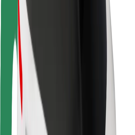
Ασφάλεια
Ασφάλεια επιβάτη
Ασφάλεια οδηγών
Ασφάλεια σκούτερ
Εργαστήριο ασφάλειας
Πόλεις
Τοποθεσίες
Λύσεις για την πόλη
Αεροδρόμια
Bolt Αποβάθρες Φόρτισης
Υποστήριξη