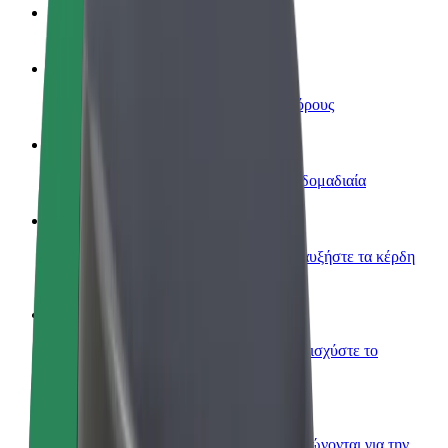
Συχνές Ερωτήσεις
Οδηγήστε
Κερδίστε χρήματα με τους δικούς σας όρους
Γίνετε courier
Παραδώστε φαγητό και πληρώνεστε εβδομαδιαία
Προσθήκη εστιατορίου ή καταστήματος
Πλησιάστε περισσότερους πελάτες και αυξήστε τα κέρδη
σας
Εγγραφείτε ως ιδιοκτήτης στόλου
Προσθέστε το στόλο σας στο Bolt και ενισχύστε το
εισόδημά σας
Bolt for Business
Προϊόντα και υπηρεσίες Bolt που κλιμακώνονται για την