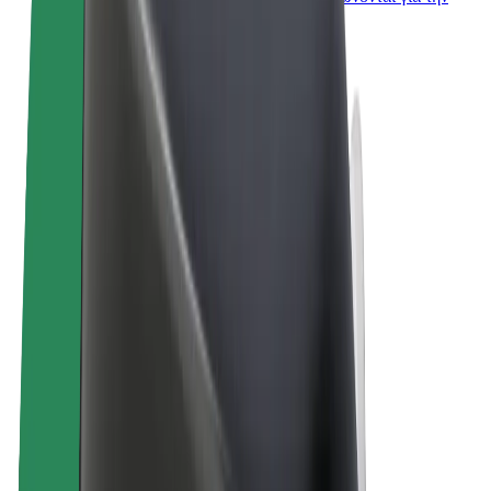
επιχείρησή σας
Όροι & Προϋποθέσεις
Απόρρητο
Cookies
© 2026 Bolt Technology OÜ
Προϊόντα
Διαδρομές
Σκούτερς
Αγορά Bolt
Bolt Food