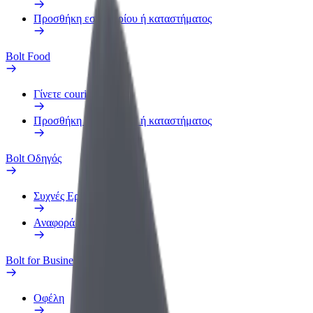
Προσθήκη εστιατορίου ή καταστήματος
Bolt Food
Γίνετε courier
Προσθήκη εστιατορίου ή καταστήματος
Bolt Οδηγός
Συχνές Ερωτήσεις
Αναφορά οχήματος
Bolt for Business
Οφέλη