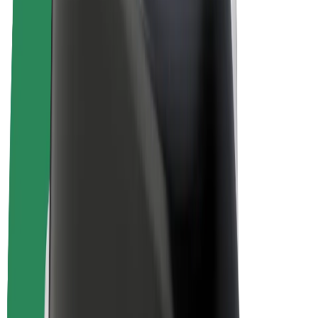
Bolt Drive
Bolt for Business
Ηλεκτρικά ποδήλατα
Bolt Plus
Κερδίστε με Bolt
Οδηγοί
Απολαβές οδηγών
Διανομείς
Απολαβές διανομέων
Bolt Εμπόρους Τροφίμων
Στόλοι
Franchises
Εταιρεία