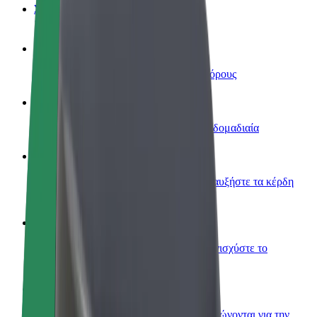
Συχνές Ερωτήσεις
Οδηγήστε
Κερδίστε χρήματα με τους δικούς σας όρους
Γίνετε courier
Παραδώστε φαγητό και πληρώνεστε εβδομαδιαία
Προσθήκη εστιατορίου ή καταστήματος
Πλησιάστε περισσότερους πελάτες και αυξήστε τα κέρδη
σας
Εγγραφείτε ως ιδιοκτήτης στόλου
Προσθέστε το στόλο σας στο Bolt και ενισχύστε το
εισόδημά σας
Bolt for Business
Προϊόντα και υπηρεσίες Bolt που κλιμακώνονται για την