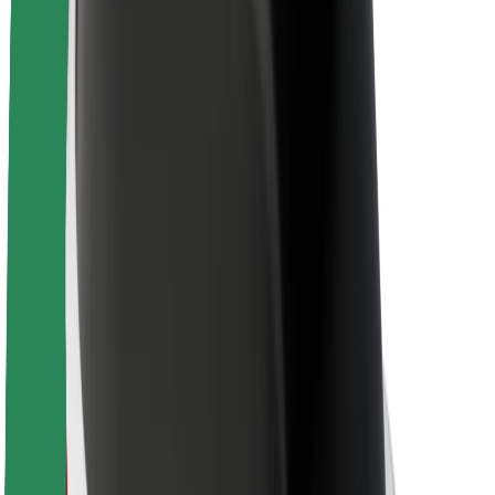
Θέσεις εργασίας
Σχετικά με τη Bolt
Βιωσιμότητα στη Bolt
Project Zero
Blog
Κέντρο Τύπου
Κατευθυντήριες γραμμές Brand
Αποστολή
Σχέσεις με Επενδυτές
Ηγεσία
Μάρκα
Μέσα ενημέρωσης
Urban Fund