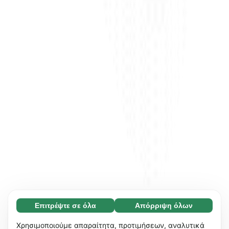
Επιτρέψτε σε όλα
Απόρριψη όλων
Απαραίτητο (65)
Τα απαραίτητα cookies συμβάλλουν στη
Μάθετε περισσότερα
Χρησιμοποιούμε απαραίτητα, προτιμήσεων, αναλυτικά