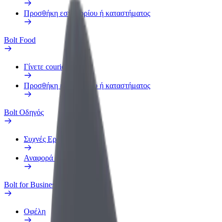
Προσθήκη εστιατορίου ή καταστήματος
Bolt Food
Γίνετε courier
Προσθήκη εστιατορίου ή καταστήματος
Bolt Οδηγός
Συχνές Ερωτήσεις
Αναφορά οχήματος
Bolt for Business
Οφέλη