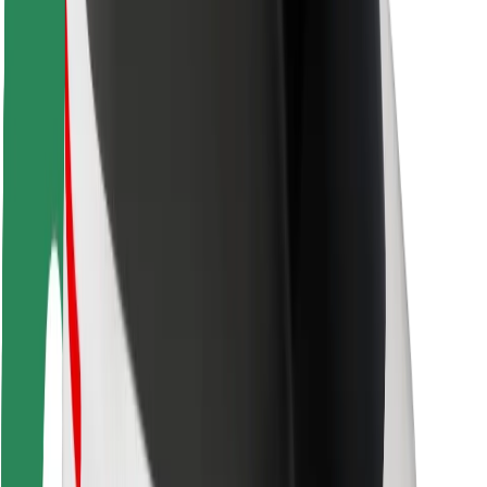
Ασφάλεια
Ασφάλεια επιβάτη
Ασφάλεια οδηγών
Ασφάλεια σκούτερ
Εργαστήριο ασφάλειας
Πόλεις
Τοποθεσίες
Λύσεις για την πόλη
Αεροδρόμια
Bolt Αποβάθρες Φόρτισης
Υποστήριξη