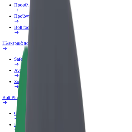
Προφίλ Εργασίας
Προϊόντα
Bolt food για επιχειρήσεις
Ηλεκτρικά ποδήλατα
Safety Lab
Αναφορά προβλήματος
Συχνές Ερωτήσεις
Bolt Plus
Οφέλη
Πώς να συμμετάσχετε