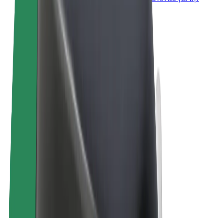
επιχείρησή σας
Όροι & Προϋποθέσεις
Απόρρητο
Cookies
© 2026 Bolt Technology OÜ
Προϊόντα
Διαδρομές
Σκούτερς
Αγορά Bolt
Bolt Food