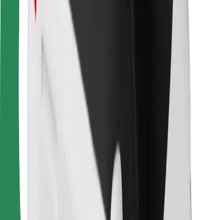
Για επιβάτες
Για τους οδηγούς
Για μεταφορείς
Bolt Food
Για ιδιοκτήτες στόλου οχημάτων
Για εστιατόρια
Bolt for Business
Άλλο
Προμηθευτές
Όροι & Προϋποθέσεις
Cookies
Ασφάλεια
Πάρε ταξί μέσα σε λίγα λεπτά!