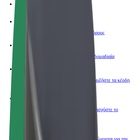
Συχνές Ερωτήσεις
Οδηγήστε
Κερδίστε χρήματα με τους δικούς σας όρους
Γίνετε courier
Παραδώστε φαγητό και πληρώνεστε εβδομαδιαία
Προσθήκη εστιατορίου ή καταστήματος
Πλησιάστε περισσότερους πελάτες και αυξήστε τα κέρδη
σας
Εγγραφείτε ως ιδιοκτήτης στόλου
Προσθέστε το στόλο σας στο Bolt και ενισχύστε το
εισόδημά σας
Bolt for Business
Προϊόντα και υπηρεσίες Bolt που κλιμακώνονται για την