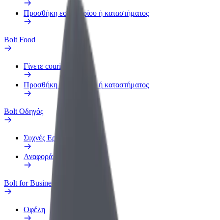
Προσθήκη εστιατορίου ή καταστήματος
Bolt Food
Γίνετε courier
Προσθήκη εστιατορίου ή καταστήματος
Bolt Οδηγός
Συχνές Ερωτήσεις
Αναφορά οχήματος
Bolt for Business
Οφέλη