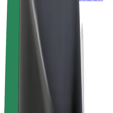
επιχείρησή σας
Όροι & Προϋποθέσεις
Απόρρητο
Cookies
© 2026 Bolt Technology OÜ
Προϊόντα
Διαδρομές
Σκούτερς
Αγορά Bolt
Bolt Food