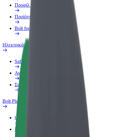
Προφίλ Εργασίας
Προϊόντα
Bolt food για επιχειρήσεις
Ηλεκτρικά ποδήλατα
Safety Lab
Αναφορά προβλήματος
Συχνές Ερωτήσεις
Bolt Plus
Οφέλη
Πώς να συμμετάσχετε