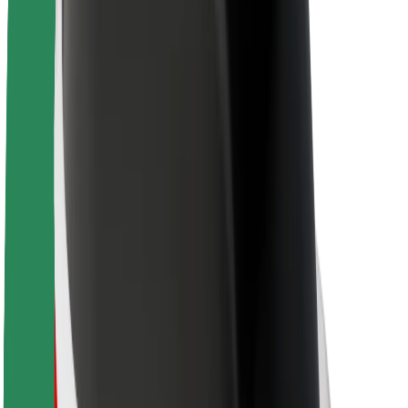
Θέσεις εργασίας
Σχετικά με τη Bolt
Βιωσιμότητα στη Bolt
Project Zero
Blog
Κέντρο Τύπου
Κατευθυντήριες γραμμές Brand
Αποστολή
Σχέσεις με Επενδυτές
Ηγεσία
Μάρκα
Μέσα ενημέρωσης
Urban Fund