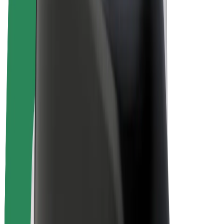
Bolt Drive
Bolt for Business
Ηλεκτρικά ποδήλατα
Bolt Plus
Κερδίστε με Bolt
Οδηγοί
Απολαβές οδηγών
Διανομείς
Απολαβές διανομέων
Bolt Εμπόρους Τροφίμων
Στόλοι
Franchises
Εταιρεία