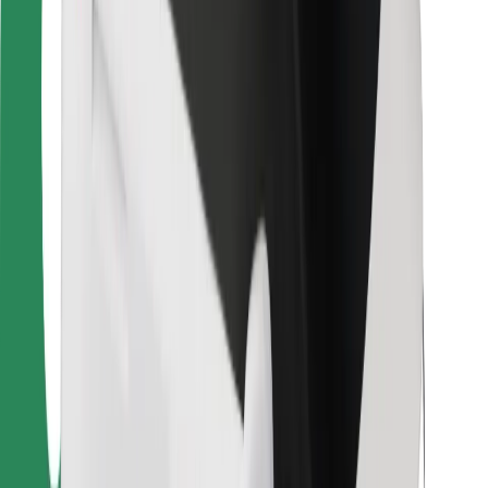
Για επιβάτες
Για τους οδηγούς
Για μεταφορείς
Bolt Food
Για ιδιοκτήτες στόλου οχημάτων
Για εστιατόρια
Bolt for Business
Άλλο
Προμηθευτές
Όροι & Προϋποθέσεις
Cookies
Ασφάλεια
Πάρε ταξί μέσα σε λίγα λεπτά!