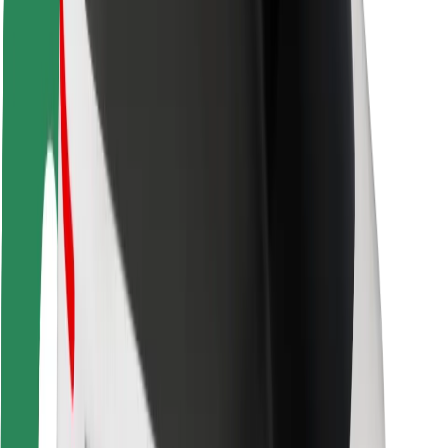
Ασφάλεια
Ασφάλεια επιβάτη
Ασφάλεια οδηγών
Ασφάλεια σκούτερ
Εργαστήριο ασφάλειας
Πόλεις
Τοποθεσίες
Λύσεις για την πόλη
Αεροδρόμια
Bolt Αποβάθρες Φόρτισης
Υποστήριξη