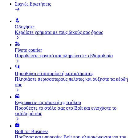
Συχνές Ερωτήσεις
Οδηγήστε
Κερδίστε χρήματα με τους δικούς σας όρους
Γίνετε courier
Παραδώστε φαγητό και πληρώνεστε εβδομαδιαία
Προσθήκη εστιατορίου ή καταστήματος
Πλησιάστε περισσότερους πελάτες και αυξήστε τα κέρδη
σας
Εγγραφείτε ως ιδιοκτήτης στόλου
Προσθέστε το στόλο σας στο Bolt και ενισχύστε το
εισόδημά σας
Bolt for Business
Προϊόντα και υπηρεσίες Bolt που κλιμακώνονται για την