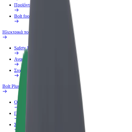
Προϊόντα
Bolt food για επιχειρήσεις
Ηλεκτρικά ποδήλατα
Safety Lab
Αναφορά προβλήματος
Συχνές Ερωτήσεις
Bolt Plus
Οφέλη
Πώς να συμμετάσχετε
Συχνές Ερωτήσεις