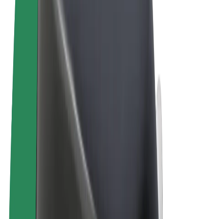
Όροι & Προϋποθέσεις
Απόρρητο
Cookies
© 2026 Bolt Technology OÜ
Προϊόντα
Διαδρομές
Σκούτερς
Αγορά Bolt
Bolt Food
Bolt Drive