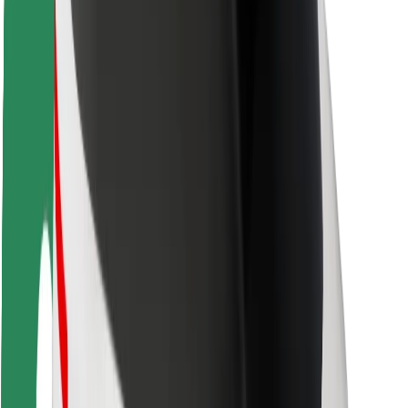
Ασφάλεια επιβάτη
Ασφάλεια οδηγών
Ασφάλεια σκούτερ
Εργαστήριο ασφάλειας
Πόλεις
Τοποθεσίες
Λύσεις για την πόλη
Αεροδρόμια
Bolt Αποβάθρες Φόρτισης
Υποστήριξη
Για επιβάτες
Για τους οδηγούς