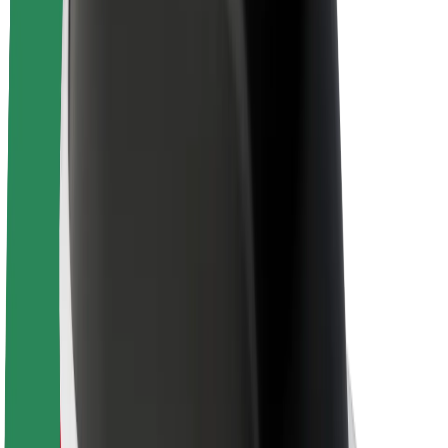
Θέσεις εργασίας
Σχετικά με τη Bolt
Βιωσιμότητα στη Bolt
Project Zero
Blog
Κέντρο Τύπου
Κατευθυντήριες γραμμές Brand
Αποστολή
Σχέσεις με Επενδυτές
Ηγεσία
Μάρκα
Μέσα ενημέρωσης
Urban Fund
Ασφάλεια