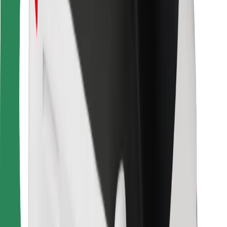
Για μεταφορείς
Bolt Food
Για ιδιοκτήτες στόλου οχημάτων
Για εστιατόρια
Bolt for Business
Άλλο
Προμηθευτές
Όροι & Προϋποθέσεις
Cookies
Ασφάλεια
Πάρε ταξί μέσα σε λίγα λεπτά!
Κατέβασε την εφαρμογή Bolt