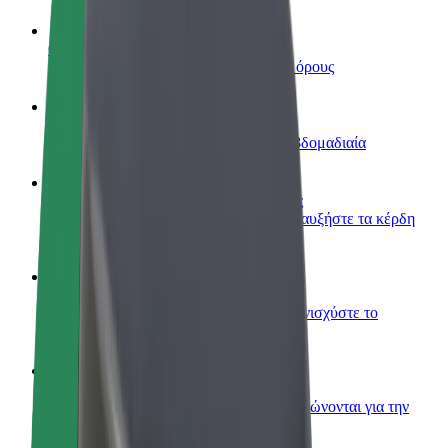
Οδηγήστε
Κερδίστε χρήματα με τους δικούς σας όρους
Γίνετε courier
Παραδώστε φαγητό και πληρώνεστε εβδομαδιαία
Προσθήκη εστιατορίου ή καταστήματος
Πλησιάστε περισσότερους πελάτες και αυξήστε τα κέρδη
σας
Εγγραφείτε ως ιδιοκτήτης στόλου
Προσθέστε το στόλο σας στο Bolt και ενισχύστε το
εισόδημά σας
Bolt for Business
Προϊόντα και υπηρεσίες Bolt που κλιμακώνονται για την
επιχείρησή σας