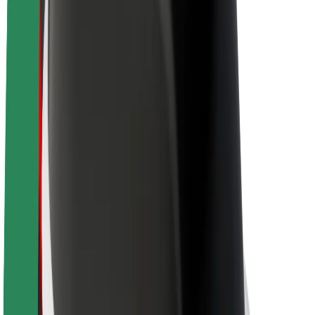
Θέσεις εργασίας
Σχετικά με τη Bolt
Βιωσιμότητα στη Bolt
Project Zero
Blog
Κέντρο Τύπου
Κατευθυντήριες γραμμές Brand
Αποστολή
Σχέσεις με Επενδυτές
Ηγεσία
Μάρκα
Μέσα ενημέρωσης
Urban Fund