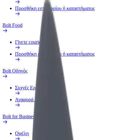
Προσθήκη εστιατορίου ή καταστήματος
Bolt Food
Γίνετε courier
Προσθήκη εστιατορίου ή καταστήματος
Bolt Οδηγός
Συχνές Ερωτήσεις
Αναφορά οχήματος
Bolt for Business
Οφέλη