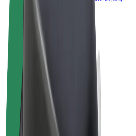
επιχείρησή σας
Όροι & Προϋποθέσεις
Απόρρητο
Cookies
© 2026 Bolt Technology OÜ
Προϊόντα
Διαδρομές
Σκούτερς
Αγορά Bolt
Bolt Food