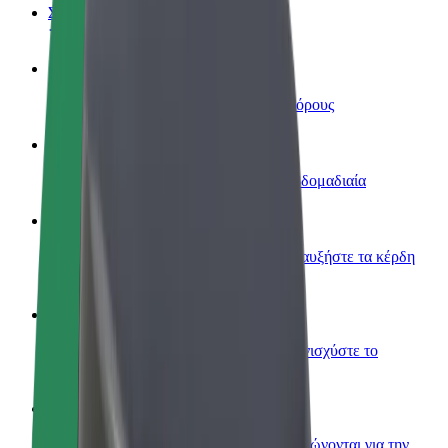
Συχνές Ερωτήσεις
Οδηγήστε
Κερδίστε χρήματα με τους δικούς σας όρους
Γίνετε courier
Παραδώστε φαγητό και πληρώνεστε εβδομαδιαία
Προσθήκη εστιατορίου ή καταστήματος
Πλησιάστε περισσότερους πελάτες και αυξήστε τα κέρδη
σας
Εγγραφείτε ως ιδιοκτήτης στόλου
Προσθέστε το στόλο σας στο Bolt και ενισχύστε το
εισόδημά σας
Bolt for Business
Προϊόντα και υπηρεσίες Bolt που κλιμακώνονται για την