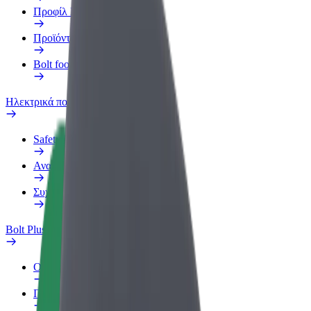
Προφίλ Εργασίας
Προϊόντα
Bolt food για επιχειρήσεις
Ηλεκτρικά ποδήλατα
Safety Lab
Αναφορά προβλήματος
Συχνές Ερωτήσεις
Bolt Plus
Οφέλη
Πώς να συμμετάσχετε