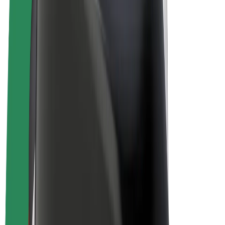
Bolt Drive
Bolt for Business
Ηλεκτρικά ποδήλατα
Bolt Plus
Κερδίστε με Bolt
Οδηγοί
Απολαβές οδηγών
Διανομείς
Απολαβές διανομέων
Bolt Εμπόρους Τροφίμων
Στόλοι
Franchises
Εταιρεία