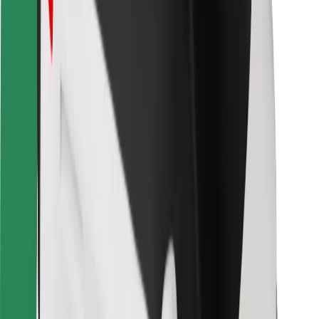
Για επιβάτες
Για τους οδηγούς
Για μεταφορείς
Bolt Food
Για ιδιοκτήτες στόλου οχημάτων
Για εστιατόρια
Bolt for Business
Άλλο
Προμηθευτές
Όροι & Προϋποθέσεις
Cookies
Ασφάλεια
Πάρε ταξί μέσα σε λίγα λεπτά!