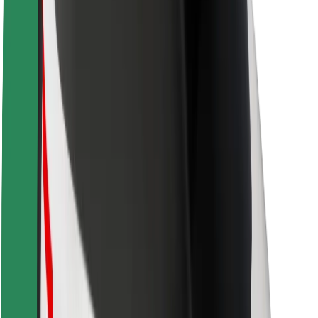
Ασφάλεια
Ασφάλεια επιβάτη
Ασφάλεια οδηγών
Ασφάλεια σκούτερ
Εργαστήριο ασφάλειας
Πόλεις
Τοποθεσίες
Λύσεις για την πόλη
Αεροδρόμια
Bolt Αποβάθρες Φόρτισης
Υποστήριξη