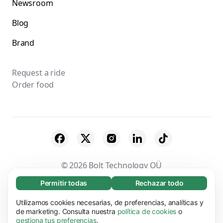
Newsroom
Blog
Brand
Request a ride
Order food
© 2026 Bolt Technology OÜ
Permitir todas
Rechazar todo
Necesarias (65)
Suppliers
Terms & Conditions
Privacy
Las cookies necesarias ayudan a que nuestra
Utilizamos cookies necesarias, de preferencias, analíticas y
Más información
Cookies
Security
página web funcione correctamente, pues hace
de marketing. Consulta nuestra
política de cookies
o
gestiona tus preferencias
.
posible que se lleven a cabo funciones básicas