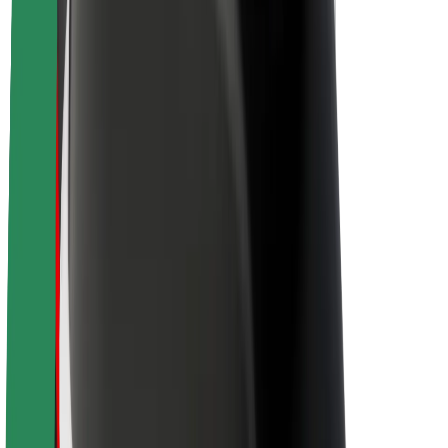
Sostenibilidad en Bolt
Project Zero
Blog
Sala de prensa
Directrices de la marca
Misión
Relación con inversores
Liderazgo
Marca
Medios
Fondo Urbano
Seguridad
Seguridad para usuarios