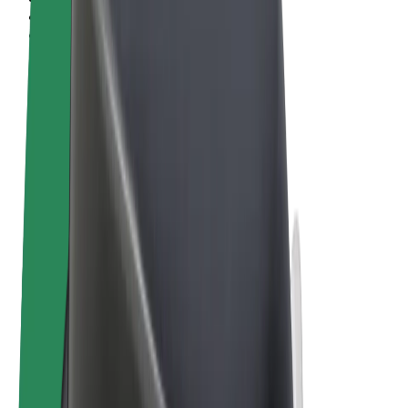
Términos y Condiciones
Privacidad
Cookies
© 2026 Bolt Technology OÜ
Productos
Viajes
Patinetes
Bolt Market
Bolt Food
Bolt Drive
Bolt para empresas
Bicis