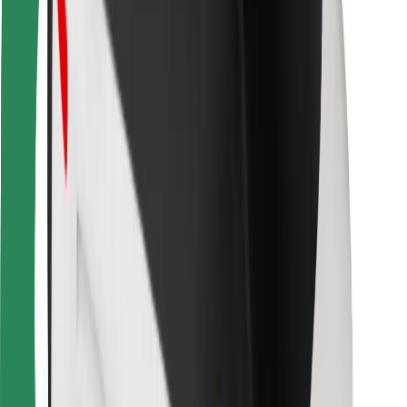
Bolt Food
Para propietarios de flota
Para restaurantes
Bolt para empresas
Otros
Proveedores
Términos y Condiciones
Cookies
Seguridad
Consigue un viaje en minutos
Descargar la app de Bolt
Encuentra tu comida favorita