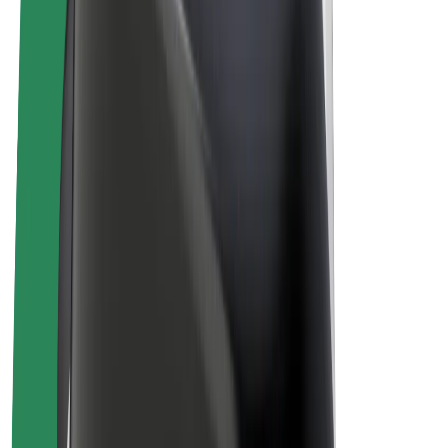
Bolt Plus
Colabora con Bolt
Conductores
Ingresos de conductor/a
Repartidores
Ingresos de repartidor
Comercios de Bolt Food
Flotas
Franquicias
Empresa
Trabaja con nosotros
Acerca de Bolt