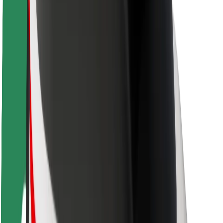
Seguridad para conductores
Seguridad para patinetes
Laboratorio de seguridad
Ciudades
Dónde estamos
Soluciones para las ciudades
Aeropuertos
Estaciones de carga de Bolt
Soporte
Para usuarios
Para conductores
Para repartidores