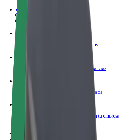
Colaborar como conductor
Gana dinero colaborando con Bolt
Colaborar como repartidor
Reparte comida y cobra todas las semanas
Añadir un restaurante o tienda
Llega a más clientes y maximiza tus ganancias
Registrarse como propietario de flota
Añade tu flota a Bolt y potencia tus ingresos
Bolt para empresas
Productos y servicios de Bolt adaptados a tu empresa