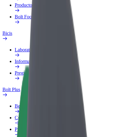
Productos
Bolt Food para empresas
Bicis
Laboratorio de seguridad
Informar de un problema
Preguntas frecuentes
Bolt Plus
Beneficios
Cómo unirse
Preguntas frecuentes