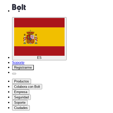
ES
Soporte
Registrarme
Productos
Colabora con Bolt
Empresa
Seguridad
Soporte
Ciudades