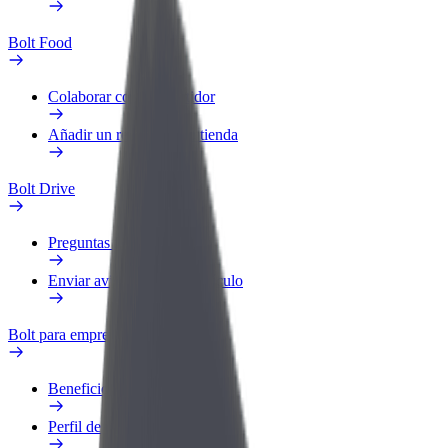
Bolt Food
Colaborar como repartidor
Añadir un restaurante o tienda
Bolt Drive
Preguntas frecuentes
Enviar aviso sobre un vehículo
Bolt para empresas
Beneficios
Perfil de trabajo