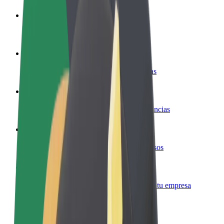
Colaborar como conductor
Gana dinero colaborando con Bolt
Colaborar como repartidor
Reparte comida y cobra todas las semanas
Añadir un restaurante o tienda
Llega a más clientes y maximiza tus ganancias
Registrarse como propietario de flota
Añade tu flota a Bolt y potencia tus ingresos
Bolt para empresas
Productos y servicios de Bolt adaptados a tu empresa