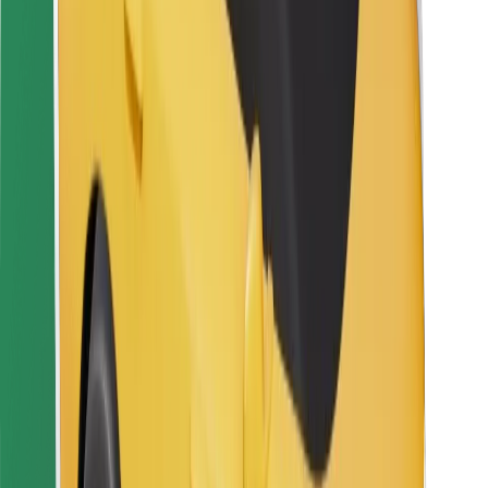
Bolt Food
Para propietarios de flota
Para restaurantes
Bolt para empresas
Otros
Proveedores
Términos y Condiciones
Cookies
Seguridad
Consigue un viaje en minutos
Descargar la app de Bolt
Encuentra tu comida favorita