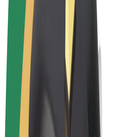
Términos y Condiciones
Privacidad
Cookies
© 2026 Bolt Technology OÜ
Productos
Viajes
Patinetes
Bolt Market
Bolt Food
Bolt Drive
Bolt para empresas
Bicis