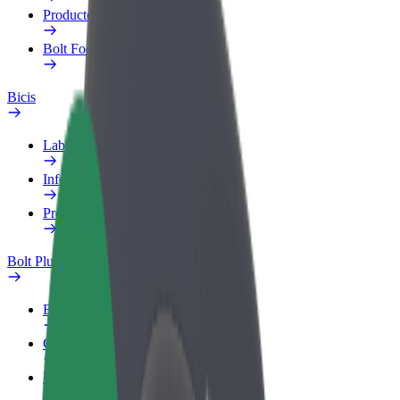
Productos
Bolt Food para empresas
Bicis
Laboratorio de seguridad
Informar de un problema
Preguntas frecuentes
Bolt Plus
Beneficios
Cómo unirse
Preguntas frecuentes