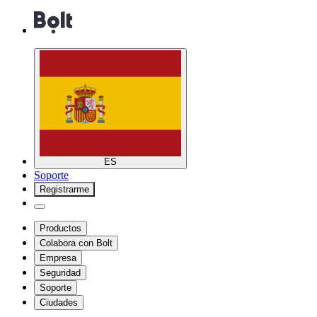
ES
Soporte
Registrarme
Productos
Colabora con Bolt
Empresa
Seguridad
Soporte
Ciudades