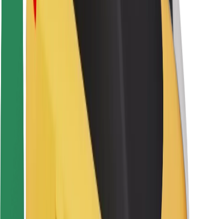
Seguridad para conductores
Seguridad para patinetes
Laboratorio de seguridad
Ciudades
Dónde estamos
Soluciones para las ciudades
Aeropuertos
Estaciones de carga de Bolt
Soporte
Para usuarios
Para conductores
Para repartidores