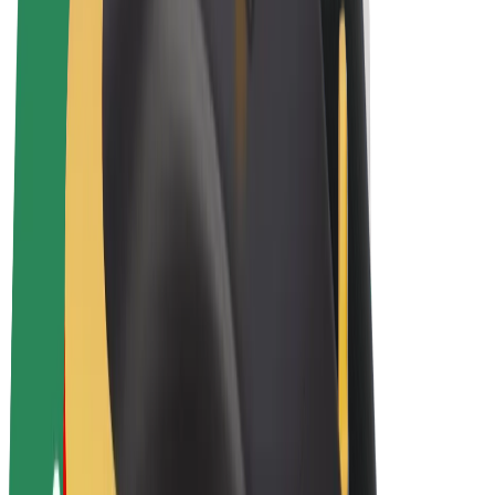
Bolt Plus
Colabora con Bolt
Conductores
Ingresos de conductor/a
Repartidores
Ingresos de repartidor
Comercios de Bolt Food
Flotas
Franquicias
Empresa
Trabaja con nosotros
Acerca de Bolt