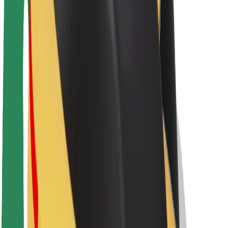
Sostenibilidad en Bolt
Project Zero
Blog
Sala de prensa
Directrices de la marca
Misión
Relación con inversores
Liderazgo
Marca
Medios
Fondo Urbano
Seguridad
Seguridad para usuarios