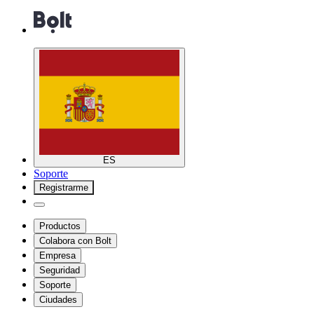
ES
Soporte
Registrarme
Productos
Colabora con Bolt
Empresa
Seguridad
Soporte
Ciudades