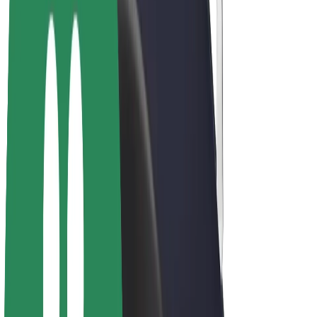
Bicis
Bolt Plus
Colabora con Bolt
Conductores
Ingresos de conductor/a
Repartidores
Ingresos de repartidor
Comercios de Bolt Food
Flotas
Franquicias
Empresa
Trabaja con nosotros