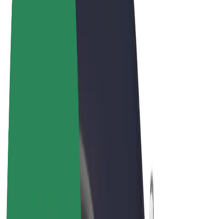
Términos y Condiciones
Privacidad
Cookies
© 2026 Bolt Technology OÜ
Productos
Viajes
Patinetes
Bolt Market
Bolt Food
Bolt Drive
Bolt para empresas