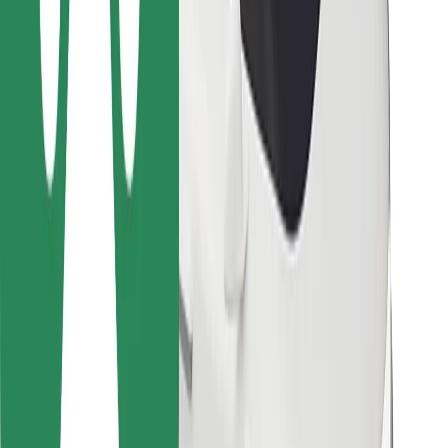
Para repartidores
Bolt Food
Para propietarios de flota
Para restaurantes
Bolt para empresas
Otros
Proveedores
Términos y Condiciones
Cookies
Seguridad
Consigue un viaje en minutos
Descargar la app de Bolt