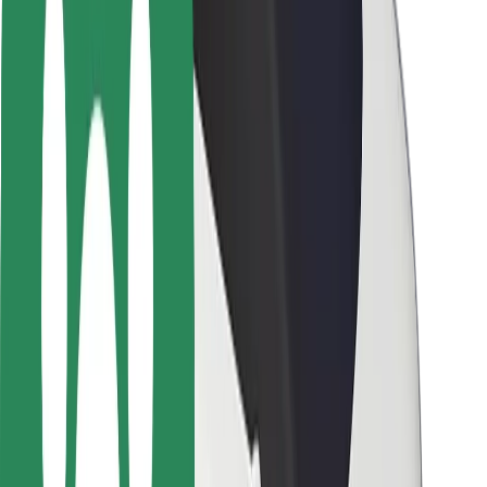
Seguridad para usuarios
Seguridad para conductores
Seguridad para patinetes
Laboratorio de seguridad
Ciudades
Dónde estamos
Soluciones para las ciudades
Aeropuertos
Estaciones de carga de Bolt
Soporte
Para usuarios
Para conductores