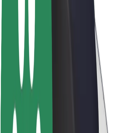
Acerca de Bolt
Sostenibilidad en Bolt
Project Zero
Blog
Sala de prensa
Directrices de la marca
Misión
Relación con inversores
Liderazgo
Marca
Medios
Fondo Urbano
Seguridad