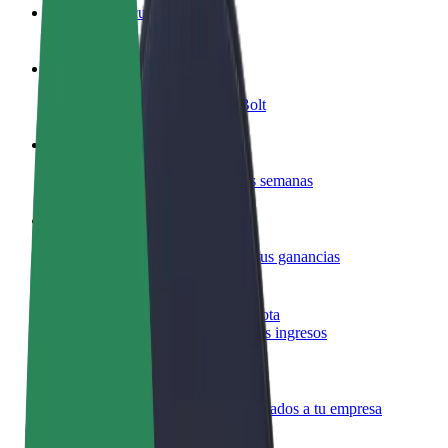
Preguntas frecuentes
Colaborar como conductor
Gana dinero colaborando con Bolt
Colaborar como repartidor
Reparte comida y cobra todas las semanas
Añadir un restaurante o tienda
Llega a más clientes y maximiza tus ganancias
Registrarse como propietario de flota
Añade tu flota a Bolt y potencia tus ingresos
Bolt para empresas
Productos y servicios de Bolt adaptados a tu empresa