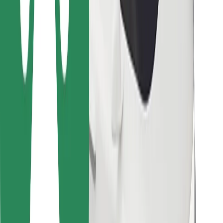
Bolt Food
Para propietarios de flota
Para restaurantes
Bolt para empresas
Otros
Proveedores
Términos y Condiciones
Cookies
Seguridad
Consigue un viaje en minutos
Descargar la app de Bolt
Encuentra tu comida favorita