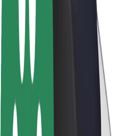
Sostenibilidad en Bolt
Project Zero
Blog
Sala de prensa
Directrices de la marca
Misión
Relación con inversores
Liderazgo
Marca
Medios
Fondo Urbano
Seguridad
Seguridad para usuarios