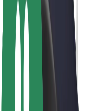
Bolt Plus
Colabora con Bolt
Conductores
Ingresos de conductor/a
Repartidores
Ingresos de repartidor
Comercios de Bolt Food
Flotas
Franquicias
Empresa
Trabaja con nosotros
Acerca de Bolt