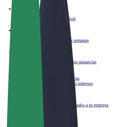
Colaborar como conductor
Gana dinero colaborando con Bolt
Colaborar como repartidor
Reparte comida y cobra todas las semanas
Añadir un restaurante o tienda
Llega a más clientes y maximiza tus ganancias
Registrarse como propietario de flota
Añade tu flota a Bolt y potencia tus ingresos
Bolt para empresas
Productos y servicios de Bolt adaptados a tu empresa