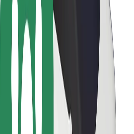
Seguridad para conductores
Seguridad para patinetes
Laboratorio de seguridad
Ciudades
Dónde estamos
Soluciones para las ciudades
Aeropuertos
Estaciones de carga de Bolt
Soporte
Para usuarios
Para conductores
Para repartidores