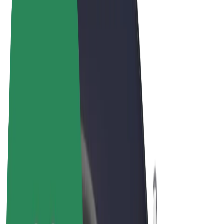
Términos y Condiciones
Privacidad
Cookies
© 2026 Bolt Technology OÜ
Productos
Viajes
Patinetes
Bolt Market
Bolt Food
Bolt Drive
Bolt para empresas
Bicis