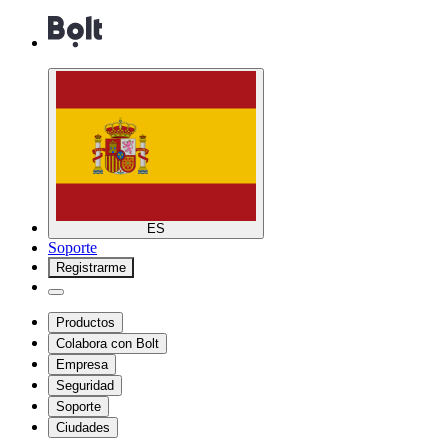
ES
Soporte
Registrarme
Productos
Colabora con Bolt
Empresa
Seguridad
Soporte
Ciudades