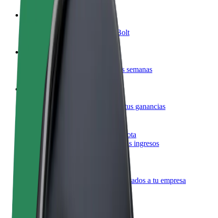
Colaborar como conductor
Gana dinero colaborando con Bolt
Colaborar como repartidor
Reparte comida y cobra todas las semanas
Añadir un restaurante o tienda
Llega a más clientes y maximiza tus ganancias
Registrarse como propietario de flota
Añade tu flota a Bolt y potencia tus ingresos
Bolt para empresas
Productos y servicios de Bolt adaptados a tu empresa