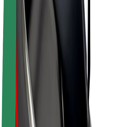
Bolt Plus
Colabora con Bolt
Conductores
Ingresos de conductor/a
Repartidores
Ingresos de repartidor
Comercios de Bolt Food
Flotas
Franquicias
Empresa
Trabaja con nosotros
Acerca de Bolt