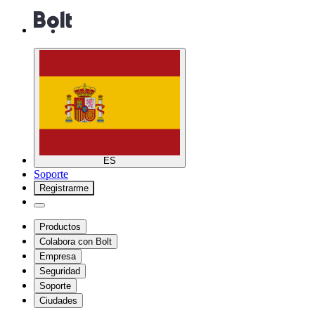
ES
Soporte
Registrarme
Productos
Colabora con Bolt
Empresa
Seguridad
Soporte
Ciudades