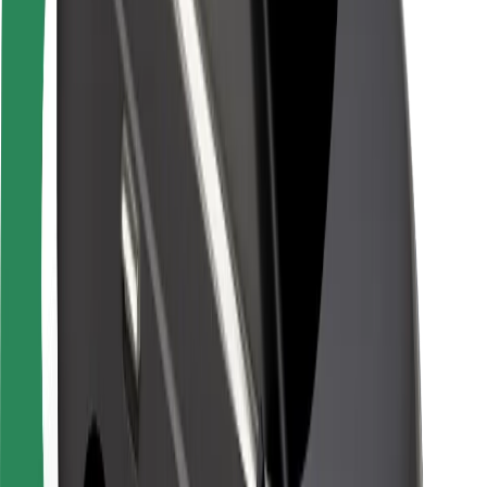
Seguridad para conductores
Seguridad para patinetes
Laboratorio de seguridad
Ciudades
Dónde estamos
Soluciones para las ciudades
Aeropuertos
Estaciones de carga de Bolt
Soporte
Para usuarios
Para conductores
Para repartidores