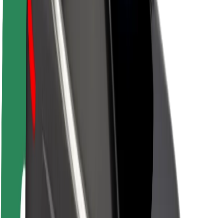
Sostenibilidad en Bolt
Project Zero
Blog
Sala de prensa
Directrices de la marca
Misión
Relación con inversores
Liderazgo
Marca
Medios
Fondo Urbano
Seguridad
Seguridad para usuarios