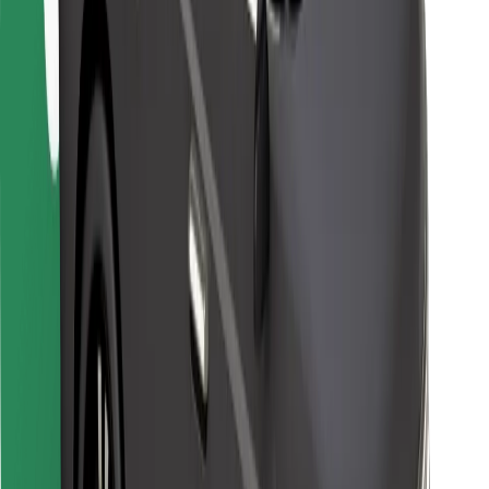
Bolt Food
Para propietarios de flota
Para restaurantes
Bolt para empresas
Otros
Proveedores
Términos y Condiciones
Cookies
Seguridad
Consigue un viaje en minutos
Descargar la app de Bolt
Encuentra tu comida favorita