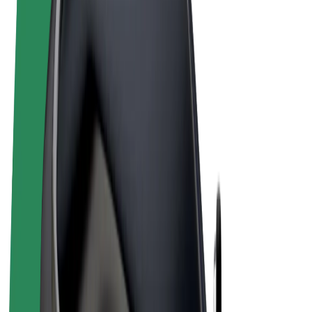
Términos y Condiciones
Privacidad
Cookies
© 2026 Bolt Technology OÜ
Productos
Viajes
Patinetes
Bolt Market
Bolt Food
Bolt Drive
Bolt para empresas
Bicis