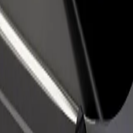
adir un restaurante o tienda
Registrarse como propietario de
B
ega a más clientes y maximiza tus
flota
P
nancias
Añade tu flota a Bolt y potencia
t
tus ingresos
 Hotel"
ton Hotel"? Echa un vistazo a nuestros servicios y encuentra la mejor o
Descargar la app