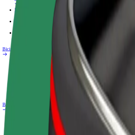
Perfil de trabajo
Productos
Bolt Food para empresas
Bicis
Laboratorio de seguridad
Informar de un problema
Preguntas frecuentes
Bolt Plus
Beneficios
Cómo unirse