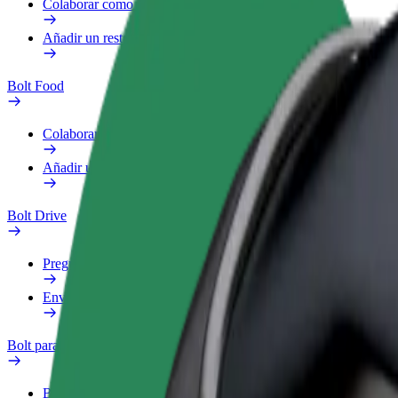
Colaborar como repartidor
Añadir un restaurante o tienda
Bolt Food
Colaborar como repartidor
Añadir un restaurante o tienda
Bolt Drive
Preguntas frecuentes
Enviar aviso sobre un vehículo
Bolt para empresas
Beneficios