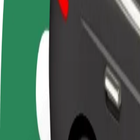
Preguntas frecuentes
Colaborar como conductor
Colaborar como repartidor
Añ
Gana dinero colaborando
Reparte comida y cobra todas las
Ll
con Bolt
semanas
ga
Cómo ir de "Old Hospital" a "DoubleTree by Hilton
¿Buscas la mejor manera de ir de "Old Hospital" a "DoubleTree by Hil
Origen
Old Hospital
Destino
DoubleTree by Hilton Hotel
Comodidad y confort a un botón de distancia
Bolt