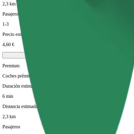
2,3 km
Pasajeros
1-3
Precio estimado
4,60 €
Premium
Coches prémium de tamaño medio con extras de alta gama
Duración estimada del viaje
6 min
Distancia estimada
2,3 km
Pasajeros