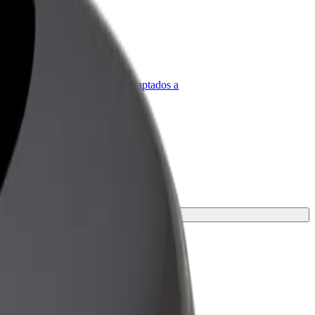
olt para empresas
roductos y servicios de Bolt adaptados a
u empresa
pción para tu viaje.