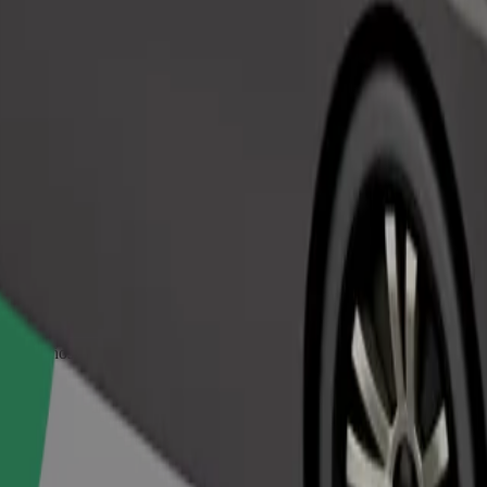
Pedir viaje
es pequeños deben ir en transportín y los asientos deben protegerse con