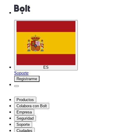
ES
Soporte
Registrarme
Productos
Colabora con Bolt
Empresa
Seguridad
Soporte
Ciudades