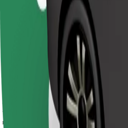
Viajes fiables en coches estándar de tamaño medio.
Duración estimada del viaje
6 min
Distancia estimada
2,3 km
Pasajeros
1-4
Precio estimado
3,50 €
Comfort
Viajes en coches con más espacio para equipaje y para estirar las pier
Duración estimada del viaje