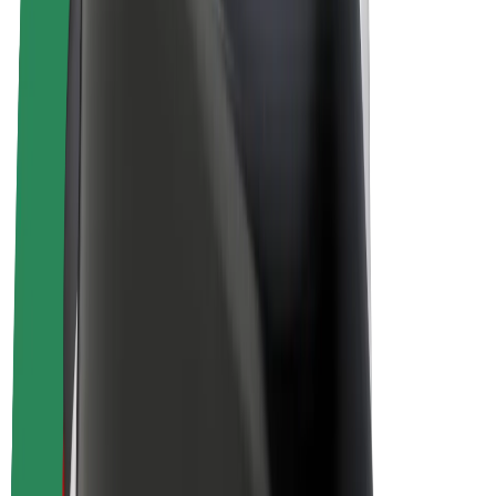
Bicis
Bolt Plus
Colabora con Bolt
Conductores
Ingresos de conductor/a
Repartidores
Ingresos de repartidor
Comercios de Bolt Food
Flotas
Franquicias
Empresa
Trabaja con nosotros