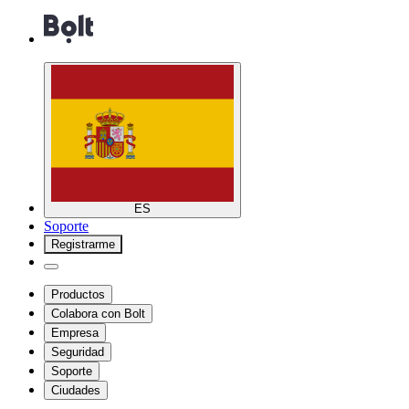
ES
Soporte
Registrarme
Productos
Colabora con Bolt
Empresa
Seguridad
Soporte
Ciudades