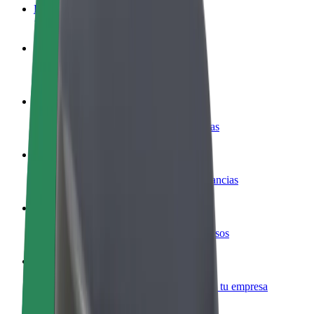
Preguntas frecuentes
Colaborar como conductor
Gana dinero colaborando con Bolt
Colaborar como repartidor
Reparte comida y cobra todas las semanas
Añadir un restaurante o tienda
Llega a más clientes y maximiza tus ganancias
Registrarse como propietario de flota
Añade tu flota a Bolt y potencia tus ingresos
Bolt para empresas
Productos y servicios de Bolt adaptados a tu empresa