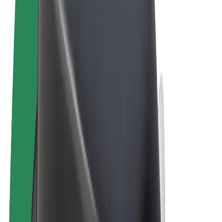
Términos y Condiciones
Privacidad
Cookies
© 2026 Bolt Technology OÜ
Productos
Viajes
Patinetes
Bolt Market
Bolt Food
Bolt Drive
Bolt para empresas