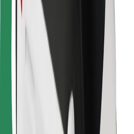
Para repartidores
Bolt Food
Para propietarios de flota
Para restaurantes
Bolt para empresas
Otros
Proveedores
Términos y Condiciones
Cookies
Seguridad
Consigue un viaje en minutos
Descargar la app de Bolt