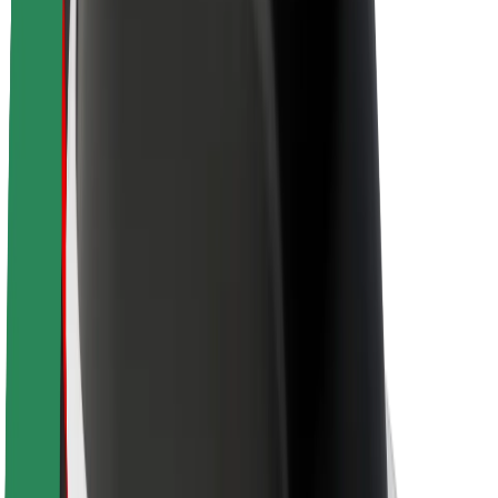
Acerca de Bolt
Sostenibilidad en Bolt
Project Zero
Blog
Sala de prensa
Directrices de la marca
Misión
Relación con inversores
Liderazgo
Marca
Medios
Fondo Urbano
Seguridad