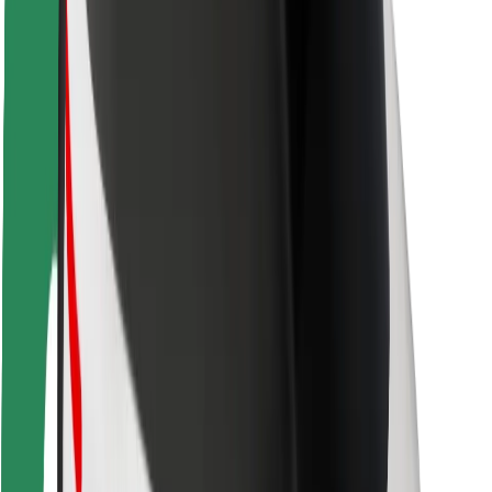
Seguridad para usuarios
Seguridad para conductores
Seguridad para patinetes
Laboratorio de seguridad
Ciudades
Dónde estamos
Soluciones para las ciudades
Aeropuertos
Estaciones de carga de Bolt
Soporte
Para usuarios
Para conductores