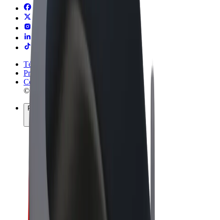
Términos y Condiciones
Privacidad
Cookies
© 2026 Bolt Technology OÜ
Productos
Viajes
Patinetes
Bolt Market
Bolt Food
Bolt Drive
Bolt para empresas