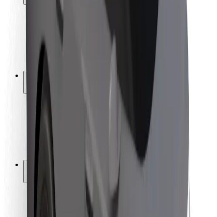
Seguridad para usuarios
Seguridad para conductores
Seguridad para patinetes
Laboratorio de seguridad
Ciudades
Dónde estamos
Soluciones para las ciudades
Aeropuertos
Estaciones de carga de Bolt
Soporte
Para usuarios
Para conductores