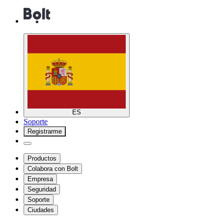
ES
Soporte
Registrarme
Productos
Colabora con Bolt
Empresa
Seguridad
Soporte
Ciudades