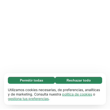
Permitir todas
Rechazar todo
Necesarias (65)
Las cookies necesarias ayudan a que nuestra
Más información
Utilizamos cookies necesarias, de preferencias, analíticas
página web funcione correctamente, pues
y de marketing. Consulta nuestra
política de cookies
o
gestiona tus preferencias
.
hace posible que se lleven a cabo funciones
Preferenciales (17)
básicas (por ejemplo, navegar por las distintas
Las cookies preferenciales hacen posible que
Más información
páginas). Nuestra página no puede funcionar