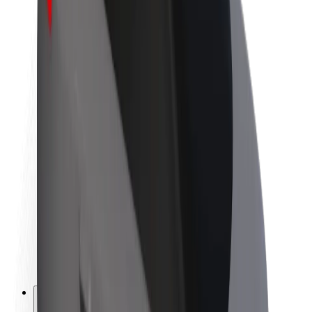
Acerca de Bolt
Sostenibilidad en Bolt
Project Zero
Blog
Sala de prensa
Directrices de la marca
Misión
Relación con inversores
Liderazgo
Marca
Medios
Fondo Urbano
Seguridad