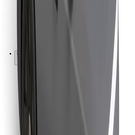
Para repartidores
Bolt Food
Para propietarios de flota
Para restaurantes
Bolt para empresas
Otros
Proveedores
Términos y Condiciones
Cookies
Seguridad
Consigue un viaje en minutos
Descargar la app de Bolt