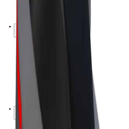
Bicis
Bolt Plus
Colabora con Bolt
Conductores
Ingresos de conductor/a
Repartidores
Ingresos de repartidor
Comercios de Bolt Food
Flotas
Franquicias
Empresa
Trabaja con nosotros