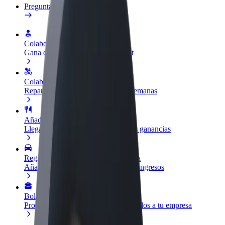
Preguntas frecuentes
Colaborar como conductor
Gana dinero colaborando con Bolt
Colaborar como repartidor
Reparte comida y cobra todas las semanas
Añadir un restaurante o tienda
Llega a más clientes y maximiza tus ganancias
Registrarse como propietario de flota
Añade tu flota a Bolt y potencia tus ingresos
Bolt para empresas
Productos y servicios de Bolt adaptados a tu empresa