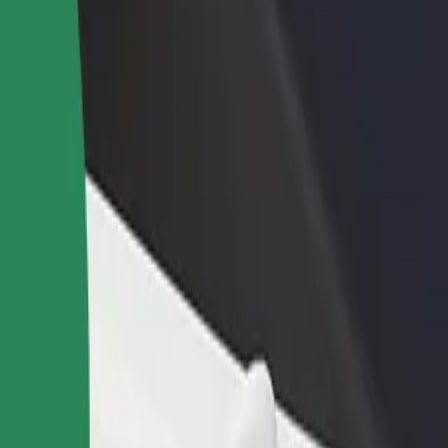
adir un restaurante o tienda
Registrarse como propietario de
B
egá a más clientes y maximizá tus
flota
P
nancias
Añadí tu flota a Bolt y potenciá tus
t
ingresos
Explora nuestros servicios y encuentra el ideal para tu viaje.
Descargar la app