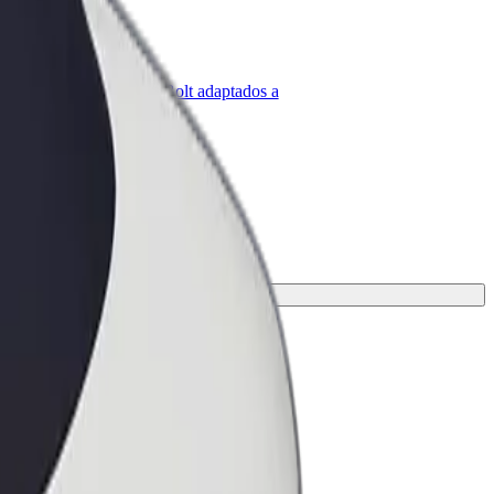
olt para empresas
roductos y servicios de Bolt adaptados a
u empresa