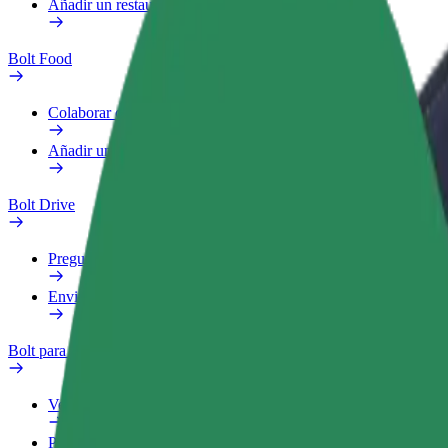
Añadir un restaurante o tienda
Bolt Food
Colaborar como repartidor
Añadir un restaurante o tienda
Bolt Drive
Preguntas frecuentes
Enviar aviso sobre un vehículo
Bolt para empresas
Ventajas
Perfil de trabajo