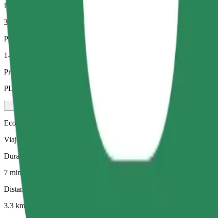
Distancia estimada
3.3 km
Pasajeros
1-4
Precio estimado
PLN 21.60
Ecológico
Viajes eficientes en vehículos híbridos y eléctricos
Duración estimada del viaje
7 min
Distancia estimada
3.3 km