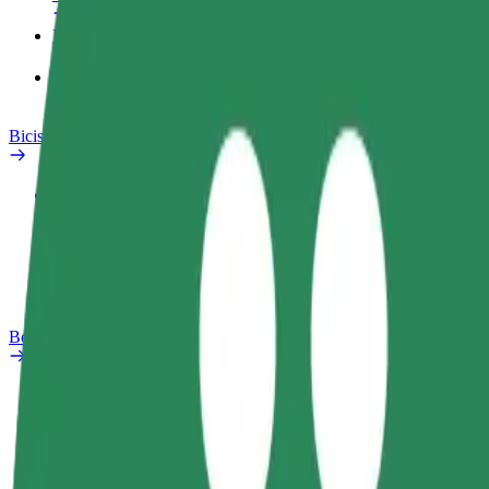
Productos
Bolt Food para empresas
Bicis
Safety Lab
Informar de un problema
Preguntas frecuentes
Bolt Plus
Beneficios
Cómo unirse
Preguntas frecuentes