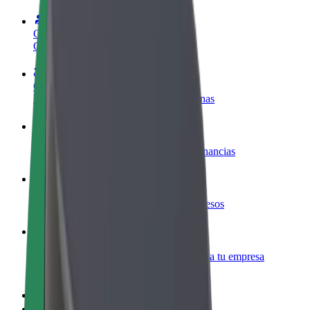
Colaborar como conductor
Gana dinero colaborando con Bolt
Colaborar como repartidor
Repartí comida y cobrá todas las semanas
Añadir un restaurante o tienda
Llegá a más clientes y maximizá tus ganancias
Registrarse como propietario de flota
Añadí tu flota a Bolt y potenciá tus ingresos
Bolt para empresas
Productos y servicios de Bolt adaptados a tu empresa