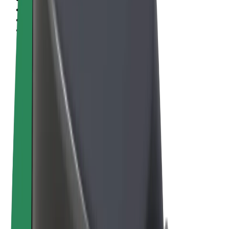
Términos y Condiciones
Privacidad
Cookies
© 2026 Bolt Technology OÜ
Productos
Viajes
Patinetes
Bolt Market
Bolt Food
Bolt Drive
Bolt para empresas
Bicis