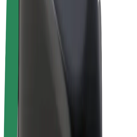
Bolt Plus
Colabora con Bolt
Conductores
Ingresos de conductor/a
Repartidores
Ingresos de repartidor
Comercios de Bolt Food
Flotas
Franquicias
Empresa
Trabajá con nosotros
Acerca de Bolt