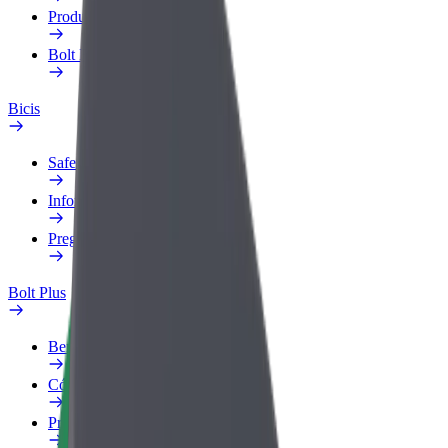
Productos
Bolt Food para empresas
Bicis
Safety Lab
Informar de un problema
Preguntas frecuentes
Bolt Plus
Beneficios
Cómo unirse
Preguntas frecuentes