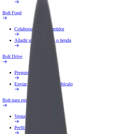
Bolt Food
Colaborar como repartidor
Añadir un restaurante o tienda
Bolt Drive
Preguntas frecuentes
Enviar aviso sobre un vehículo
Bolt para empresas
Ventajas
Perfil de trabajo