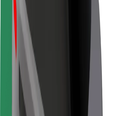
Bolt Food
Para propietarios de flota
Para restaurantes
Bolt para empresas
Otros
Proveedores
Términos y Condiciones
Cookies
Seguridad
¡Conseguí un viaje en minutos!
Descargar la app de Bolt
Encontrá tu comida favorita