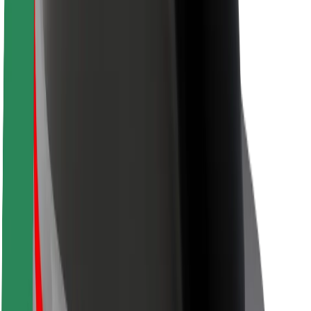
Seguridad para conductores
Seguridad para patinetes
Safety Lab
Ciudades
Dónde estamos
Soluciones para las ciudades
Aeropuertos
Estaciones de carga de Bolt
Soporte
Para usuarios
Para conductores
Para repartidores