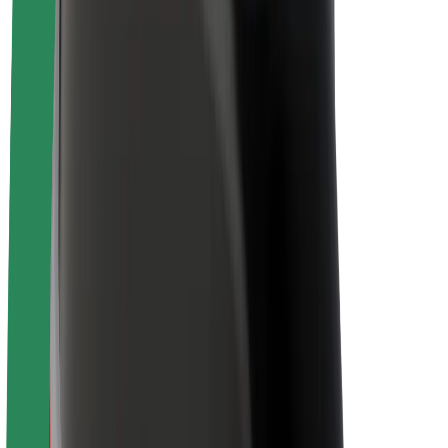
Sostenibilidad en Bolt
Project Zero
Blog
Sala de prensa
Directrices de la marca
Misión
Relación con inversores
Liderazgo
Marca
Medios
Fondo Urbano
Seguridad
Seguridad para usuarios