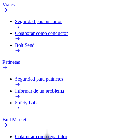
Viajes
Seguridad para usuarios
Colaborar como conductor
Bolt Send
Patinetas
Seguridad para patinetes
Informar de un problema
Safety Lab
Bolt Market
Colaborar como repartidor