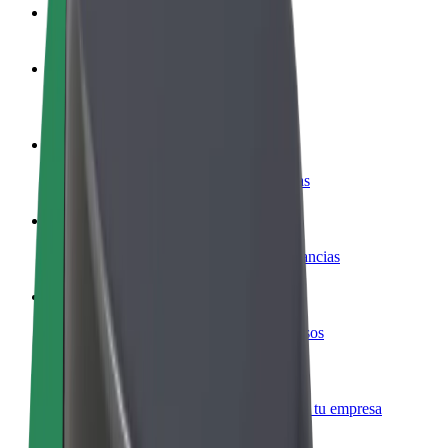
Preguntas frecuentes
Colaborar como conductor
Gana dinero colaborando con Bolt
Colaborar como repartidor
Repartí comida y cobrá todas las semanas
Añadir un restaurante o tienda
Llegá a más clientes y maximizá tus ganancias
Registrarse como propietario de flota
Añadí tu flota a Bolt y potenciá tus ingresos
Bolt para empresas
Productos y servicios de Bolt adaptados a tu empresa