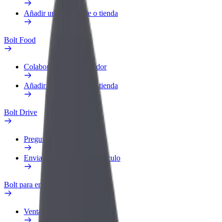
Añadir un restaurante o tienda
Bolt Food
Colaborar como repartidor
Añadir un restaurante o tienda
Bolt Drive
Preguntas frecuentes
Enviar aviso sobre un vehículo
Bolt para empresas
Ventajas