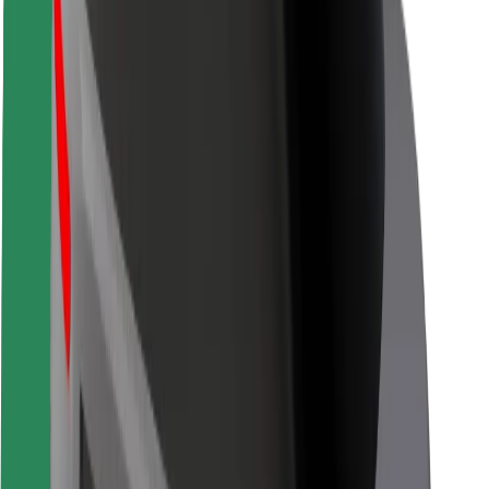
Seguridad para usuarios
Seguridad para conductores
Seguridad para patinetes
Safety Lab
Ciudades
Dónde estamos
Soluciones para las ciudades
Aeropuertos
Estaciones de carga de Bolt
Soporte
Para usuarios
Para conductores