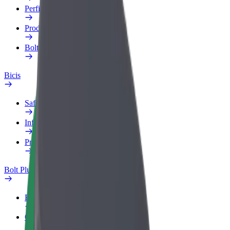
Perfil de trabajo
Productos
Bolt Food para empresas
Bicis
Safety Lab
Informar de un problema
Preguntas frecuentes
Bolt Plus
Beneficios
Cómo unirse