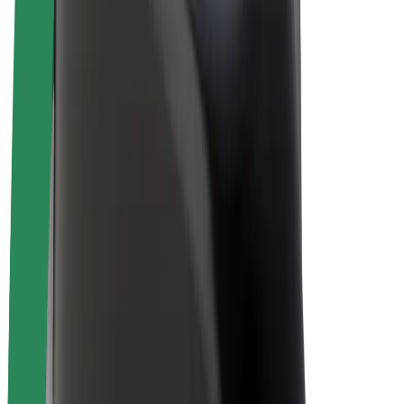
Bicis
Bolt Plus
Colabora con Bolt
Conductores
Ingresos de conductor/a
Repartidores
Ingresos de repartidor
Comercios de Bolt Food
Flotas
Franquicias
Empresa
Trabajá con nosotros