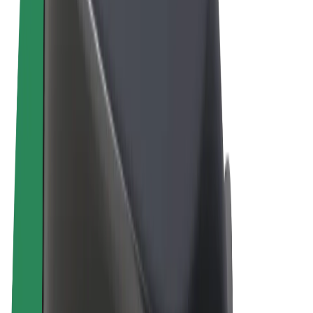
Términos y Condiciones
Privacidad
Cookies
© 2026 Bolt Technology OÜ
Productos
Viajes
Patinetes
Bolt Market
Bolt Food
Bolt Drive
Bolt para empresas