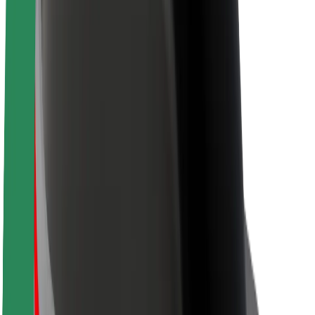
Acerca de Bolt
Sostenibilidad en Bolt
Project Zero
Blog
Sala de prensa
Directrices de la marca
Misión
Relación con inversores
Liderazgo
Marca
Medios
Fondo Urbano
Seguridad