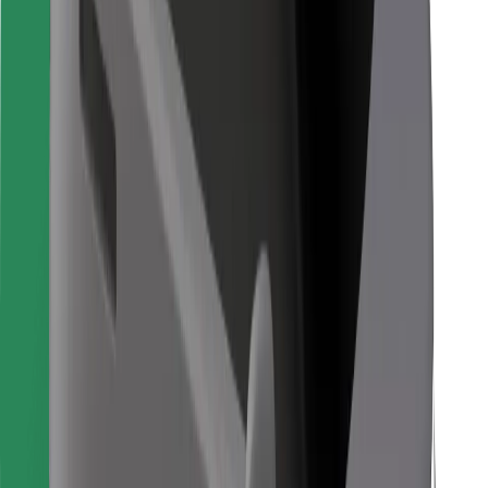
Para repartidores
Bolt Food
Para propietarios de flota
Para restaurantes
Bolt para empresas
Otros
Proveedores
Términos y Condiciones
Cookies
Seguridad
¡Conseguí un viaje en minutos!
Descargar la app de Bolt