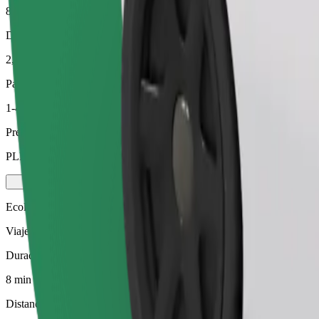
8 min
Distancia estimada
2,3 km
Pasajeros
1-4
Precio estimado
PLN 15,20
Ecológico
Viajes eficientes en vehículos híbridos y eléctricos
Duración estimada del viaje
8 min
Distancia estimada