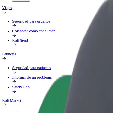
Viajes
Seguridad para usuarios
Colaborar como conductor
Bolt Send
Patinetas
Seguridad para patinetes
Informar de un problema
Safety Lab
Bolt Market