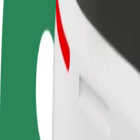
Preguntas frecuentes
Colaborar como conductor
Colaborar como repartidor
Añ
Gana dinero colaborando
Repartí comida y cobrá todas las
Ll
con Bolt
semanas
ga
Cómo ir de Dworzec PKP Bydgoszcz Główna a Oper
¿Buscás la mejor forma de ir de Dworzec PKP Bydgoszcz Główna a Ope
Origen
Dworzec PKP Bydgoszcz Główna
Destino
Opera Nova
Comodidad y confort a un botón de distancia
Bolt