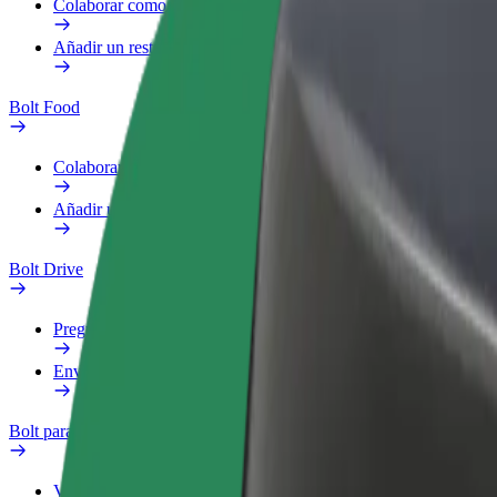
Colaborar como repartidor
Añadir un restaurante o tienda
Bolt Food
Colaborar como repartidor
Añadir un restaurante o tienda
Bolt Drive
Preguntas frecuentes
Enviar aviso sobre un vehículo
Bolt para empresas
Ventajas