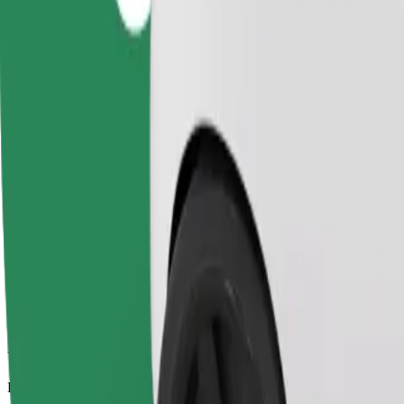
Viajes fiables en coches estándar de tamaño medio.
Duración estimada del viaje
8 min
Distancia estimada
2,3 km
Pasajeros
1-4
Precio estimado
PLN 12,80
Comfort
Viajes en coches con más espacio para equipaje y para estirar las pier
Duración estimada del viaje