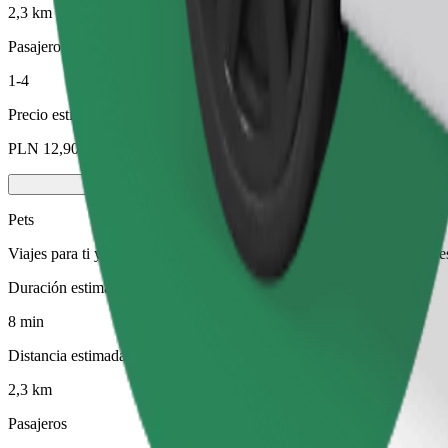
2,3 km
Pasajeros
1-4
Precio estimado
PLN 12,90
Pets
Viajes para ti y tu mascota. Los perros deben llevar bozal, los animal
Duración estimada del viaje
8 min
Distancia estimada
2,3 km
Pasajeros