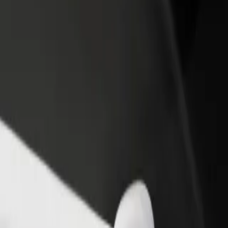
adir un restaurante o tienda
Registrarse como propietario de
B
egá a más clientes y maximizá tus
flota
P
nancias
Añadí tu flota a Bolt y potenciá tus
t
ingresos
a Nova
ra Nova? Explorá nuestros servicios y encontrá la opción perfecta pa
Descargá la app de Bolt