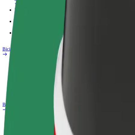
Perfil de trabajo
Productos
Bolt Food para empresas
Bicis
Safety Lab
Informar de un problema
Preguntas frecuentes
Bolt Plus
Beneficios
Cómo unirse