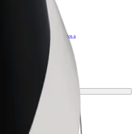
olt para empresas
roductos y servicios de Bolt adaptados a
u empresa
ra tu viaje.