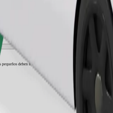
Pedir viaje
es pequeños deben ir en transportín y los asientos deben protegerse con