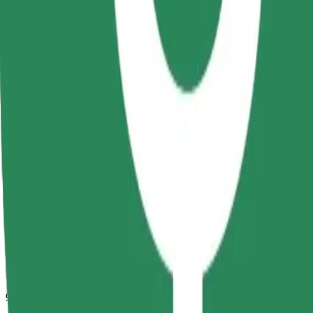
Duración estimada del viaje
9 min
Distancia estimada
3,2 km
Pasajeros
1-4
Precio estimado
RON 18,80
Comfort
Viajes en coches con más espacio para equipaje y para estirar las pier
Duración estimada del viaje
9 min