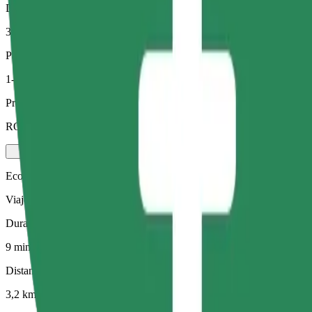
Distancia estimada
3,2 km
Pasajeros
1-4
Precio estimado
RON 21,50
Ecológico
Viajes eficientes en vehículos híbridos y eléctricos
Duración estimada del viaje
9 min
Distancia estimada
3,2 km