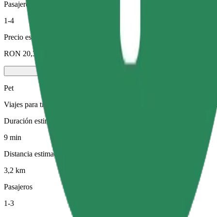
Pasajeros
1-4
Precio estimado
RON 20,30
Pet
Viajes para ti y tu mascota. Los perros deben llevar bozal, los animal
Duración estimada del viaje
9 min
Distancia estimada
3,2 km
Pasajeros
1-3