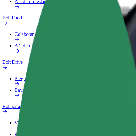
Añadir un restaurante o tienda
Bolt Food
Colaborar como repartidor
Añadir un restaurante o tienda
Bolt Drive
Preguntas frecuentes
Enviar aviso sobre un vehículo
Bolt para empresas
Ventajas
Perfil de trabajo