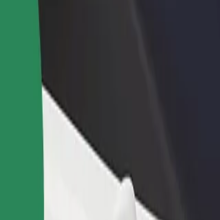
adir un restaurante o tienda
Registrarse como propietario de
B
egá a más clientes y maximizá tus
flota
P
nancias
Añadí tu flota a Bolt y potenciá tus
t
ingresos
i? Explorá nuestros servicios y encontrá la opción perfecta para tu via
Descargá la app de Bolt