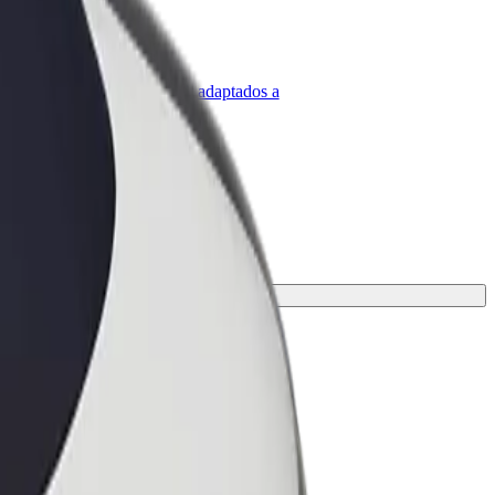
olt para empresas
roductos y servicios de Bolt adaptados a
u empresa
je.