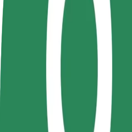
Colaborar como conductor
Colaborar como repartidor
Añ
Gana dinero colaborando
Repartí comida y cobrá todas las
Ll
con Bolt
semanas
ga
Cómo ir de Hungarian State Theatre a Piața Mărăști
¿Buscás la mejor forma de ir de Hungarian State Theatre a Piața Mărășt
Origen
Hungarian State Theatre
Destino
Piața Mărăști
Comodidad y confort a un botón de distancia
Bolt
Viajes fiables en coches estándar de tamaño medio.