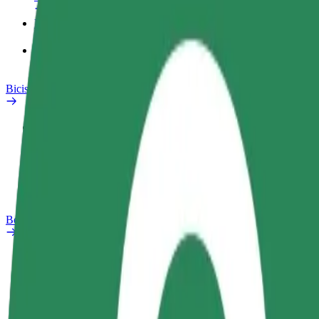
Productos
Bolt Food para empresas
Bicis
Safety Lab
Informar de un problema
Preguntas frecuentes
Bolt Plus
Beneficios
Cómo unirse
Preguntas frecuentes