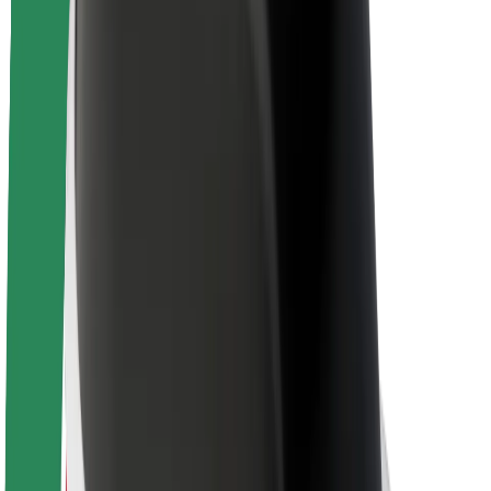
Acerca de Bolt
Sostenibilidad en Bolt
Project Zero
Blog
Sala de prensa
Directrices de la marca
Misión
Relación con inversores
Liderazgo
Marca
Medios
Fondo Urbano
Seguridad