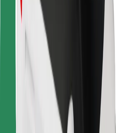
Para repartidores
Bolt Food
Para propietarios de flota
Para restaurantes
Bolt para empresas
Otros
Proveedores
Términos y Condiciones
Cookies
Seguridad
¡Conseguí un viaje en minutos!
Descargar la app de Bolt