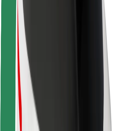
Seguridad para usuarios
Seguridad para conductores
Seguridad para patinetes
Safety Lab
Ciudades
Dónde estamos
Soluciones para las ciudades
Aeropuertos
Estaciones de carga de Bolt
Soporte
Para usuarios
Para conductores