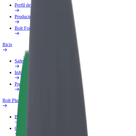
Perfil de trabajo
Productos
Bolt Food para empresas
Bicis
Safety Lab
Informar de un problema
Preguntas frecuentes
Bolt Plus
Beneficios
Cómo unirse