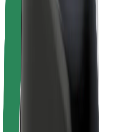
Bicis
Bolt Plus
Colabora con Bolt
Conductores
Ingresos de conductor/a
Repartidores
Ingresos de repartidor
Comercios de Bolt Food
Flotas
Franquicias
Empresa
Trabajá con nosotros