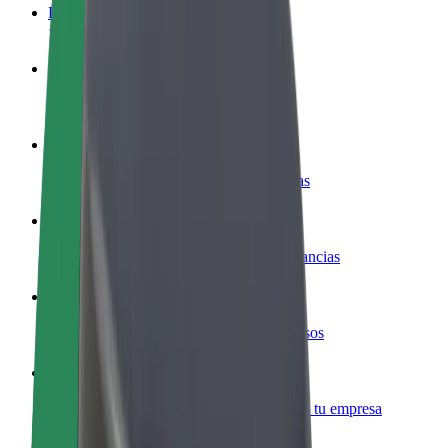
Preguntas frecuentes
Colaborar como conductor
Gana dinero colaborando con Bolt
Colaborar como repartidor
Repartí comida y cobrá todas las semanas
Añadir un restaurante o tienda
Llegá a más clientes y maximizá tus ganancias
Registrarse como propietario de flota
Añadí tu flota a Bolt y potenciá tus ingresos
Bolt para empresas
Productos y servicios de Bolt adaptados a tu empresa