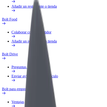
Añadir un restaurante o tienda
Bolt Food
Colaborar como repartidor
Añadir un restaurante o tienda
Bolt Drive
Preguntas frecuentes
Enviar aviso sobre un vehículo
Bolt para empresas
Ventajas