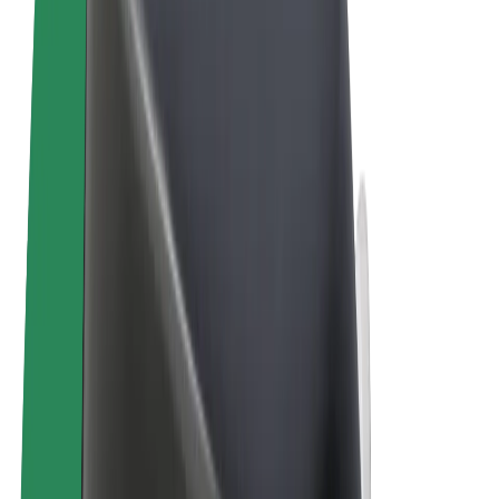
Términos y Condiciones
Privacidad
Cookies
© 2026 Bolt Technology OÜ
Productos
Viajes
Patinetes
Bolt Market
Bolt Food
Bolt Drive
Bolt para empresas