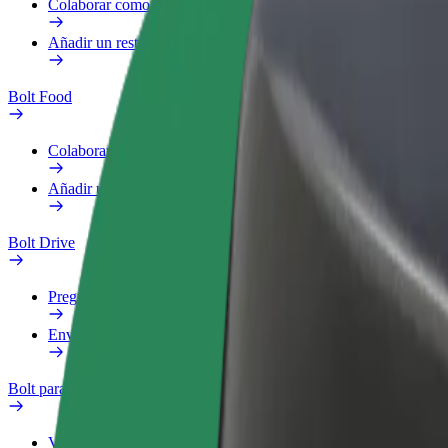
Colaborar como repartidor
Añadir un restaurante o tienda
Bolt Food
Colaborar como repartidor
Añadir un restaurante o tienda
Bolt Drive
Preguntas frecuentes
Enviar aviso sobre un vehículo
Bolt para empresas
Ventajas