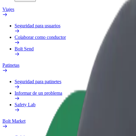
Viajes
Seguridad para usuarios
Colaborar como conductor
Bolt Send
Patinetas
Seguridad para patinetes
Informar de un problema
Safety Lab
Bolt Market