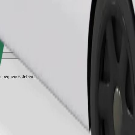
Pedir viaje
es pequeños deben ir en transportín y los asientos deben protegerse con