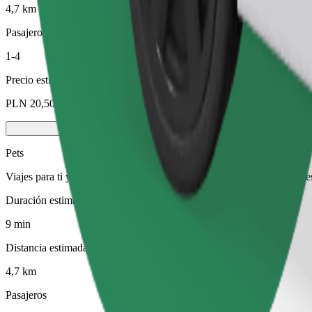
4,7 km
Pasajeros
1-4
Precio estimado
PLN 20,50
Pets
Viajes para ti y tu mascota. Los perros deben llevar bozal, los animal
Duración estimada del viaje
9 min
Distancia estimada
4,7 km
Pasajeros