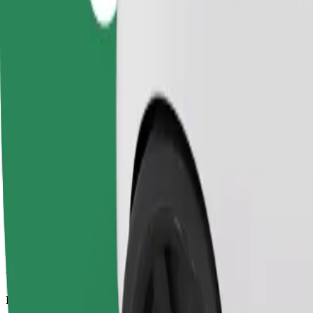
Viajes fiables en coches estándar de tamaño medio.
Duración estimada del viaje
9 min
Distancia estimada
4,7 km
Pasajeros
1-4
Precio estimado
PLN 19,10
Comfort
Viajes en coches con más espacio para equipaje y para estirar las pier
Duración estimada del viaje