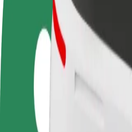
Preguntas frecuentes
Colaborar como conductor
Colaborar como repartidor
Añ
Gana dinero colaborando
Repartí comida y cobrá todas las
Ll
con Bolt
semanas
ga
Cómo ir de Piłsudskiego/PKP a Parkitka - Szpital 01
¿Buscás la mejor forma de ir de Piłsudskiego/PKP a Parkitka - Szpital 
Origen
Piłsudskiego/PKP
Destino
Parkitka - Szpital 01
Comodidad y confort a un botón de distancia
Bolt