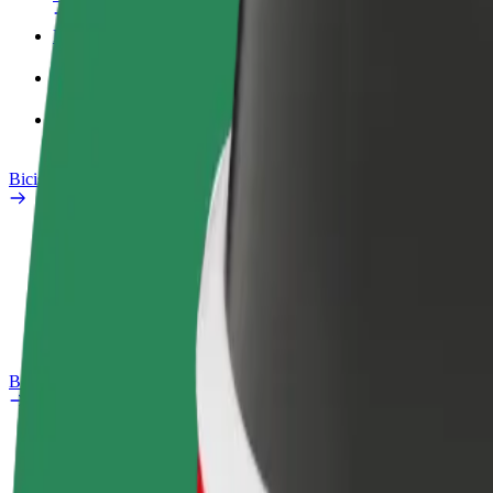
Perfil de trabajo
Productos
Bolt Food para empresas
Bicis
Safety Lab
Informar de un problema
Preguntas frecuentes
Bolt Plus
Beneficios
Cómo unirse