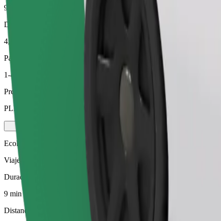
9 min
Distancia estimada
4,7 km
Pasajeros
1-4
Precio estimado
PLN 25,60
Ecológico
Viajes eficientes en vehículos híbridos y eléctricos
Duración estimada del viaje
9 min
Distancia estimada