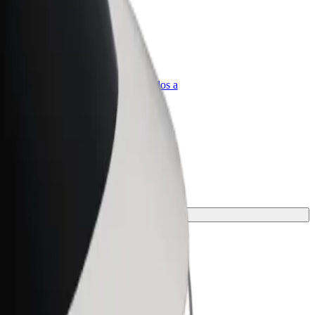
olt para empresas
roductos y servicios de Bolt adaptados a
u empresa
je.