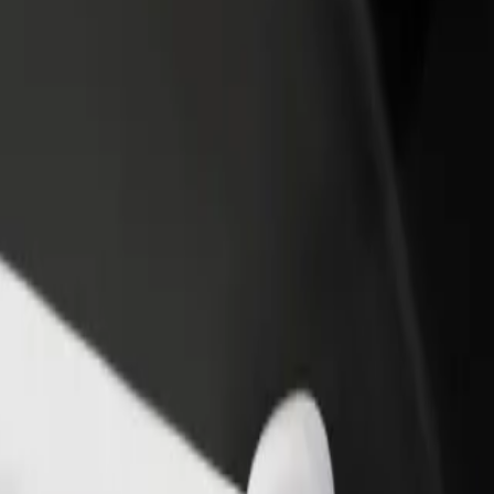
adir un restaurante o tienda
Registrarse como propietario de
B
egá a más clientes y maximizá tus
flota
P
nancias
Añadí tu flota a Bolt y potenciá tus
t
ingresos
01? Explorá nuestros servicios y encontrá la opción perfecta para tu via
Descargá la app de Bolt