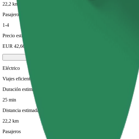
22,2 km
Pasajeros
1-4
Precio estimado
EUR 42,60
Eléctrico
Viajes eficientes en vehículos totalmente eléctricos
Duración estimada del viaje
25 min
Distancia estimada
22,2 km
Pasajeros