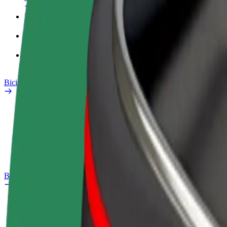
Perfil de trabajo
Productos
Bolt Food para empresas
Bicis
Safety Lab
Informar de un problema
Preguntas frecuentes
Bolt Plus
Beneficios
Cómo unirse