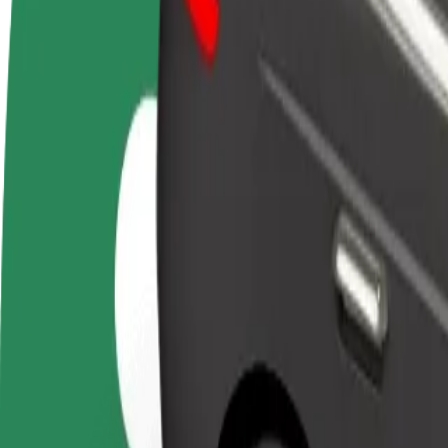
Preguntas frecuentes
Colaborar como conductor
Colaborar como repartidor
Añ
Gana dinero colaborando
Repartí comida y cobrá todas las
Ll
con Bolt
semanas
ga
Cómo ir de Helsinki Airport (HEL) a Helsinki Centra
¿Buscás la mejor forma de ir de Helsinki Airport (HEL) a Helsinki Cen
Origen
Helsinki Airport (HEL)
Destino
Helsinki Central Railway Station
Comodidad y confort a un botón de distancia
Basic