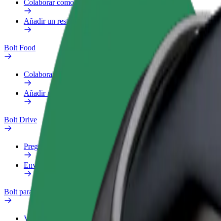
Colaborar como repartidor
Añadir un restaurante o tienda
Bolt Food
Colaborar como repartidor
Añadir un restaurante o tienda
Bolt Drive
Preguntas frecuentes
Enviar aviso sobre un vehículo
Bolt para empresas
Ventajas