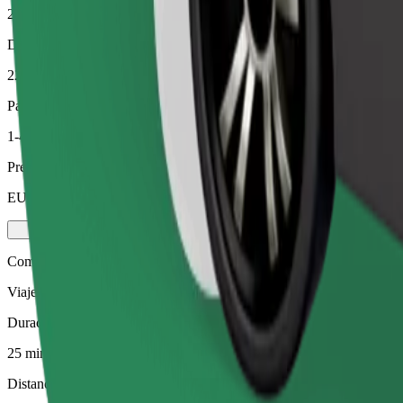
25 min
Distancia estimada
22,2 km
Pasajeros
1-4
Precio estimado
EUR 28,90
Comfort
Viajes en coches con más espacio para equipaje y para estirar las pier
Duración estimada del viaje
25 min
Distancia estimada