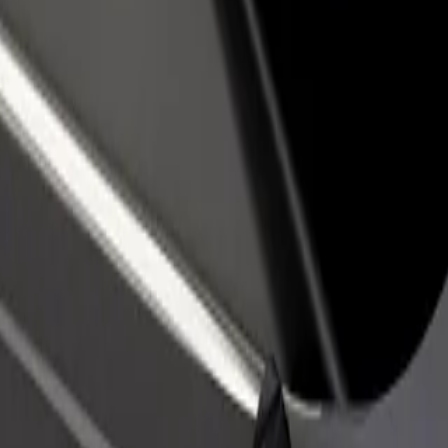
adir un restaurante o tienda
Registrarse como propietario de
B
egá a más clientes y maximizá tus
flota
P
nancias
Añadí tu flota a Bolt y potenciá tus
t
ingresos
l Railway Station
tral Railway Station? Explorá nuestros servicios y encontrá la opción p
Descargá la app de Bolt