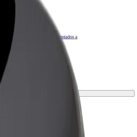
olt para empresas
roductos y servicios de Bolt adaptados a
u empresa
erfecta para tu viaje.