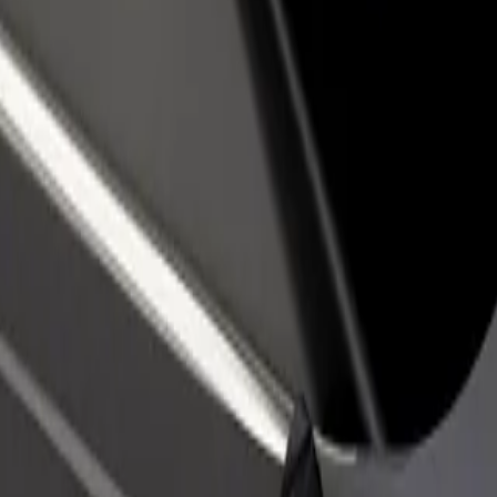
adir un restaurante o tienda
Registrarse como propietario de
B
egá a más clientes y maximizá tus
flota
P
nancias
Añadí tu flota a Bolt y potenciá tus
t
ingresos
 Convention Centre
nd Convention Centre? Explorá nuestros servicios y encontrá la opción 
Descargá la app de Bolt