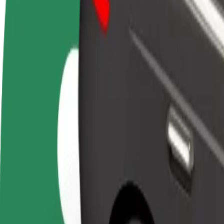
Preguntas frecuentes
Colaborar como conductor
Colaborar como repartidor
Añ
Gana dinero colaborando
Repartí comida y cobrá todas las
Ll
con Bolt
semanas
ga
Cómo ir de Kaapelitehdas a Helsinki Exhibition and
¿Buscás la mejor forma de ir de Kaapelitehdas a Helsinki Exhibition a
Origen
Kaapelitehdas
Destino
Helsinki Exhibition and Convention Centre
Comodidad y confort a un botón de distancia
Basic