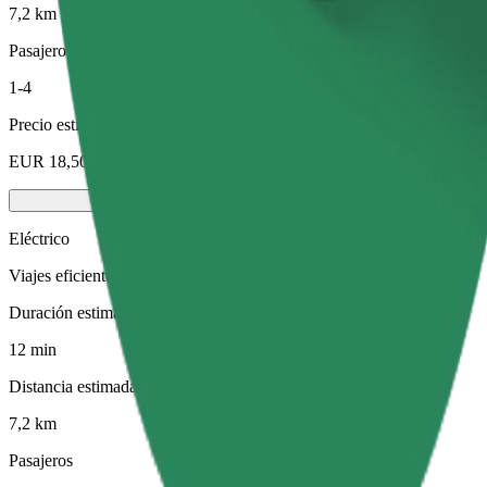
7,2 km
Pasajeros
1-4
Precio estimado
EUR 18,50
Eléctrico
Viajes eficientes en vehículos totalmente eléctricos
Duración estimada del viaje
12 min
Distancia estimada
7,2 km
Pasajeros