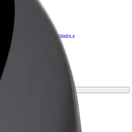
olt para empresas
roductos y servicios de Bolt adaptados a
u empresa
perfecta para tu viaje.