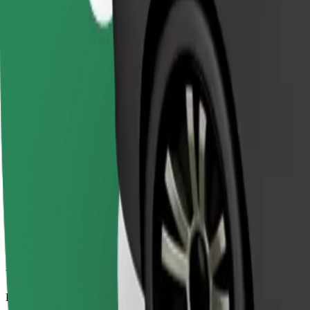
Viajes asequibles en coches estándar
Duración estimada del viaje
12 min
Distancia estimada
7,2 km
Pasajeros
1-3
Precio estimado
EUR 11,50
Bolt
Viajes fiables en coches estándar de tamaño medio.
Duración estimada del viaje