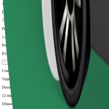
12 min
Distancia estimada
7,2 km
Pasajeros
1-4
Precio estimado
EUR 14,00
Comfort
Viajes en coches con más espacio para equipaje y para estirar las pier
Duración estimada del viaje
12 min
Distancia estimada