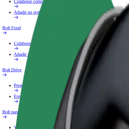
Colaborar como repartidor
Añadir un restaurante o tienda
Bolt Food
Colaborar como repartidor
Añadir un restaurante o tienda
Bolt Drive
Preguntas frecuentes
Enviar aviso sobre un vehículo
Bolt para empresas
Ventajas