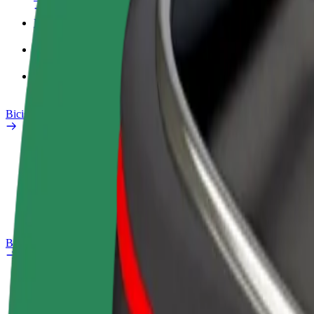
Perfil de trabajo
Productos
Bolt Food para empresas
Bicis
Safety Lab
Informar de un problema
Preguntas frecuentes
Bolt Plus
Beneficios
Cómo unirse