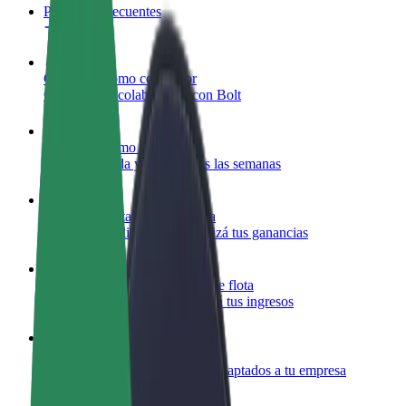
Preguntas frecuentes
Colaborar como conductor
Gana dinero colaborando con Bolt
Colaborar como repartidor
Repartí comida y cobrá todas las semanas
Añadir un restaurante o tienda
Llegá a más clientes y maximizá tus ganancias
Registrarse como propietario de flota
Añadí tu flota a Bolt y potenciá tus ingresos
Bolt para empresas
Productos y servicios de Bolt adaptados a tu empresa