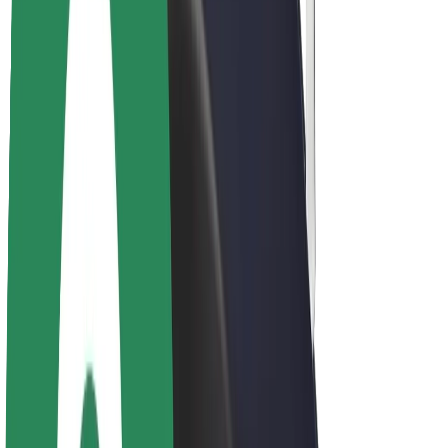
Acerca de Bolt
Sostenibilidad en Bolt
Project Zero
Blog
Sala de prensa
Directrices de la marca
Misión
Relación con inversores
Liderazgo
Marca
Medios
Fondo Urbano
Seguridad