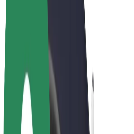
Bicis
Bolt Plus
Colabora con Bolt
Conductores
Ingresos de conductor/a
Repartidores
Ingresos de repartidor
Comercios de Bolt Food
Flotas
Franquicias
Empresa
Trabajá con nosotros