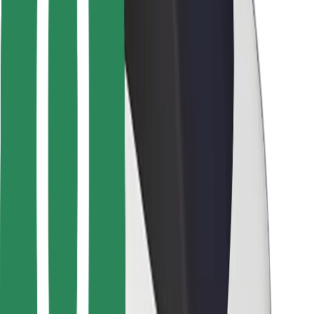
Para repartidores
Bolt Food
Para propietarios de flota
Para restaurantes
Bolt para empresas
Otros
Proveedores
Términos y Condiciones
Cookies
Seguridad
¡Conseguí un viaje en minutos!
Descargar la app de Bolt