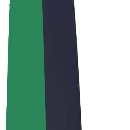
Términos y Condiciones
Privacidad
Cookies
© 2026 Bolt Technology OÜ
Productos
Viajes
Patinetes
Bolt Market
Bolt Food
Bolt Drive
Bolt para empresas