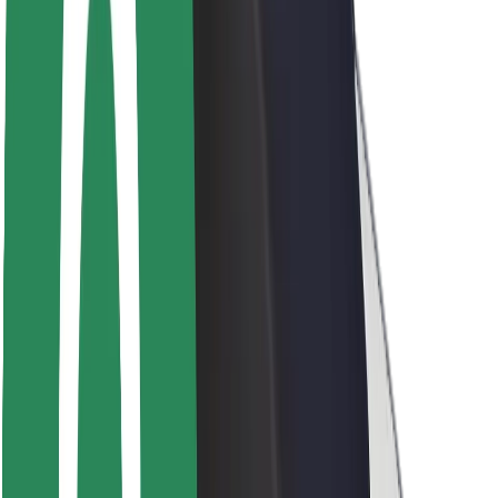
Seguridad para usuarios
Seguridad para conductores
Seguridad para patinetes
Safety Lab
Ciudades
Dónde estamos
Soluciones para las ciudades
Aeropuertos
Estaciones de carga de Bolt
Soporte
Para usuarios
Para conductores