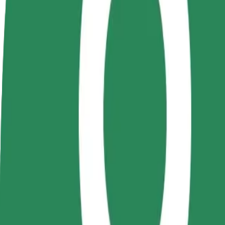
Colaborar como conductor
Colaborar como repartidor
Añ
Gana dinero colaborando
Repartí comida y cobrá todas las
Ll
con Bolt
semanas
ga
Cómo ir de Palas Campus a University of Medicine 
¿Buscás la mejor forma de ir de Palas Campus a University of Medicin
Origen
Palas Campus
Destino
University of Medicine and Pharmacy "Grigore T. Popa"
Comodidad y confort a un botón de distancia
Bolt
Viajes fiables en coches estándar de tamaño medio.