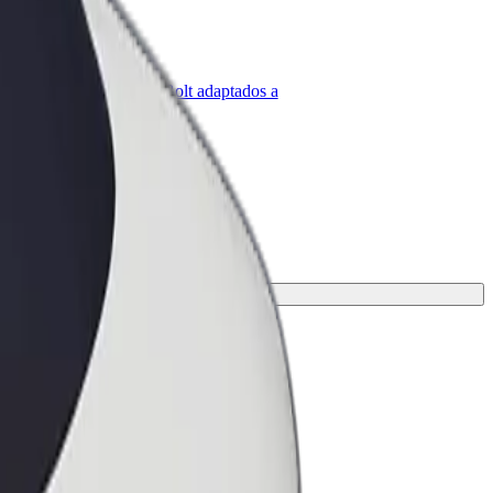
olt para empresas
roductos y servicios de Bolt adaptados a
u empresa
rá la opción perfecta para tu viaje.