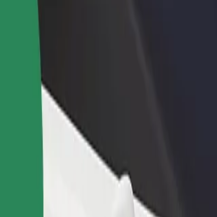
adir un restaurante o tienda
Registrarse como propietario de
B
egá a más clientes y maximizá tus
flota
P
nancias
Añadí tu flota a Bolt y potenciá tus
t
ingresos
and Pharmacy "Grigore T. Popa"
e and Pharmacy "Grigore T. Popa"? Explorá nuestros servicios y encont
Descargá la app de Bolt