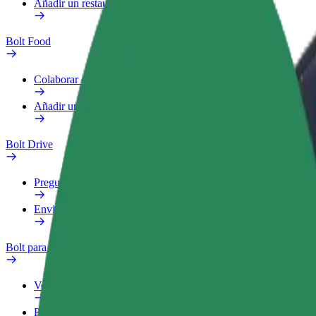
Añadir un restaurante o tienda
Bolt Food
Colaborar como repartidor
Añadir un restaurante o tienda
Bolt Drive
Preguntas frecuentes
Enviar aviso sobre un vehículo
Bolt para empresas
Ventajas
Perfil de trabajo