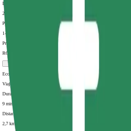
Distancia estimada
2,7 km
Pasajeros
1-4
Precio estimado
RON 18,80
Economy
Viajes asequibles en coches estándar
Duración estimada del viaje
9 min
Distancia estimada
2,7 km