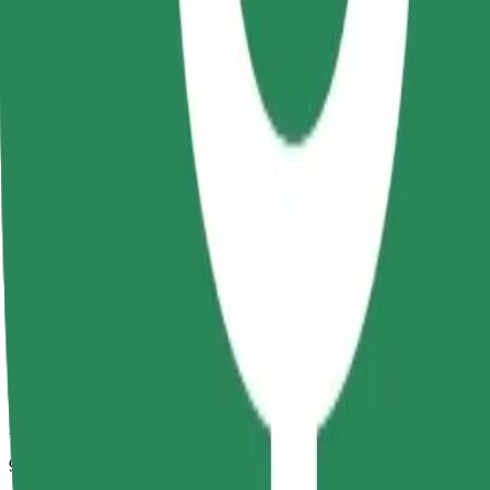
Duración estimada del viaje
9 min
Distancia estimada
2,7 km
Pasajeros
1-4
Precio estimado
RON 15,00
Comfort
Viajes en coches con más espacio para equipaje y para estirar las pier
Duración estimada del viaje
9 min