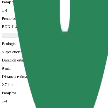
Pasajeros
1-4
Precio estimado
RON 11,60
Ecológico
Viajes eficientes en vehículos híbridos y eléctricos
Duración estimada del viaje
9 min
Distancia estimada
2,7 km
Pasajeros
1-4