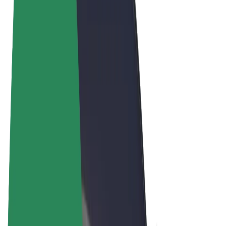
Términos y Condiciones
Privacidad
Cookies
© 2026 Bolt Technology OÜ
Productos
Viajes
Patinetes
Bolt Market
Bolt Food
Bolt Drive
Bolt para empresas