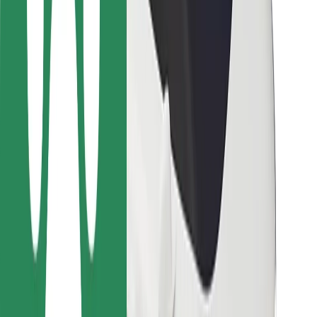
Para repartidores
Bolt Food
Para propietarios de flota
Para restaurantes
Bolt para empresas
Otros
Proveedores
Términos y Condiciones
Cookies
Seguridad
¡Conseguí un viaje en minutos!
Descargar la app de Bolt