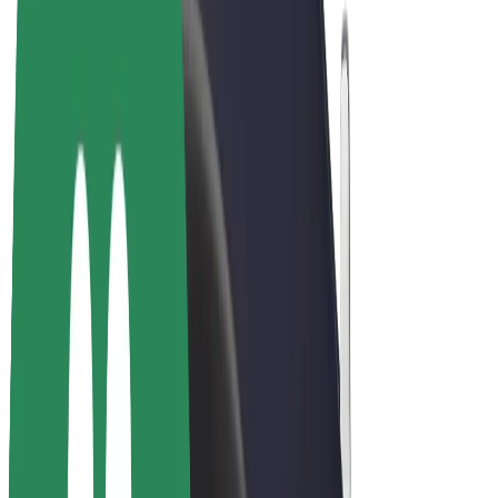
Bicis
Bolt Plus
Colabora con Bolt
Conductores
Ingresos de conductor/a
Repartidores
Ingresos de repartidor
Comercios de Bolt Food
Flotas
Franquicias
Empresa
Trabajá con nosotros