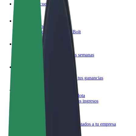
Preguntas frecuentes
Colaborar como conductor
Gana dinero colaborando con Bolt
Colaborar como repartidor
Repartí comida y cobrá todas las semanas
Añadir un restaurante o tienda
Llegá a más clientes y maximizá tus ganancias
Registrarse como propietario de flota
Añadí tu flota a Bolt y potenciá tus ingresos
Bolt para empresas
Productos y servicios de Bolt adaptados a tu empresa