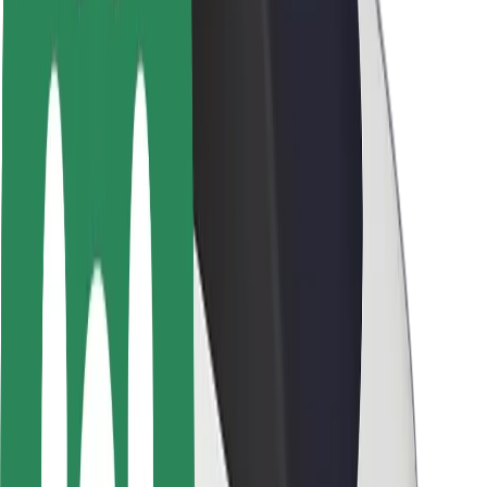
Seguridad para usuarios
Seguridad para conductores
Seguridad para patinetes
Safety Lab
Ciudades
Dónde estamos
Soluciones para las ciudades
Aeropuertos
Estaciones de carga de Bolt
Soporte
Para usuarios
Para conductores