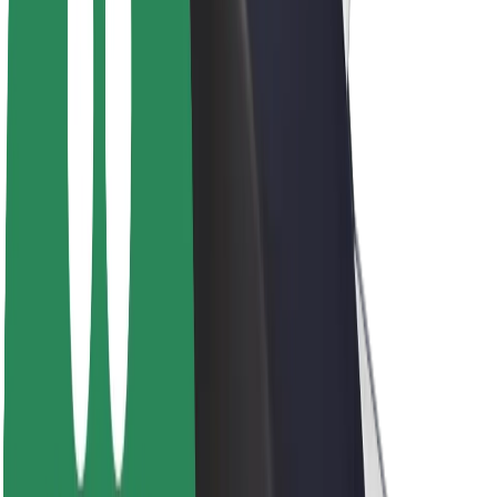
Acerca de Bolt
Sostenibilidad en Bolt
Project Zero
Blog
Sala de prensa
Directrices de la marca
Misión
Relación con inversores
Liderazgo
Marca
Medios
Fondo Urbano
Seguridad