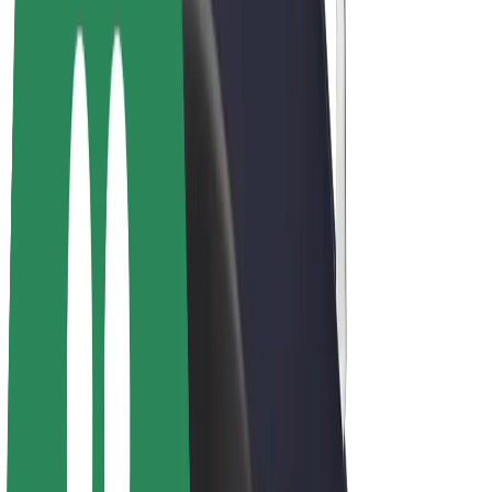
Bicis
Bolt Plus
Colabora con Bolt
Conductores
Ingresos de conductor/a
Repartidores
Ingresos de repartidor
Comercios de Bolt Food
Flotas
Franquicias
Empresa
Trabajá con nosotros