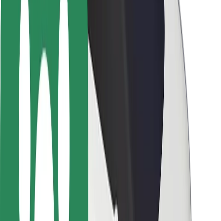
Seguridad para usuarios
Seguridad para conductores
Seguridad para patinetes
Safety Lab
Ciudades
Dónde estamos
Soluciones para las ciudades
Aeropuertos
Estaciones de carga de Bolt
Soporte
Para usuarios
Para conductores