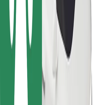
Para repartidores
Bolt Food
Para propietarios de flota
Para restaurantes
Bolt para empresas
Otros
Proveedores
Términos y Condiciones
Cookies
Seguridad
¡Conseguí un viaje en minutos!
Descargar la app de Bolt