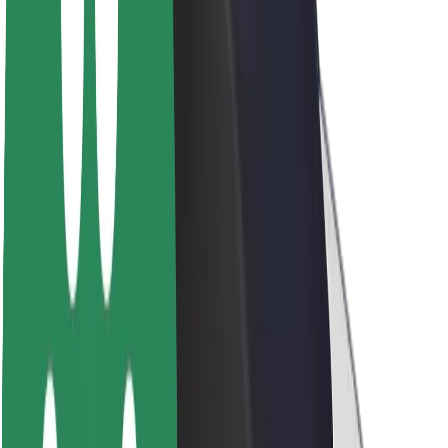
Acerca de Bolt
Sostenibilidad en Bolt
Project Zero
Blog
Sala de prensa
Directrices de la marca
Misión
Relación con inversores
Liderazgo
Marca
Medios
Fondo Urbano
Seguridad