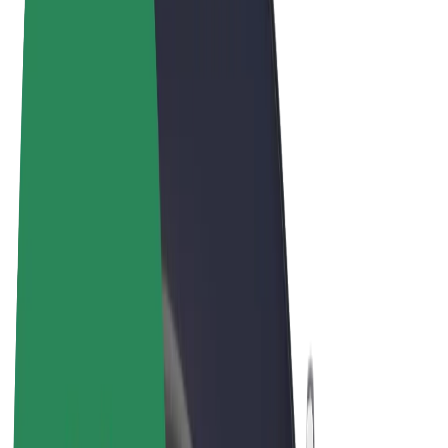
Términos y Condiciones
Privacidad
Cookies
© 2026 Bolt Technology OÜ
Productos
Viajes
Patinetes
Bolt Market
Bolt Food
Bolt Drive
Bolt para empresas