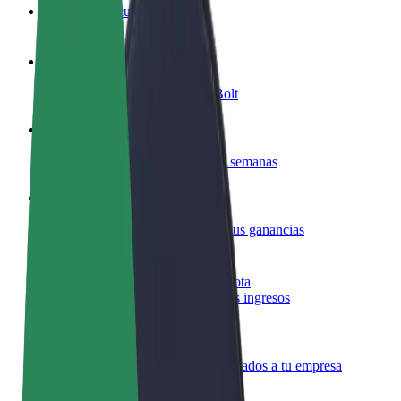
Preguntas frecuentes
Colaborar como conductor
Gana dinero colaborando con Bolt
Colaborar como repartidor
Repartí comida y cobrá todas las semanas
Añadir un restaurante o tienda
Llegá a más clientes y maximizá tus ganancias
Registrarse como propietario de flota
Añadí tu flota a Bolt y potenciá tus ingresos
Bolt para empresas
Productos y servicios de Bolt adaptados a tu empresa