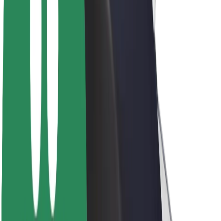
Acerca de Bolt
Sostenibilidad en Bolt
Project Zero
Blog
Sala de prensa
Directrices de la marca
Misión
Relación con inversores
Liderazgo
Marca
Medios
Fondo Urbano
Seguridad