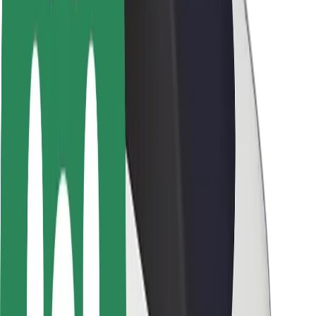
Seguridad para usuarios
Seguridad para conductores
Seguridad para patinetes
Safety Lab
Ciudades
Dónde estamos
Soluciones para las ciudades
Aeropuertos
Estaciones de carga de Bolt
Soporte
Para usuarios
Para conductores