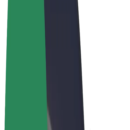
Términos y Condiciones
Privacidad
Cookies
© 2026 Bolt Technology OÜ
Productos
Viajes
Patinetes
Bolt Market
Bolt Food
Bolt Drive
Bolt para empresas