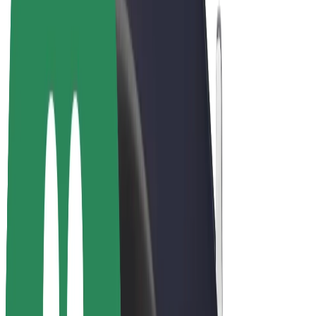
Bicis
Bolt Plus
Colabora con Bolt
Conductores
Ingresos de conductor/a
Repartidores
Ingresos de repartidor
Comercios de Bolt Food
Flotas
Franquicias
Empresa
Trabajá con nosotros