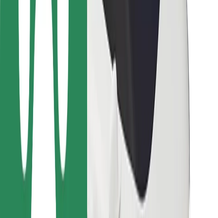
Para repartidores
Bolt Food
Para propietarios de flota
Para restaurantes
Bolt para empresas
Otros
Proveedores
Términos y Condiciones
Cookies
Seguridad
¡Conseguí un viaje en minutos!
Descargar la app de Bolt