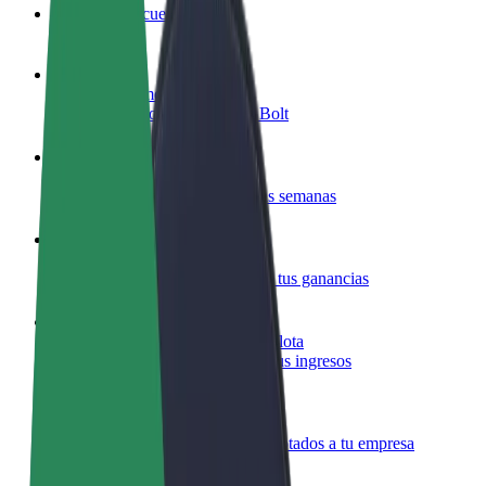
Preguntas frecuentes
Colaborar como conductor
Gana dinero colaborando con Bolt
Colaborar como repartidor
Repartí comida y cobrá todas las semanas
Añadir un restaurante o tienda
Llegá a más clientes y maximizá tus ganancias
Registrarse como propietario de flota
Añadí tu flota a Bolt y potenciá tus ingresos
Bolt para empresas
Productos y servicios de Bolt adaptados a tu empresa