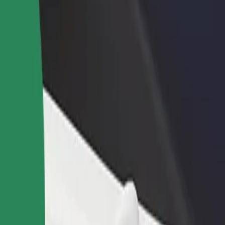
adir un restaurante o tienda
Registrarse como propietario de
B
egá a más clientes y maximizá tus
flota
P
nancias
Añadí tu flota a Bolt y potenciá tus
t
ingresos
port Central Poland (LCJ)
irport Central Poland (LCJ)? Explorá nuestros servicios y encontrá la
Descargá la app de Bolt