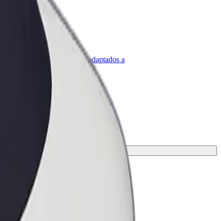
olt para empresas
roductos y servicios de Bolt adaptados a
u empresa
 opción perfecta para tu viaje.