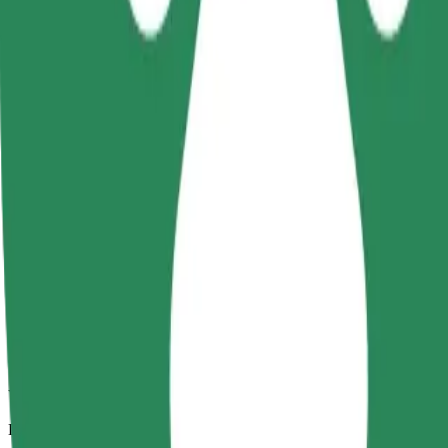
Viajes fiables en coches estándar de tamaño medio.
Duración estimada del viaje
21 min
Distancia estimada
13,7 km
Pasajeros
1-4
Precio estimado
PLN 54,80
Comfort
Viajes en coches con más espacio para equipaje y para estirar las pier
Duración estimada del viaje