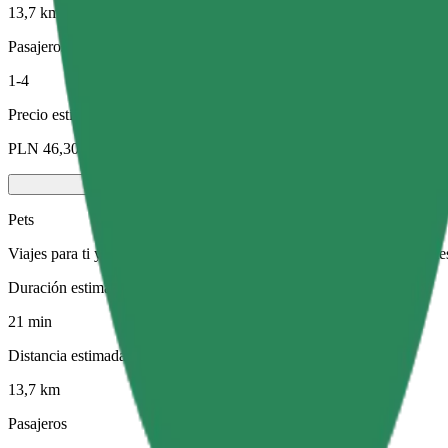
13,7 km
Pasajeros
1-4
Precio estimado
PLN 46,30
Pets
Viajes para ti y tu mascota. Los perros deben llevar bozal, los animal
Duración estimada del viaje
21 min
Distancia estimada
13,7 km
Pasajeros