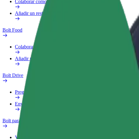
Colaborar como repartidor
Añadir un restaurante o tienda
Bolt Food
Colaborar como repartidor
Añadir un restaurante o tienda
Bolt Drive
Preguntas frecuentes
Enviar aviso sobre un vehículo
Bolt para empresas
Ventajas