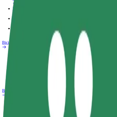
Perfil de trabajo
Productos
Bolt Food para empresas
Bicis
Safety Lab
Informar de un problema
Preguntas frecuentes
Bolt Plus
Beneficios
Cómo unirse