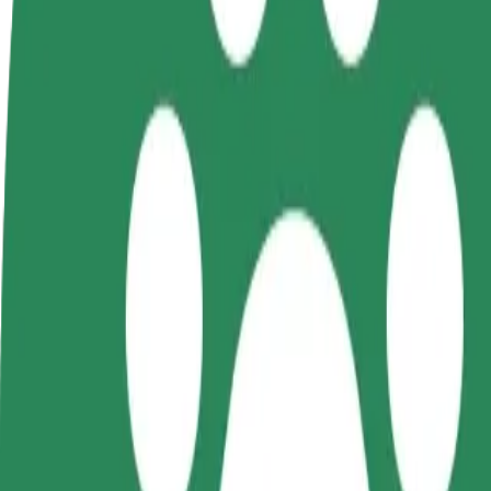
Preguntas frecuentes
Colaborar como conductor
Colaborar como repartidor
Añ
Gana dinero colaborando
Repartí comida y cobrá todas las
Ll
con Bolt
semanas
ga
Cómo ir de Stacja Kolejowa Łódź Widzew a Lodz Air
¿Buscás la mejor forma de ir de Stacja Kolejowa Łódź Widzew a Lodz A
Origen
Stacja Kolejowa Łódź Widzew
Destino
Lodz Airport Central Poland (LCJ)
Comodidad y confort a un botón de distancia
Bolt