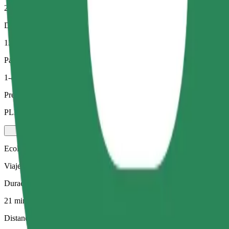
21 min
Distancia estimada
13,7 km
Pasajeros
1-4
Precio estimado
PLN 58,90
Ecológico
Viajes eficientes en vehículos híbridos y eléctricos
Duración estimada del viaje
21 min
Distancia estimada