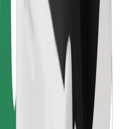
Bolt Food
Para propietarios de flota
Para restaurantes
Bolt para empresas
Otros
Proveedores
Términos y Condiciones
Cookies
Seguridad
¡Conseguí un viaje en minutos!
Descargar la app de Bolt
Encontrá tu comida favorita