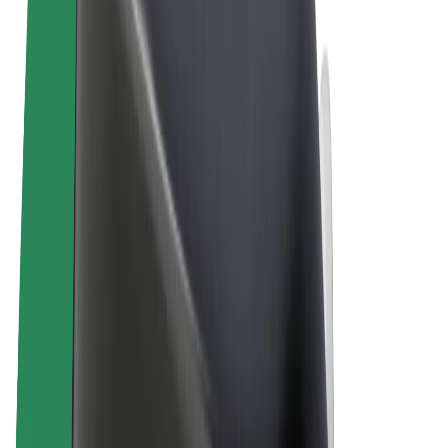
Términos y Condiciones
Privacidad
Cookies
© 2026 Bolt Technology OÜ
Productos
Viajes
Patinetes
Bolt Market
Bolt Food
Bolt Drive
Bolt para empresas
Bicis