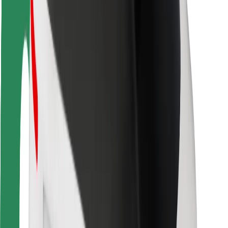
Seguridad para conductores
Seguridad para patinetes
Safety Lab
Ciudades
Dónde estamos
Soluciones para las ciudades
Aeropuertos
Estaciones de carga de Bolt
Soporte
Para usuarios
Para conductores
Para repartidores