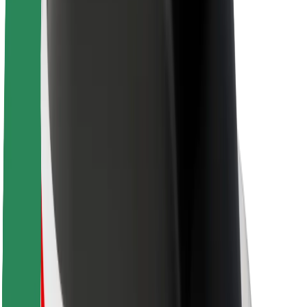
Sostenibilidad en Bolt
Project Zero
Blog
Sala de prensa
Directrices de la marca
Misión
Relación con inversores
Liderazgo
Marca
Medios
Fondo Urbano
Seguridad
Seguridad para usuarios