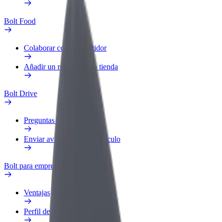
Bolt Food
Colaborar como repartidor
Añadir un restaurante o tienda
Bolt Drive
Preguntas frecuentes
Enviar aviso sobre un vehículo
Bolt para empresas
Ventajas
Perfil de trabajo