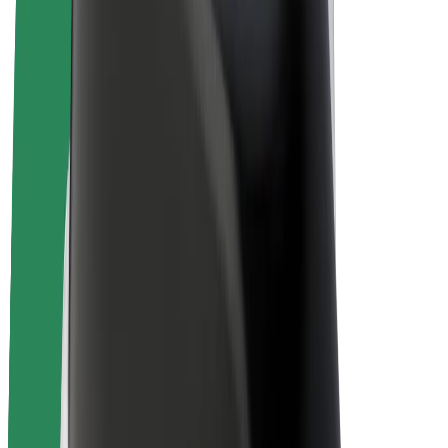
Bolt Plus
Colabora con Bolt
Conductores
Ingresos de conductor/a
Repartidores
Ingresos de repartidor
Comercios de Bolt Food
Flotas
Franquicias
Empresa
Trabajá con nosotros
Acerca de Bolt