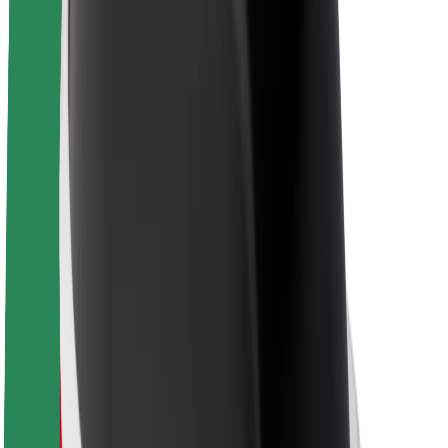
Acerca de Bolt
Sostenibilidad en Bolt
Project Zero
Blog
Sala de prensa
Directrices de la marca
Misión
Relación con inversores
Liderazgo
Marca
Medios
Fondo Urbano
Seguridad