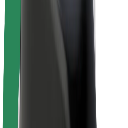
Bicis
Bolt Plus
Colabora con Bolt
Conductores
Ingresos de conductor/a
Repartidores
Ingresos de repartidor
Comercios de Bolt Food
Flotas
Franquicias
Empresa
Trabajá con nosotros