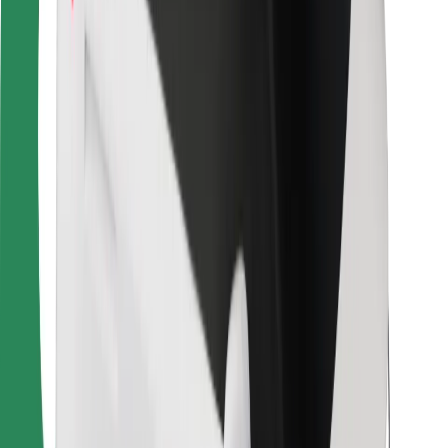
Para repartidores
Bolt Food
Para propietarios de flota
Para restaurantes
Bolt para empresas
Otros
Proveedores
Términos y Condiciones
Cookies
Seguridad
¡Conseguí un viaje en minutos!
Descargar la app de Bolt