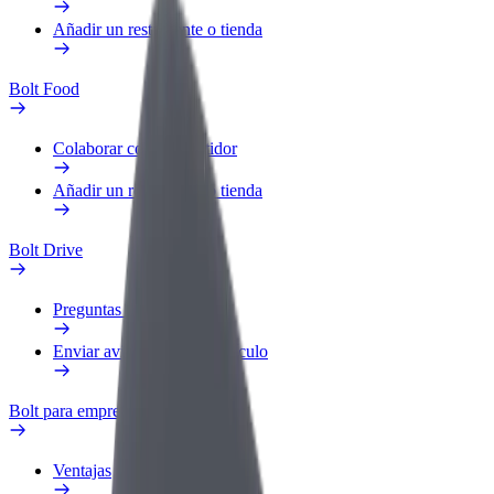
Añadir un restaurante o tienda
Bolt Food
Colaborar como repartidor
Añadir un restaurante o tienda
Bolt Drive
Preguntas frecuentes
Enviar aviso sobre un vehículo
Bolt para empresas
Ventajas