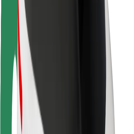
Seguridad para usuarios
Seguridad para conductores
Seguridad para patinetes
Safety Lab
Ciudades
Dónde estamos
Soluciones para las ciudades
Aeropuertos
Estaciones de carga de Bolt
Soporte
Para usuarios
Para conductores