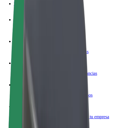
Preguntas frecuentes
Colaborar como conductor
Gana dinero colaborando con Bolt
Colaborar como repartidor
Repartí comida y cobrá todas las semanas
Añadir un restaurante o tienda
Llegá a más clientes y maximizá tus ganancias
Registrarse como propietario de flota
Añadí tu flota a Bolt y potenciá tus ingresos
Bolt para empresas
Productos y servicios de Bolt adaptados a tu empresa