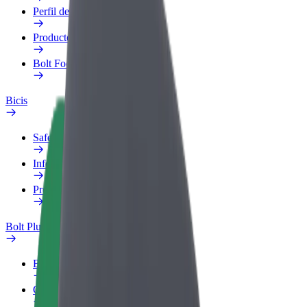
Perfil de trabajo
Productos
Bolt Food para empresas
Bicis
Safety Lab
Informar de un problema
Preguntas frecuentes
Bolt Plus
Beneficios
Cómo unirse