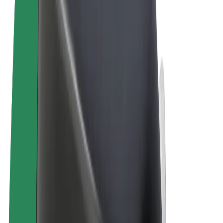
Términos y Condiciones
Privacidad
Cookies
© 2026 Bolt Technology OÜ
Productos
Viajes
Patinetes
Bolt Market
Bolt Food
Bolt Drive
Bolt para empresas