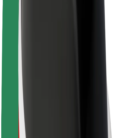
Sostenibilidad en Bolt
Project Zero
Blog
Sala de prensa
Directrices de la marca
Misión
Relación con inversores
Liderazgo
Marca
Medios
Fondo Urbano
Seguridad
Seguridad para usuarios