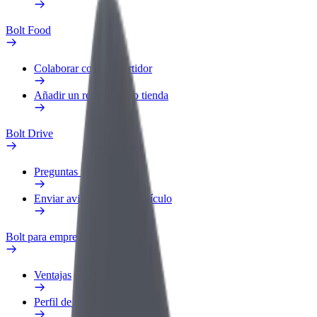
Bolt Food
Colaborar como repartidor
Añadir un restaurante o tienda
Bolt Drive
Preguntas frecuentes
Enviar aviso sobre un vehículo
Bolt para empresas
Ventajas
Perfil de trabajo