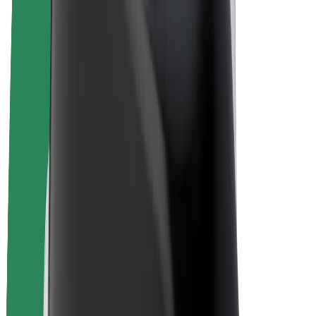
Bolt Plus
Colabora con Bolt
Conductores
Ingresos de conductor/a
Repartidores
Ingresos de repartidor
Comercios de Bolt Food
Flotas
Franquicias
Empresa
Trabajá con nosotros
Acerca de Bolt