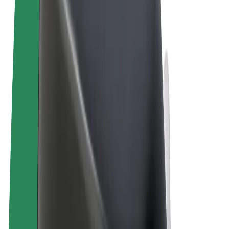
Términos y Condiciones
Privacidad
Cookies
© 2026 Bolt Technology OÜ
Productos
Viajes
Patinetes
Bolt Market
Bolt Food
Bolt Drive
Bolt para empresas
Bicis