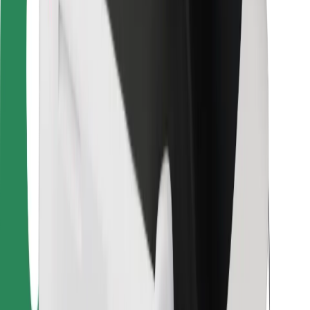
Bolt Food
Para propietarios de flota
Para restaurantes
Bolt para empresas
Otros
Proveedores
Términos y Condiciones
Cookies
Seguridad
¡Conseguí un viaje en minutos!
Descargar la app de Bolt
Encontrá tu comida favorita