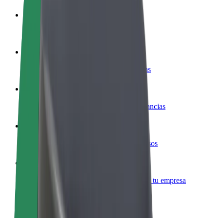
Colaborar como conductor
Gana dinero colaborando con Bolt
Colaborar como repartidor
Repartí comida y cobrá todas las semanas
Añadir un restaurante o tienda
Llegá a más clientes y maximizá tus ganancias
Registrarse como propietario de flota
Añadí tu flota a Bolt y potenciá tus ingresos
Bolt para empresas
Productos y servicios de Bolt adaptados a tu empresa