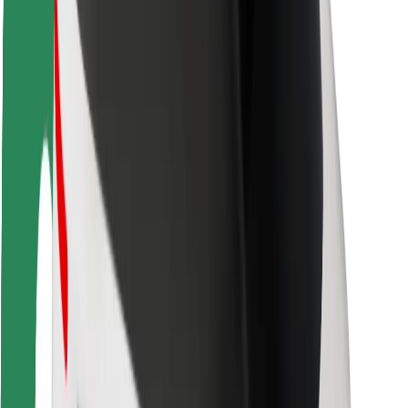
Seguridad para conductores
Seguridad para patinetes
Safety Lab
Ciudades
Dónde estamos
Soluciones para las ciudades
Aeropuertos
Estaciones de carga de Bolt
Soporte
Para usuarios
Para conductores
Para repartidores