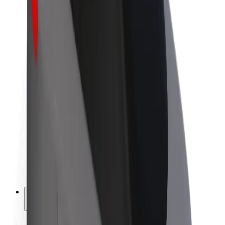
Sostenibilidad en Bolt
Project Zero
Blog
Sala de prensa
Directrices de la marca
Misión
Relación con inversores
Liderazgo
Marca
Medios
Fondo Urbano
Seguridad
Seguridad para usuarios