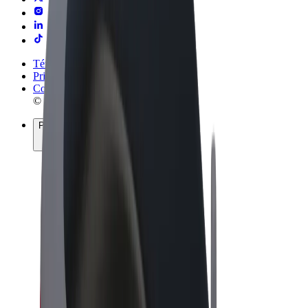
Términos y Condiciones
Privacidad
Cookies
© 2026 Bolt Technology OÜ
Productos
Viajes
Patinetes
Bolt Market
Bolt Food
Bolt Drive
Bolt para empresas
Bicis