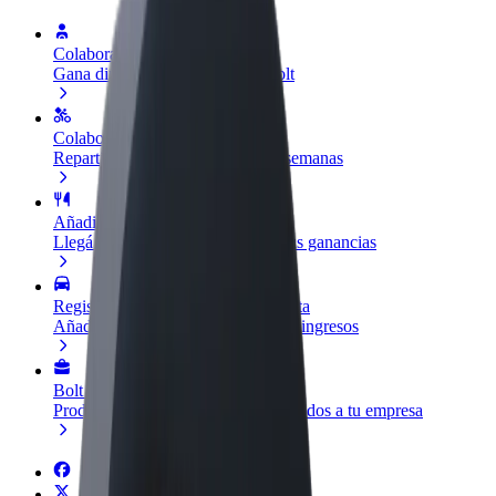
Colaborar como conductor
Gana dinero colaborando con Bolt
Colaborar como repartidor
Repartí comida y cobrá todas las semanas
Añadir un restaurante o tienda
Llegá a más clientes y maximizá tus ganancias
Registrarse como propietario de flota
Añadí tu flota a Bolt y potenciá tus ingresos
Bolt para empresas
Productos y servicios de Bolt adaptados a tu empresa