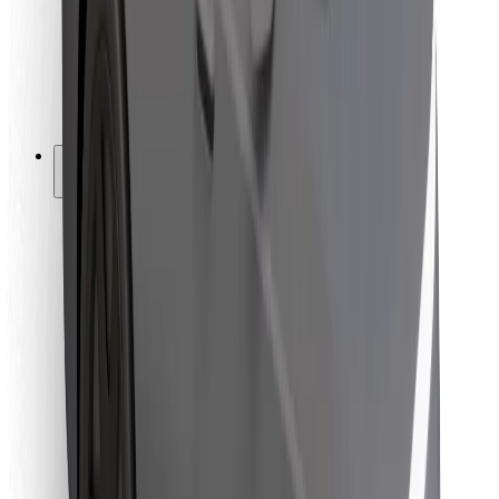
Bolt Food
Para propietarios de flota
Para restaurantes
Bolt para empresas
Otros
Proveedores
Términos y Condiciones
Cookies
Seguridad
¡Conseguí un viaje en minutos!
Descargar la app de Bolt
Encontrá tu comida favorita