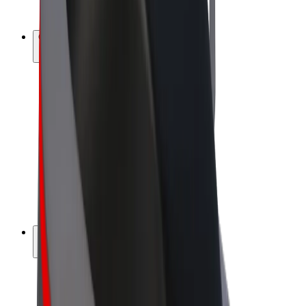
Bolt Plus
Colabora con Bolt
Conductores
Ingresos de conductor/a
Repartidores
Ingresos de repartidor
Comercios de Bolt Food
Flotas
Franquicias
Empresa
Trabajá con nosotros
Acerca de Bolt