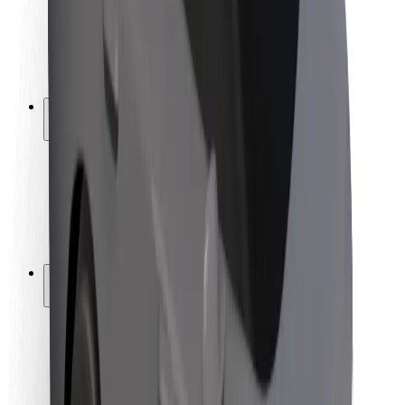
Seguridad para conductores
Seguridad para patinetes
Safety Lab
Ciudades
Dónde estamos
Soluciones para las ciudades
Aeropuertos
Estaciones de carga de Bolt
Soporte
Para usuarios
Para conductores
Para repartidores