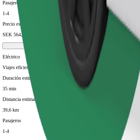
Pasajeros
1-4
Precio estimado
SEK 564,90
Eléctrico
Viajes eficientes en vehículos totalmente eléctricos
Duración estimada del viaje
35 min
Distancia estimada
39,6 km
Pasajeros
1-4