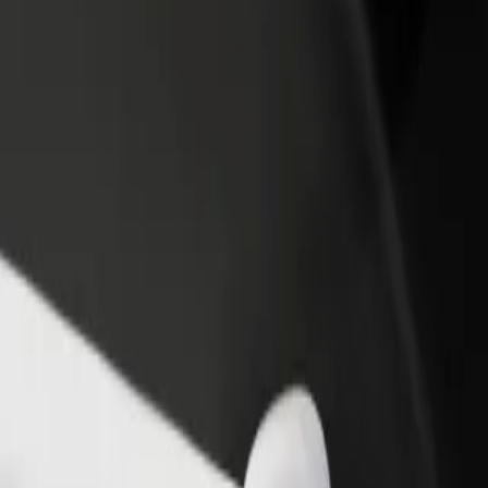
adir un restaurante o tienda
Registrarse como propietario de
B
egá a más clientes y maximizá tus
flota
P
nancias
Añadí tu flota a Bolt y potenciá tus
t
ingresos
ort a Westfield Mall of Scandinavia
rport a Westfield Mall of Scandinavia? Explorá nuestros servicios y en
Descargá la app de Bolt