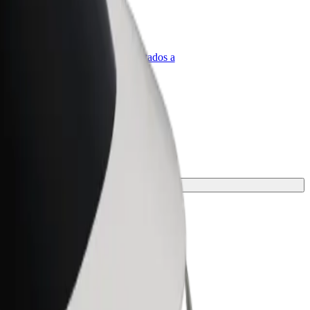
olt para empresas
roductos y servicios de Bolt adaptados a
u empresa
contrá la opción perfecta para tu viaje.