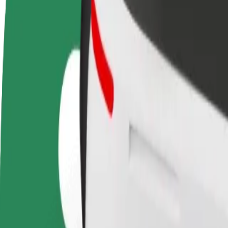
Colaborar como conductor
Colaborar como repartidor
Añ
Gana dinero colaborando
Repartí comida y cobrá todas las
Ll
con Bolt
semanas
ga
Cómo ir de Terminal 5 North Stockholm Arlanda Airp
¿Buscás la mejor forma de ir de Terminal 5 North Stockholm Arlanda Ai
Origen
Terminal 5 North Stockholm Arlanda Airport
Destino
Westfield Mall of Scandinavia
Comodidad y confort a un botón de distancia
Bolt
Viajes fiables en coches estándar de tamaño medio.