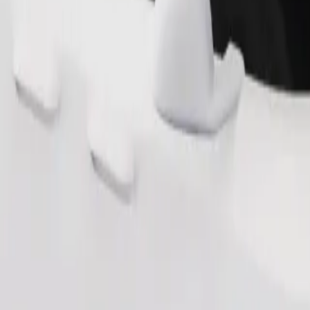
Pedir viaje
a 6 años (en torno a 10-30 kg). Ponte en contacto con el conductor para 