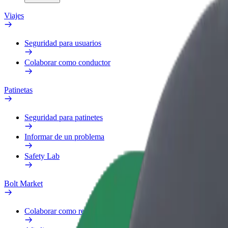
Viajes
Seguridad para usuarios
Colaborar como conductor
Patinetas
Seguridad para patinetes
Informar de un problema
Safety Lab
Bolt Market
Colaborar como repartidor