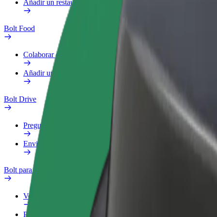
Añadir un restaurante o tienda
Bolt Food
Colaborar como repartidor
Añadir un restaurante o tienda
Bolt Drive
Preguntas frecuentes
Enviar aviso sobre un vehículo
Bolt para empresas
Ventajas
Perfil de trabajo