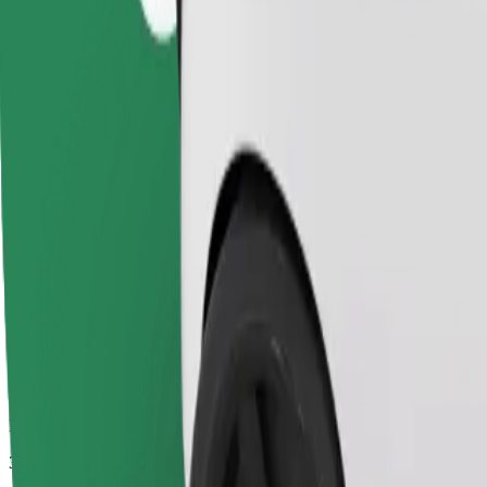
Duración estimada del viaje
35 min
Distancia estimada
39,6 km
Pasajeros
1-4
Precio estimado
SEK 496,70
Sillita infantil
Una silla infantil con arnés garantiza un viaje seguro para niños de 2 
Duración estimada del viaje
35 min