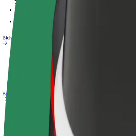
Productos
Bolt Food para empresas
Bicis
Safety Lab
Informar de un problema
Preguntas frecuentes
Bolt Plus
Beneficios
Cómo unirse
Preguntas frecuentes