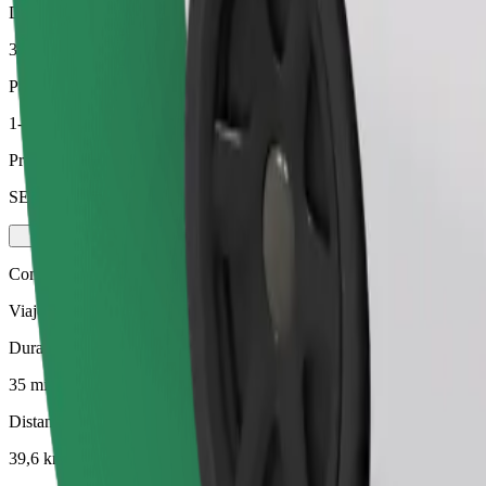
Distancia estimada
39,6 km
Pasajeros
1-3
Precio estimado
SEK 470,00
Comfort
Viajes en coches con más espacio para equipaje y para estirar las pier
Duración estimada del viaje
35 min
Distancia estimada
39,6 km