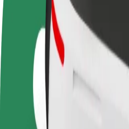
Colaborar como conductor
Colaborar como repartidor
Añ
Gana dinero colaborando
Repartí comida y cobrá todas las
Ll
con Bolt
semanas
ga
Cómo ir de Terminal 2 Gdansk Lech Walesa Airport 
¿Buscás la mejor forma de ir de Terminal 2 Gdansk Lech Walesa Airpor
Origen
Terminal 2 Gdansk Lech Walesa Airport
Destino
Parking Sopot Molo
Comodidad y confort a un botón de distancia
Bolt
Viajes fiables en coches estándar de tamaño medio.