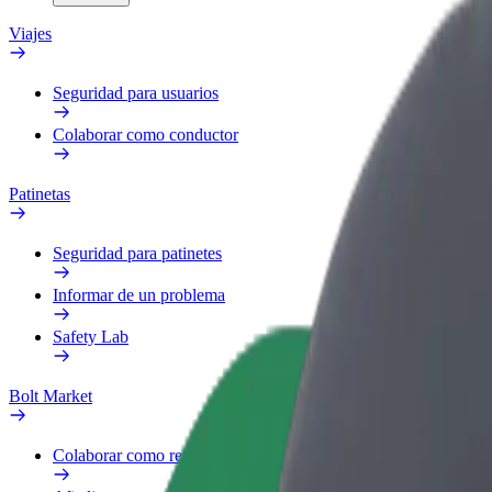
Viajes
Seguridad para usuarios
Colaborar como conductor
Patinetas
Seguridad para patinetes
Informar de un problema
Safety Lab
Bolt Market
Colaborar como repartidor