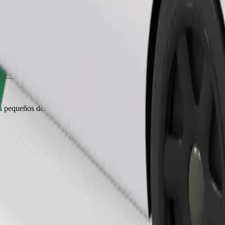
Pedir viaje
es pequeños deben ir en transportín y los asientos deben protegerse con