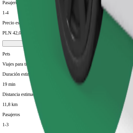
Pasajeros
1-4
Precio estimado
PLN 42,00
Pets
Viajes para ti y tu mascota. Los perros deben llevar bozal, los animal
Duración estimada del viaje
19 min
Distancia estimada
11,8 km
Pasajeros
1-3