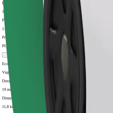
Distancia estimada
11,8 km
Pasajeros
1-4
Precio estimado
PLN 67,70
Ecológico
Viajes eficientes en vehículos híbridos y eléctricos
Duración estimada del viaje
19 min
Distancia estimada
11,8 km