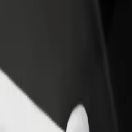
adir un restaurante o tienda
Registrarse como propietario de
B
egá a más clientes y maximizá tus
flota
P
nancias
Añadí tu flota a Bolt y potenciá tus
t
ingresos
a Parking Sopot Molo
t a Parking Sopot Molo? Explorá nuestros servicios y encontrá la opció
Descargá la app de Bolt