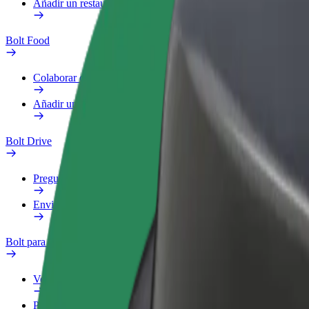
Añadir un restaurante o tienda
Bolt Food
Colaborar como repartidor
Añadir un restaurante o tienda
Bolt Drive
Preguntas frecuentes
Enviar aviso sobre un vehículo
Bolt para empresas
Ventajas
Perfil de trabajo