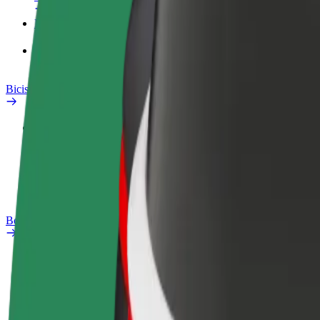
Productos
Bolt Food para empresas
Bicis
Safety Lab
Informar de un problema
Preguntas frecuentes
Bolt Plus
Beneficios
Cómo unirse
Preguntas frecuentes