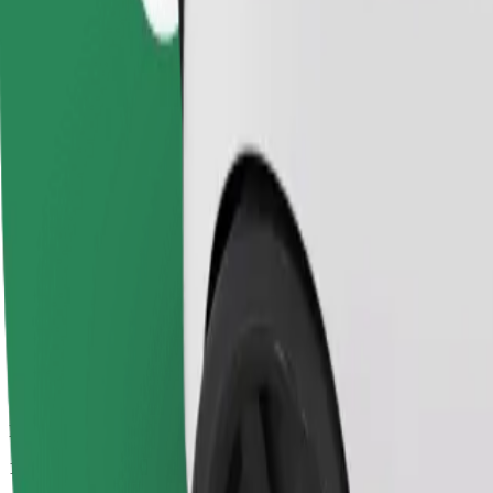
Duración estimada del viaje
19 min
Distancia estimada
11,8 km
Pasajeros
1-4
Precio estimado
PLN 48,70
Comfort
Viajes en coches con más espacio para equipaje y para estirar las pier
Duración estimada del viaje
19 min