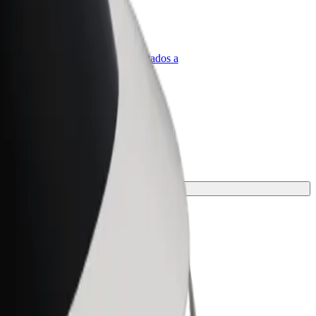
olt para empresas
roductos y servicios de Bolt adaptados a
u empresa
n perfecta para tu viaje.