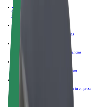
Colaborar como conductor
Gana dinero colaborando con Bolt
Colaborar como repartidor
Repartí comida y cobrá todas las semanas
Añadir un restaurante o tienda
Llegá a más clientes y maximizá tus ganancias
Registrarse como propietario de flota
Añadí tu flota a Bolt y potenciá tus ingresos
Bolt para empresas
Productos y servicios de Bolt adaptados a tu empresa