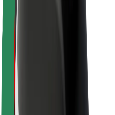
Sostenibilidad en Bolt
Project Zero
Blog
Sala de prensa
Directrices de la marca
Misión
Relación con inversores
Liderazgo
Marca
Medios
Fondo Urbano
Seguridad
Seguridad para usuarios