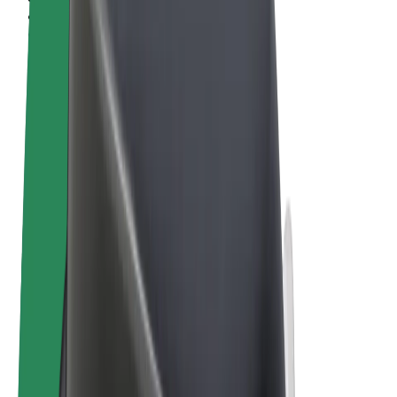
Términos y Condiciones
Privacidad
Cookies
© 2026 Bolt Technology OÜ
Productos
Viajes
Patinetes
Bolt Market
Bolt Food
Bolt Drive
Bolt para empresas
Bicis