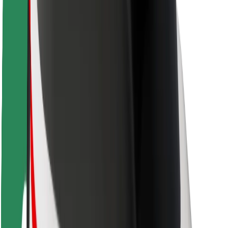
Seguridad para conductores
Seguridad para patinetes
Safety Lab
Ciudades
Dónde estamos
Soluciones para las ciudades
Aeropuertos
Estaciones de carga de Bolt
Soporte
Para usuarios
Para conductores
Para repartidores