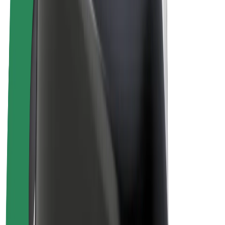
Bolt Plus
Colabora con Bolt
Conductores
Ingresos de conductor/a
Repartidores
Ingresos de repartidor
Comercios de Bolt Food
Flotas
Franquicias
Empresa
Trabajá con nosotros
Acerca de Bolt