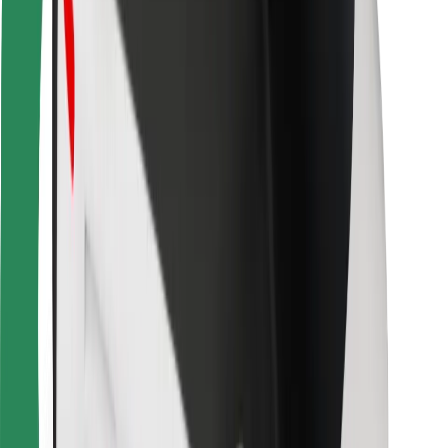
Bolt Food
Para propietarios de flota
Para restaurantes
Bolt para empresas
Otros
Proveedores
Términos y Condiciones
Cookies
Seguridad
¡Conseguí un viaje en minutos!
Descargar la app de Bolt
Encontrá tu comida favorita