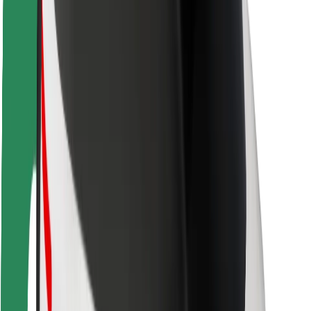
Seguridad para conductores
Seguridad para patinetes
Safety Lab
Ciudades
Dónde estamos
Soluciones para las ciudades
Aeropuertos
Estaciones de carga de Bolt
Soporte
Para usuarios
Para conductores
Para repartidores