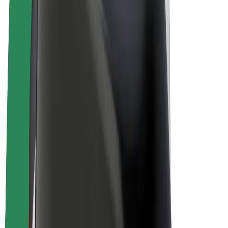
Bolt Plus
Colabora con Bolt
Conductores
Ingresos de conductor/a
Repartidores
Ingresos de repartidor
Comercios de Bolt Food
Flotas
Franquicias
Empresa
Trabajá con nosotros
Acerca de Bolt