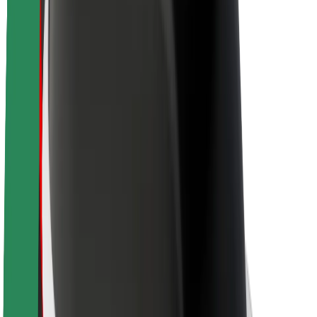
Sostenibilidad en Bolt
Project Zero
Blog
Sala de prensa
Directrices de la marca
Misión
Relación con inversores
Liderazgo
Marca
Medios
Fondo Urbano
Seguridad
Seguridad para usuarios