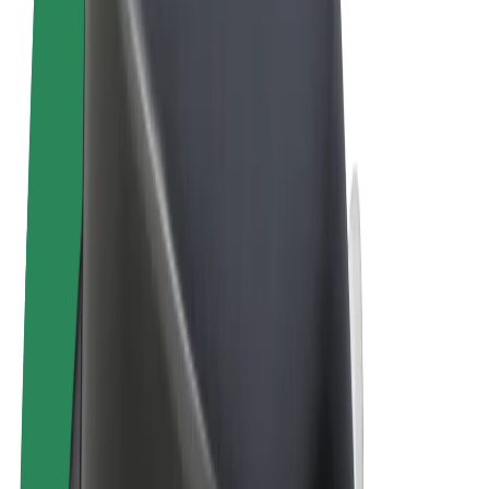
Términos y Condiciones
Privacidad
Cookies
© 2026 Bolt Technology OÜ
Productos
Viajes
Patinetes
Bolt Market
Bolt Food
Bolt Drive
Bolt para empresas
Bicis