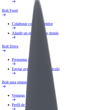
Bolt Food
Colaborar como repartidor
Añadir un restaurante o tienda
Bolt Drive
Preguntas frecuentes
Enviar aviso sobre un vehículo
Bolt para empresas
Ventajas
Perfil de trabajo