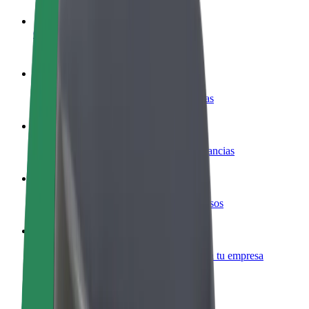
Colaborar como conductor
Gana dinero colaborando con Bolt
Colaborar como repartidor
Repartí comida y cobrá todas las semanas
Añadir un restaurante o tienda
Llegá a más clientes y maximizá tus ganancias
Registrarse como propietario de flota
Añadí tu flota a Bolt y potenciá tus ingresos
Bolt para empresas
Productos y servicios de Bolt adaptados a tu empresa