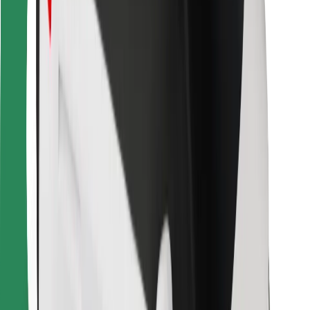
Bolt Food
Para propietarios de flota
Para restaurantes
Bolt para empresas
Otros
Proveedores
Términos y Condiciones
Cookies
Seguridad
¡Conseguí un viaje en minutos!
Descargar la app de Bolt
Encontrá tu comida favorita