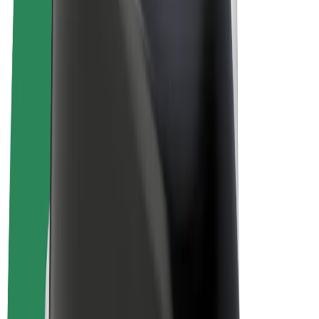
Bicis
Bolt Plus
Colabora con Bolt
Conductores
Ingresos de conductor/a
Repartidores
Ingresos de repartidor
Comercios de Bolt Food
Flotas
Franquicias
Empresa
Trabajá con nosotros