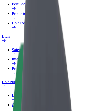
Perfil de trabajo
Productos
Bolt Food para empresas
Bicis
Safety Lab
Informar de un problema
Preguntas frecuentes
Bolt Plus
Beneficios
Cómo unirse