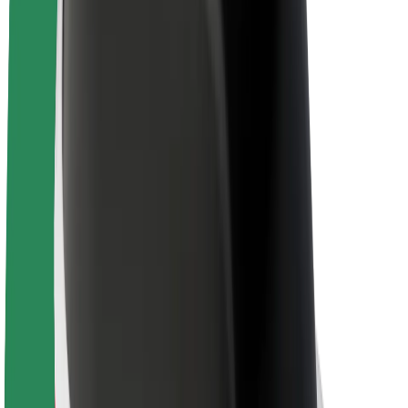
Acerca de Bolt
Sostenibilidad en Bolt
Project Zero
Blog
Sala de prensa
Directrices de la marca
Misión
Relación con inversores
Liderazgo
Marca
Medios
Fondo Urbano
Seguridad