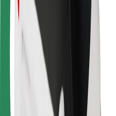
Para repartidores
Bolt Food
Para propietarios de flota
Para restaurantes
Bolt para empresas
Otros
Proveedores
Términos y Condiciones
Cookies
Seguridad
¡Conseguí un viaje en minutos!
Descargar la app de Bolt