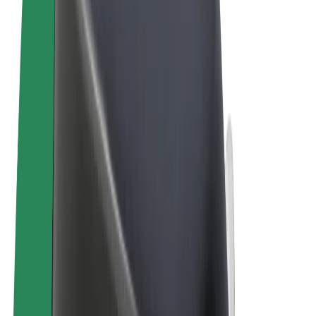
Términos y Condiciones
Privacidad
Cookies
© 2026 Bolt Technology OÜ
Productos
Viajes
Patinetes
Bolt Market
Bolt Food
Bolt Drive
Bolt para empresas