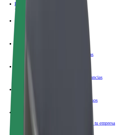
Preguntas frecuentes
Colaborar como conductor
Gana dinero colaborando con Bolt
Colaborar como repartidor
Repartí comida y cobrá todas las semanas
Añadir un restaurante o tienda
Llegá a más clientes y maximizá tus ganancias
Registrarse como propietario de flota
Añadí tu flota a Bolt y potenciá tus ingresos
Bolt para empresas
Productos y servicios de Bolt adaptados a tu empresa