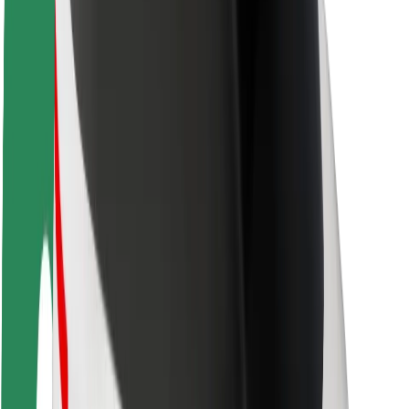
Seguridad para usuarios
Seguridad para conductores
Seguridad para patinetes
Safety Lab
Ciudades
Dónde estamos
Soluciones para las ciudades
Aeropuertos
Estaciones de carga de Bolt
Soporte
Para usuarios
Para conductores