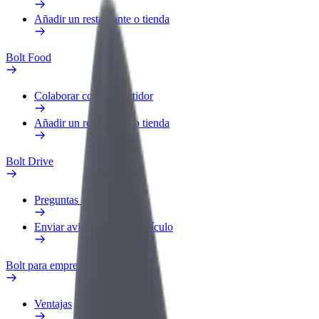
Añadir un restaurante o tienda
Bolt Food
Colaborar como repartidor
Añadir un restaurante o tienda
Bolt Drive
Preguntas frecuentes
Enviar aviso sobre un vehículo
Bolt para empresas
Ventajas