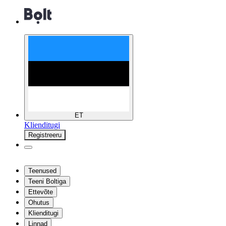
ET
Klienditugi
Registreeru
Teenused
Teeni Boltiga
Ettevõte
Ohutus
Klienditugi
Linnad