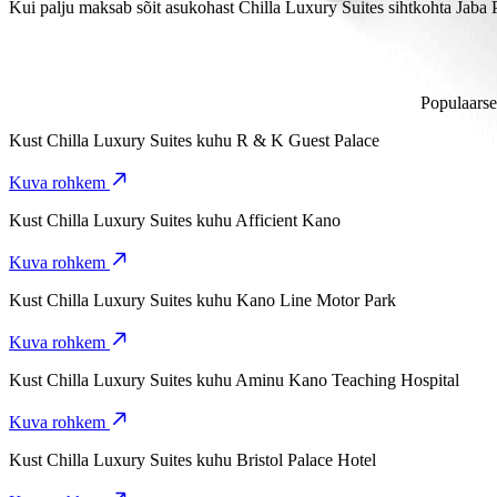
Sõidukategooriat Keke kasutades kulub asukohast Chilla Luxury Suit
Kui palju maksab sõit asukohast Chilla Luxury Suites sihtkohta Jaba
Sõidukategooriat Keke kasutades maksab sõit asukohast Chilla Lux
Populaarse
Kust
Chilla Luxury Suites
kuhu
R & K Guest Palace
Kuva rohkem
Kust
Chilla Luxury Suites
kuhu
Afficient Kano
Kuva rohkem
Kust
Chilla Luxury Suites
kuhu
Kano Line Motor Park
Kuva rohkem
Kust
Chilla Luxury Suites
kuhu
Aminu Kano Teaching Hospital
Kuva rohkem
Kust
Chilla Luxury Suites
kuhu
Bristol Palace Hotel