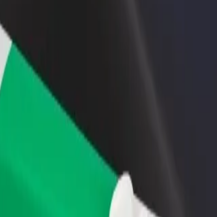
 restoran või pood
Liitu sõidukipargi omanikuna
 rohkem kliente ja suurenda
Lisa oma sõidukipark Bolti platvormile ja
ki
sissetulekut
hta Jaba Primary Health Centre
Primary Health Centre? Tutvu meie teenustega ja leia endale sobivaim l
Laadi rakendus alla