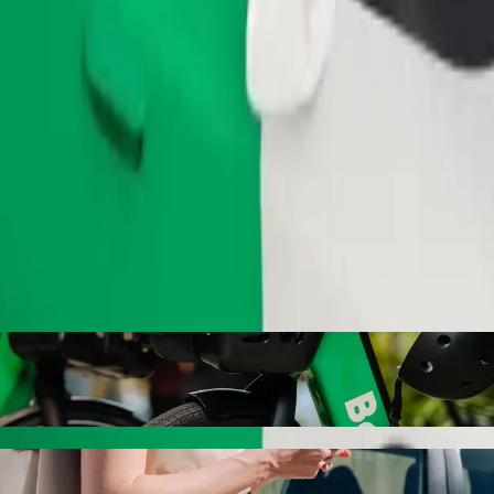
Telli sõit
a Luxury Suites sihtkohta Jaba Primary Hea