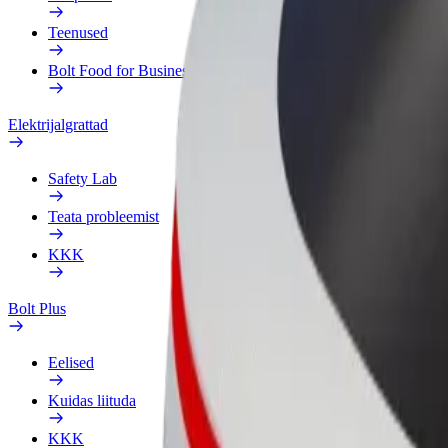
Teenused
Bolt Food for Business
Elektrijalgrattad
Safety Lab
Teata probleemist
KKK
Bolt Plus
Eelised
Kuidas liituda
KKK