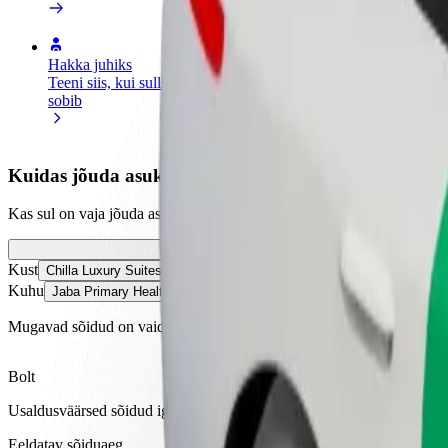
Hakka juhiks
Hakka kulleriks
Lisa
Teeni siis, kui sulle
Toimeta tellimused kohale ja teeni
Leia
sobib
lisaraha
müü
Kuidas jõuda asukohast Chilla Luxury Suites sihtko
Kas sul on vaja jõuda asukohast Chilla Luxury Suites sihtkohta Jaba 
Kust
Chilla Luxury Suites
Kuhu
Jaba Primary Health Centre
Mugavad sõidud on vaid mõne nupuvajutuse kaugusel!
Bolt
Usaldusväärsed sõidud igapäevaste keskmise suurusega autodega.
Eeldatav sõiduaeg