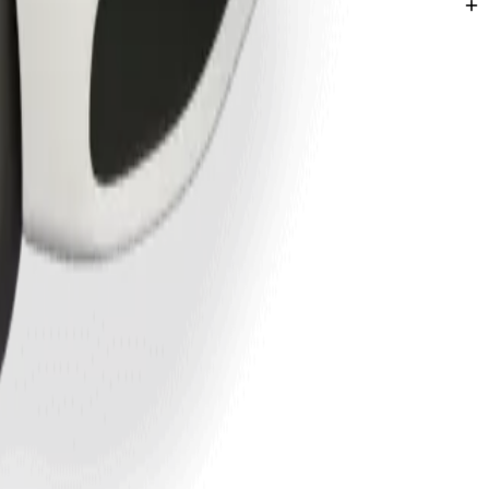
NGN.
innas Kano.