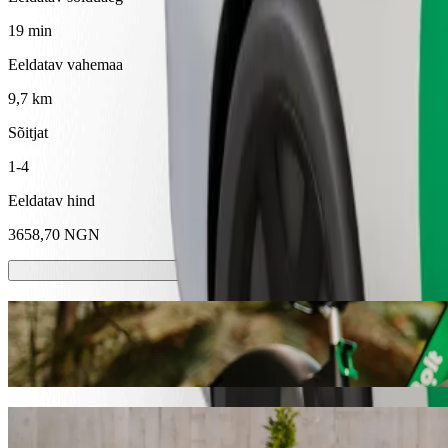
19 min
Eeldatav vahemaa
9,7 km
Sõitjat
1-4
Eeldatav hind
3658,70 NGN
Elektrilised tõuke- ja jalgrattad
Sõida linnas Kano elektritõukerattaste ja -jalgratastega
Laadi alla Bolti rakendus
Kasuta Bolti sõiduteenust asukohast Chill