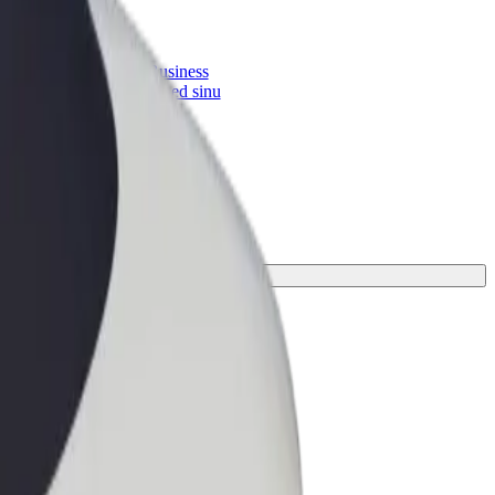
Bolt for Business
 suurenda
Bolti teenused sinu
ettevõttele
ahendus.