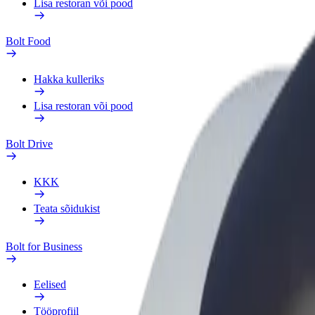
Lisa restoran või pood
Bolt Food
Hakka kulleriks
Lisa restoran või pood
Bolt Drive
KKK
Teata sõidukist
Bolt for Business
Eelised
Tööprofiil