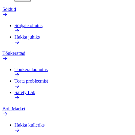
Sõidud
Sõitjate ohutus
Hakka juhiks
Tõukerattad
Tõukerattaohutus
Teata probleemist
Safety Lab
Bolt Market
Hakka kulleriks