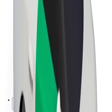
Bolt ja kestlikkus
Nullprojekt
Blogi
Uudised
Kaubamärgi suunised
Missioon
Investorsuhted
Juhtkond
Bränd
Meedia
Urban Fund
Ohutus