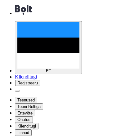
ET
Klienditugi
Registreeru
Teenused
Teeni Boltiga
Ettevõte
Ohutus
Klienditugi
Linnad