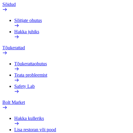
Sõidud
Sõitjate ohutus
Hakka juhiks
Tõukerattad
Tõukerattaohutus
Teata probleemist
Safety Lab
Bolt Market
Hakka kulleriks
Lisa restoran või pood