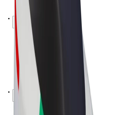
Elektrijalgrattad
Bolt Plus
Teeni Boltiga
Juhid
Juhi sissetulek
Kullerid
Kulleri sissetulek
Bolt Food restoranidele ja poodidele
Sõidukipargid
Frantsiisid
Ettevõte
Töövõimalused
Boltist lähemalt