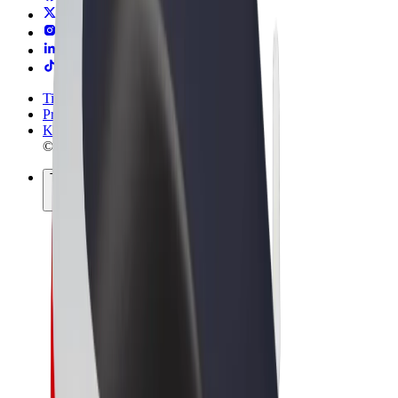
Tingimused
Privaatsus
Küpsised
© 2026 Bolt Technology OÜ
Teenused
Sõidud
Tõukerattad
Bolt Market
Bolt Food
Bolt Drive
Bolt for Business