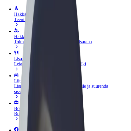
Hakka juhiks
Teeni siis, kui sulle sobib
Hakka kulleriks
Toimeta tellimused kohale ja teeni lisaraha
Lisa restoran või pood
Leia rohkem kliente ja suurenda müüki
Liitu sõidukipargi omanikuna
Lisa oma sõidukipark Bolti platvormile ja suurenda
sissetulekut
Bolt for Business
Bolti teenused sinu ettevõttele