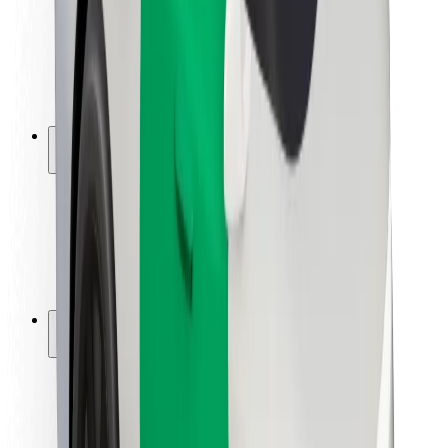
Sõitjate ohutus
Juhtide ohutus
Tõukerattaohutus
Safety Lab
Linnad
Asukohad
Lahendused linnadele
Lennujaamad
Bolti laadimisdokid
Klienditugi
Sõitjatele
Juhtidele
Kulleritele