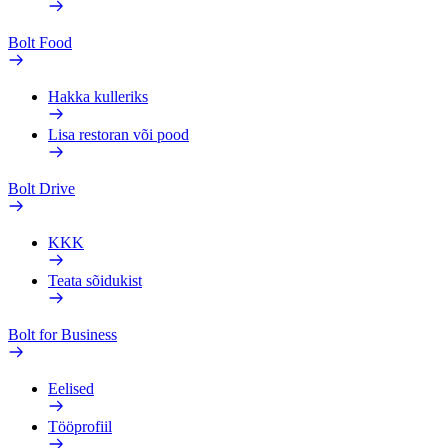
Bolt Food
Hakka kulleriks
Lisa restoran või pood
Bolt Drive
KKK
Teata sõidukist
Bolt for Business
Eelised
Tööprofiil