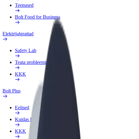
Teenused
Bolt Food for Business
Elektrijalgrattad
Safety Lab
Teata probleemist
KKK
Bolt Plus
Eelised
Kuidas liituda
KKK