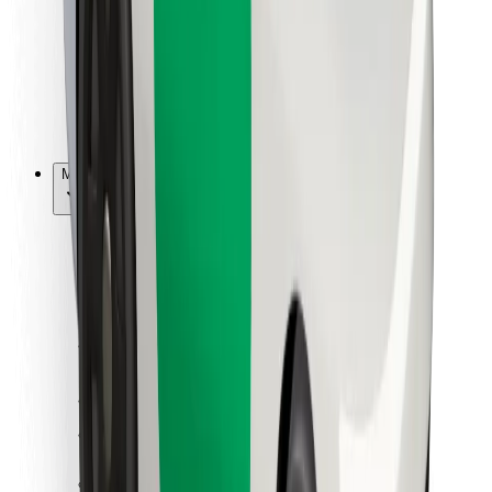
Bolt Food
Sõidukiparkidele
Restoranidele
Bolt for Business
Muu
Tarnijad
Tingimused
Küpsised
Turvalisus
Telli auto minutitega!
Laadi alla Bolti rakendus
Leia oma lemmiktoidud!