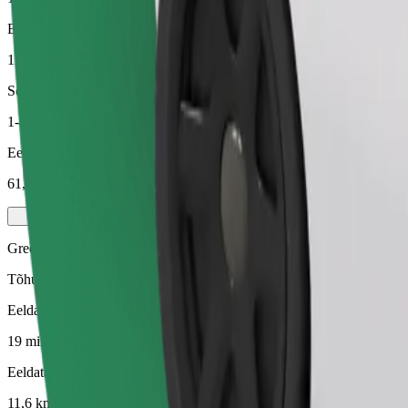
Eeldatav vahemaa
11,6 km
Sõitjat
1-4
Eeldatav hind
61,00 PLN
Green
Tõhusad sõidud hübriid- ja elektrisõidukitega
Eeldatav sõiduaeg
19 min
Eeldatav vahemaa
11,6 km