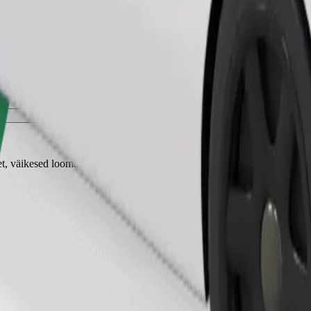
Telli sõit
 väikesed loomad vajavad kandekorvi ning istmed tuleb kaitsta tekiga