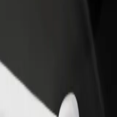
 restoran või pood
Liitu sõidukipargi omanikuna
 rohkem kliente ja suurenda
Lisa oma sõidukipark Bolti platvormile ja
ki
sissetulekut
htkohta Factory Kraków
actory Kraków? Tutvu meie teenustega ja leia endale sobivaim lahend
Laadi rakendus alla