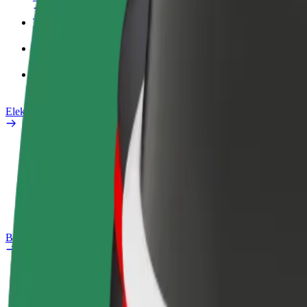
Tööprofiil
Teenused
Bolt Food for Business
Elektrijalgrattad
Safety Lab
Teata probleemist
KKK
Bolt Plus
Eelised
Kuidas liituda