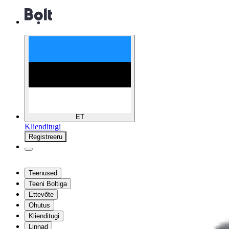
ET
Klienditugi
Registreeru
Teenused
Teeni Boltiga
Ettevõte
Ohutus
Klienditugi
Linnad