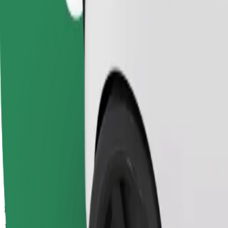
Usaldusväärsed sõidud igapäevaste keskmise suurusega autodega.
Eeldatav sõiduaeg
19 min
Eeldatav vahemaa
11,6 km
Sõitjat
1-4
Eeldatav hind
38,80 PLN
Comfort
Suuremad autod, kus on rohkem ruumi nii sõitjatele kui ka nende paga
Eeldatav sõiduaeg
19 min