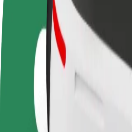
KKK
Hakka juhiks
Hakka kulleriks
Lisa
Teeni siis, kui sulle
Toimeta tellimused kohale ja teeni
Leia
sobib
lisaraha
müü
Kuidas jõuda asukohast Dworzec Główny Zachód si
Kas sul on vaja jõuda asukohast Dworzec Główny Zachód sihtkohta F
Kust
Dworzec Główny Zachód
Kuhu
Factory Kraków
Mugavad sõidud on vaid mõne nupuvajutuse kaugusel!
Bolt