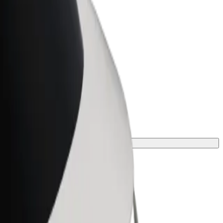
Bolt for Business
 suurenda
Bolti teenused sinu
ettevõttele
us.