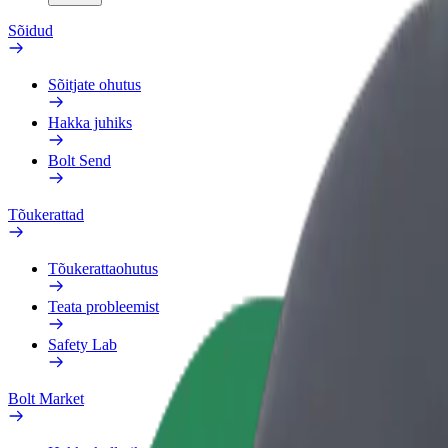
Sõidud
Sõitjate ohutus
Hakka juhiks
Bolt Send
Tõukerattad
Tõukerattaohutus
Teata probleemist
Safety Lab
Bolt Market