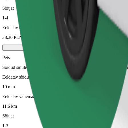
Sõitjat
1-4
Eeldatav hind
38,30 PLN
Pets
Sõidud sinule ja sinu lemmikloomale. Koerad peavad kandma korvõret,
Eeldatav sõiduaeg
19 min
Eeldatav vahemaa
11,6 km
Sõitjat
1-3