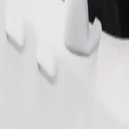
Telli sõit
sile