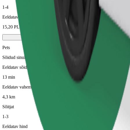
1-4
Eeldatav hind
15,20 PLN
Pets
Sõidud sinule ja sinu lemmikloomale. Koerad peavad kandma korvõret,
Eeldatav sõiduaeg
13 min
Eeldatav vahemaa
4,3 km
Sõitjat
1-3
Eeldatav hind