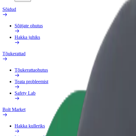
Sõidud
Sõitjate ohutus
Hakka juhiks
Tõukerattad
Tõukerattaohutus
Teata probleemist
Safety Lab
Bolt Market
Hakka kulleriks