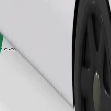
Telli sõit
 väikesed loomad vajavad kandekorvi ning istmed tuleb kaitsta tekiga