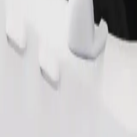
Telli sõit
sile