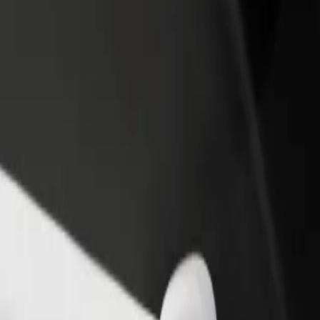
 restoran või pood
Liitu sõidukipargi omanikuna
 rohkem kliente ja suurenda
Lisa oma sõidukipark Bolti platvormile ja
ki
sissetulekut
a Main Station East
tation East? Tutvu meie teenustega ja leia endale sobivaim lahendus.
Laadi rakendus alla