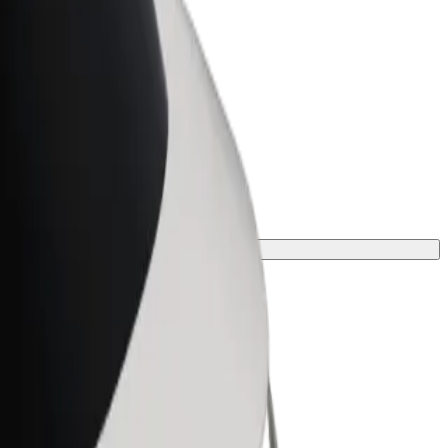
Bolt for Business
 suurenda
Bolti teenused sinu
ettevõttele