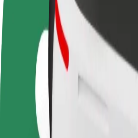
Hakka juhiks
Hakka kulleriks
Lisa
Teeni siis, kui sulle
Toimeta tellimused kohale ja teeni
Leia
sobib
lisaraha
müü
Kuidas jõuda asukohast Wawel Royal Castle sihtkoht
Kas sul on vaja jõuda asukohast Wawel Royal Castle sihtkohta Main S
Kust
Wawel Royal Castle
Kuhu
Main Station East
Mugavad sõidud on vaid mõne nupuvajutuse kaugusel!
Bolt
Usaldusväärsed sõidud igapäevaste keskmise suurusega autodega.
Eeldatav sõiduaeg