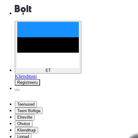
ET
Klienditugi
Registreeru
Teenused
Teeni Boltiga
Ettevõte
Ohutus
Klienditugi
Linnad