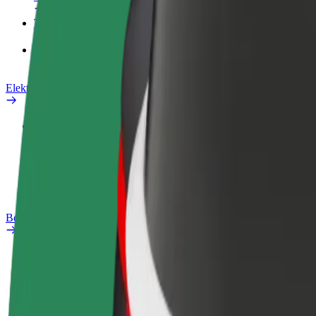
Teenused
Bolt Food for Business
Elektrijalgrattad
Safety Lab
Teata probleemist
KKK
Bolt Plus
Eelised
Kuidas liituda
KKK