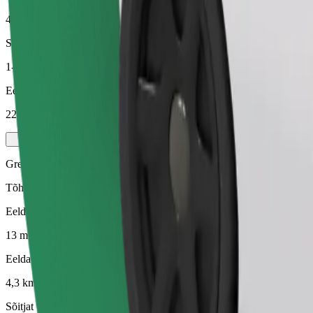
4,3 km
Sõitjat
1-4
Eeldatav hind
22,40 PLN
Green
Tõhusad sõidud hübriid- ja elektrisõidukitega
Eeldatav sõiduaeg
13 min
Eeldatav vahemaa
4,3 km
Sõitjat