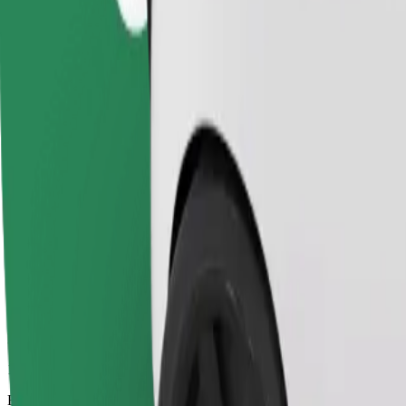
13 min
Eeldatav vahemaa
4,3 km
Sõitjat
1-4
Eeldatav hind
14,50 PLN
Comfort
Suuremad autod, kus on rohkem ruumi nii sõitjatele kui ka nende paga
Eeldatav sõiduaeg
13 min
Eeldatav vahemaa