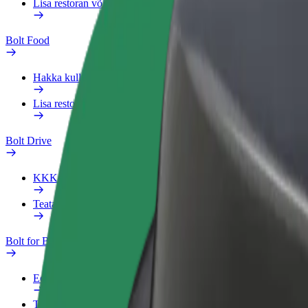
Lisa restoran või pood
Bolt Food
Hakka kulleriks
Lisa restoran või pood
Bolt Drive
KKK
Teata sõidukist
Bolt for Business
Eelised
Tööprofiil