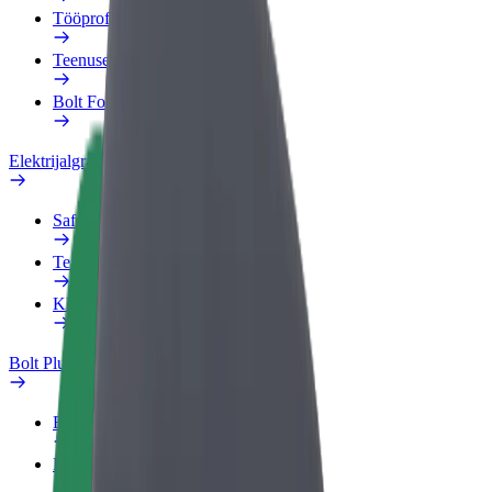
Tööprofiil
Teenused
Bolt Food for Business
Elektrijalgrattad
Safety Lab
Teata probleemist
KKK
Bolt Plus
Eelised
Kuidas liituda