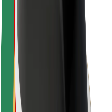
Töövõimalused
Boltist lähemalt
Bolt ja kestlikkus
Nullprojekt
Blogi
Uudised
Kaubamärgi suunised
Missioon
Investorsuhted
Juhtkond
Bränd
Meedia
Urban Fund
Ohutus