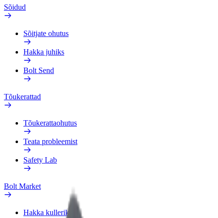
Sõidud
Sõitjate ohutus
Hakka juhiks
Bolt Send
Tõukerattad
Tõukerattaohutus
Teata probleemist
Safety Lab
Bolt Market
Hakka kulleriks