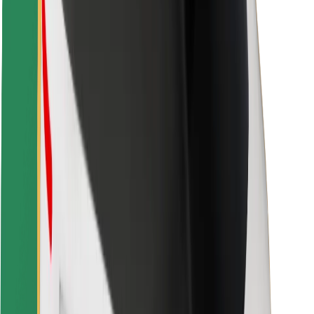
Sõitjate ohutus
Juhtide ohutus
Tõukerattaohutus
Safety Lab
Linnad
Asukohad
Lahendused linnadele
Lennujaamad
Bolti laadimisdokid
Klienditugi
Sõitjatele
Juhtidele