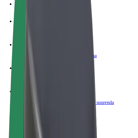
KKK
Hakka juhiks
Teeni siis, kui sulle sobib
Hakka kulleriks
Toimeta tellimused kohale ja teeni lisaraha
Lisa restoran või pood
Leia rohkem kliente ja suurenda müüki
Liitu sõidukipargi omanikuna
Lisa oma sõidukipark Bolti platvormile ja suurenda
sissetulekut
Bolt for Business
Bolti teenused sinu ettevõttele