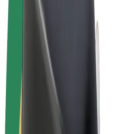
Tingimused
Privaatsus
Küpsised
© 2026 Bolt Technology OÜ
Teenused
Sõidud
Tõukerattad
Bolt Market
Bolt Food
Bolt Drive