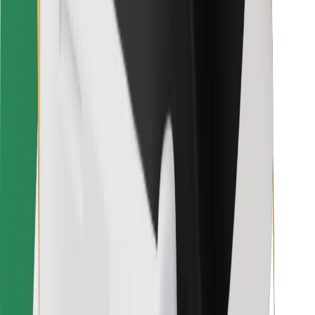
Kulleritele
Bolt Food
Sõidukiparkidele
Restoranidele
Bolt for Business
Muu
Tarnijad
Tingimused
Küpsised
Turvalisus
Telli auto minutitega!
Laadi alla Bolti rakendus