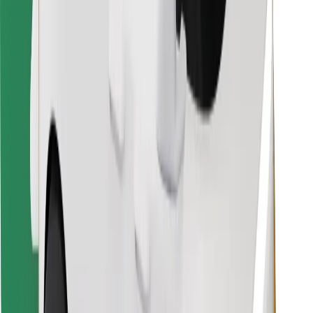
Leia oma lemmiktoidud!
Laadi alla Bolt Foodi rakendus