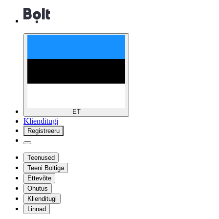
ET
Klienditugi
Registreeru
Teenused
Teeni Boltiga
Ettevõte
Ohutus
Klienditugi
Linnad