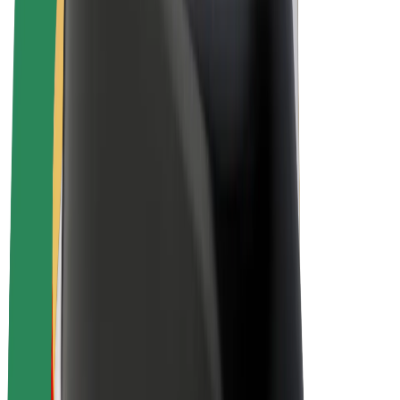
Bolt for Business
Elektrijalgrattad
Bolt Plus
Teeni Boltiga
Juhid
Juhi sissetulek
Kullerid
Kulleri sissetulek
Bolt Food restoranidele ja poodidele
Sõidukipargid
Frantsiisid
Ettevõte