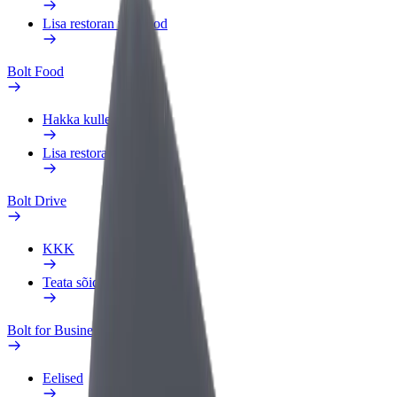
Lisa restoran või pood
Bolt Food
Hakka kulleriks
Lisa restoran või pood
Bolt Drive
KKK
Teata sõidukist
Bolt for Business
Eelised