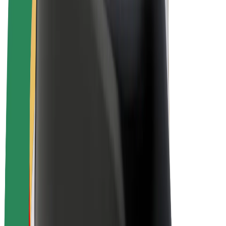
Elektrijalgrattad
Bolt Plus
Teeni Boltiga
Juhid
Juhi sissetulek
Kullerid
Kulleri sissetulek
Bolt Food restoranidele ja poodidele
Sõidukipargid
Frantsiisid
Ettevõte
Töövõimalused
Boltist lähemalt