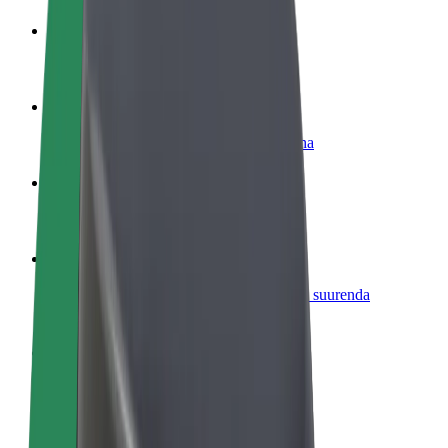
Hakka juhiks
Teeni siis, kui sulle sobib
Hakka kulleriks
Toimeta tellimused kohale ja teeni lisaraha
Lisa restoran või pood
Leia rohkem kliente ja suurenda müüki
Liitu sõidukipargi omanikuna
Lisa oma sõidukipark Bolti platvormile ja suurenda
sissetulekut
Bolt for Business
Bolti teenused sinu ettevõttele