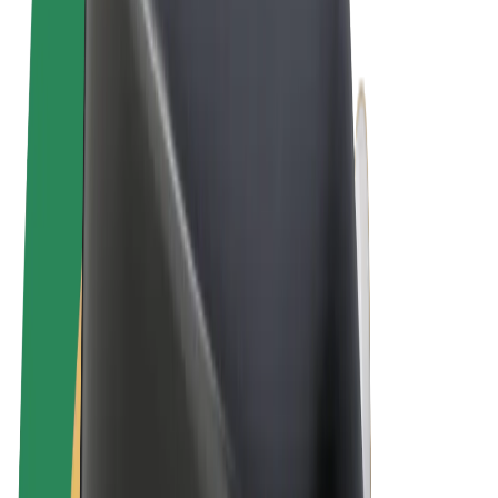
Tingimused
Privaatsus
Küpsised
© 2026 Bolt Technology OÜ
Teenused
Sõidud
Tõukerattad
Bolt Market
Bolt Food
Bolt Drive
Bolt for Business