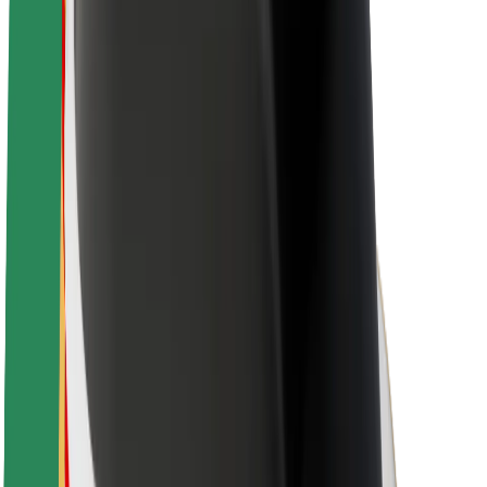
Bolt ja kestlikkus
Nullprojekt
Blogi
Uudised
Kaubamärgi suunised
Missioon
Investorsuhted
Juhtkond
Bränd
Meedia
Urban Fund
Ohutus