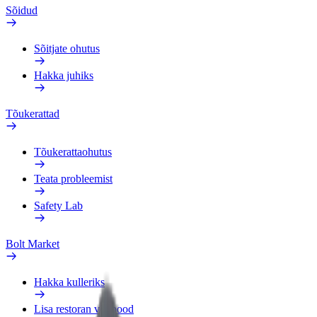
Sõidud
Sõitjate ohutus
Hakka juhiks
Tõukerattad
Tõukerattaohutus
Teata probleemist
Safety Lab
Bolt Market
Hakka kulleriks
Lisa restoran või pood