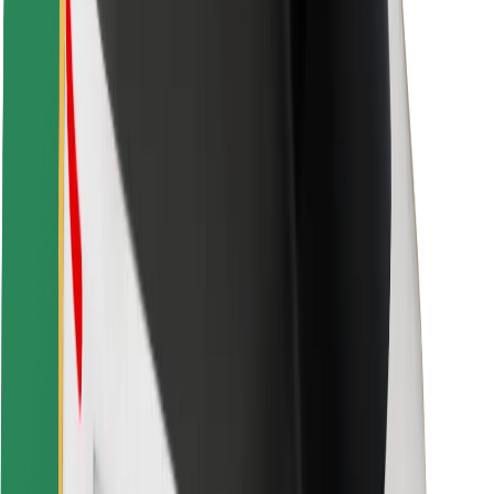
Sõitjate ohutus
Juhtide ohutus
Tõukerattaohutus
Safety Lab
Linnad
Asukohad
Lahendused linnadele
Lennujaamad
Bolti laadimisdokid
Klienditugi
Sõitjatele
Juhtidele
Kulleritele