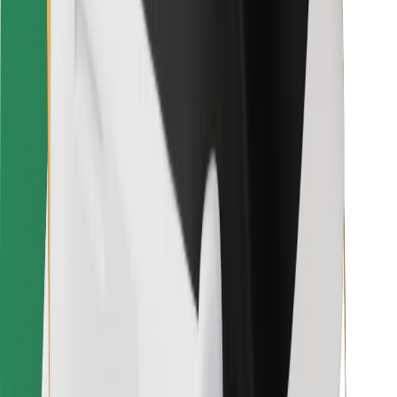
Bolt Food
Sõidukiparkidele
Restoranidele
Bolt for Business
Muu
Tarnijad
Tingimused
Küpsised
Turvalisus
Telli auto minutitega!
Laadi alla Bolti rakendus
Leia oma lemmiktoidud!