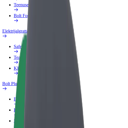
Teenused
Bolt Food for Business
Elektrijalgrattad
Safety Lab
Teata probleemist
KKK
Bolt Plus
Eelised
Kuidas liituda
KKK