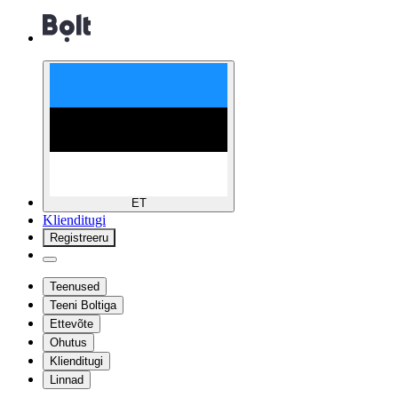
ET
Klienditugi
Registreeru
Teenused
Teeni Boltiga
Ettevõte
Ohutus
Klienditugi
Linnad