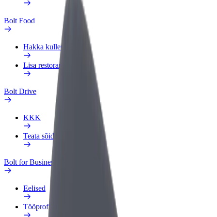
Bolt Food
Hakka kulleriks
Lisa restoran või pood
Bolt Drive
KKK
Teata sõidukist
Bolt for Business
Eelised
Tööprofiil