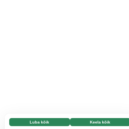
Luba kõik
Keela kõik
Vajalikud (65)