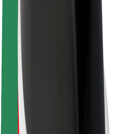
Töövõimalused
Boltist lähemalt
Bolt ja kestlikkus
Nullprojekt
Blogi
Uudised
Kaubamärgi suunised
Missioon
Investorsuhted
Juhtkond
Bränd
Meedia
Urban Fund
Ohutus