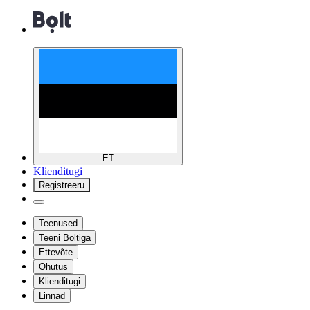
ET
Klienditugi
Registreeru
Teenused
Teeni Boltiga
Ettevõte
Ohutus
Klienditugi
Linnad