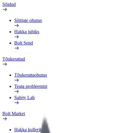
Sõidud
Sõitjate ohutus
Hakka juhiks
Bolt Send
Tõukerattad
Tõukerattaohutus
Teata probleemist
Safety Lab
Bolt Market
Hakka kulleriks