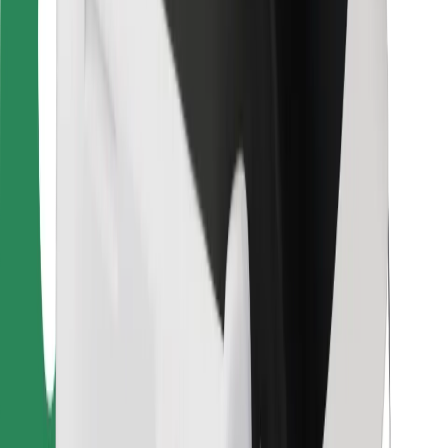
Kulleritele
Bolt Food
Sõidukiparkidele
Restoranidele
Bolt for Business
Muu
Tarnijad
Tingimused
Küpsised
Turvalisus
Telli auto minutitega!
Laadi alla Bolti rakendus