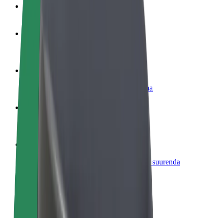
KKK
Hakka juhiks
Teeni siis, kui sulle sobib
Hakka kulleriks
Toimeta tellimused kohale ja teeni lisaraha
Lisa restoran või pood
Leia rohkem kliente ja suurenda müüki
Liitu sõidukipargi omanikuna
Lisa oma sõidukipark Bolti platvormile ja suurenda
sissetulekut
Bolt for Business
Bolti teenused sinu ettevõttele