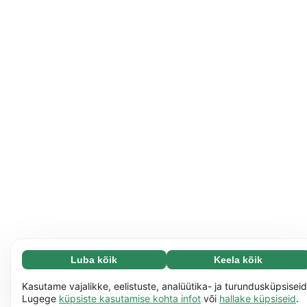
Luba kõik
Keela kõik
Vajalikud (65)
Vajalikud küpsised aitavad meil muuta veebisaidi
Loe lisa
Kasutame vajalikke, eelistuste, analüütika- ja turundusküpsiseid
paremini kasutatavaks, näiteks saad tänu neile meie
Lugege
küpsiste kasutamise kohta infot
või
hallake küpsiseid
.