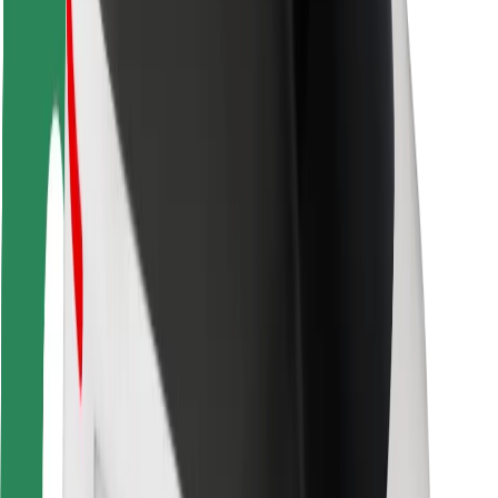
Sõitjate ohutus
Juhtide ohutus
Tõukerattaohutus
Safety Lab
Linnad
Asukohad
Lahendused linnadele
Lennujaamad
Bolti laadimisdokid
Klienditugi
Sõitjatele
Juhtidele