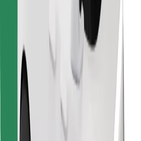
Leia oma lemmiktoidud!
Laadi alla Bolt Foodi rakendus