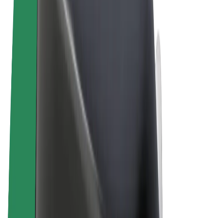
Tingimused
Privaatsus
Küpsised
© 2026 Bolt Technology OÜ
Teenused
Sõidud
Tõukerattad
Bolt Market
Bolt Food
Bolt Drive