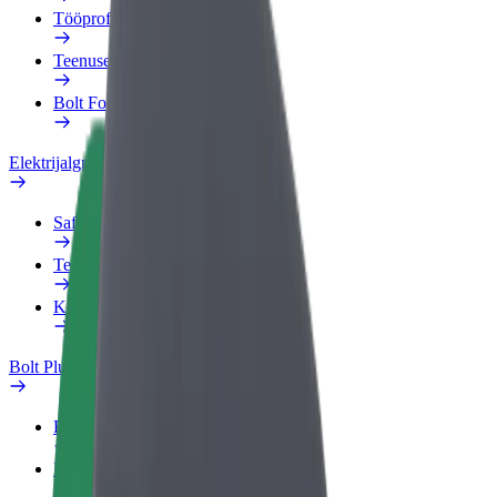
Tööprofiil
Teenused
Bolt Food for Business
Elektrijalgrattad
Safety Lab
Teata probleemist
KKK
Bolt Plus
Eelised
Kuidas liituda