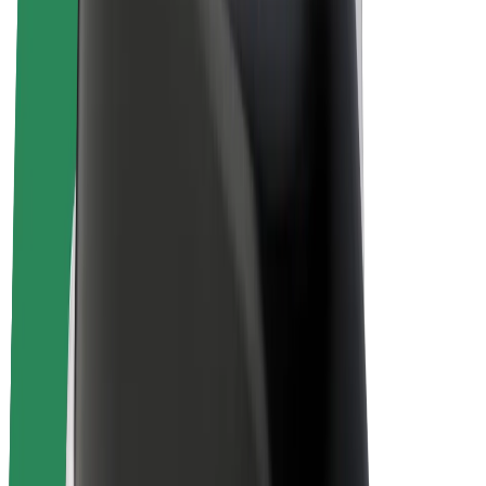
Bolt for Business
Elektrijalgrattad
Bolt Plus
Teeni Boltiga
Juhid
Juhi sissetulek
Kullerid
Kulleri sissetulek
Bolt Food restoranidele ja poodidele
Sõidukipargid
Frantsiisid
Ettevõte