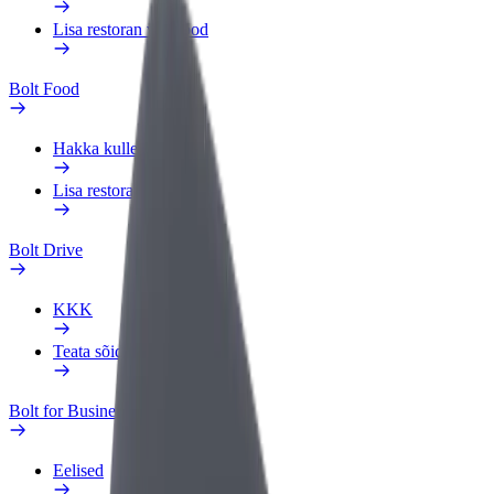
Lisa restoran või pood
Bolt Food
Hakka kulleriks
Lisa restoran või pood
Bolt Drive
KKK
Teata sõidukist
Bolt for Business
Eelised