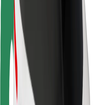
Sõitjate ohutus
Juhtide ohutus
Tõukerattaohutus
Safety Lab
Linnad
Asukohad
Lahendused linnadele
Lennujaamad
Bolti laadimisdokid
Klienditugi
Sõitjatele
Juhtidele