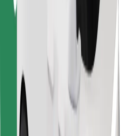
Leia oma lemmiktoidud!
Laadi alla Bolt Foodi rakendus