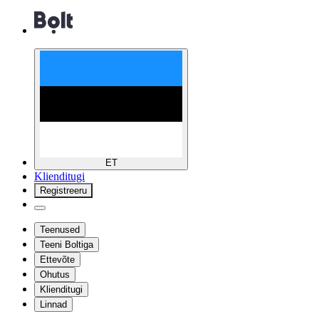
ET
Klienditugi
Registreeru
Teenused
Teeni Boltiga
Ettevõte
Ohutus
Klienditugi
Linnad