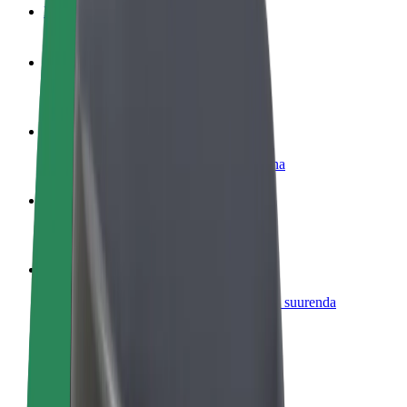
KKK
Hakka juhiks
Teeni siis, kui sulle sobib
Hakka kulleriks
Toimeta tellimused kohale ja teeni lisaraha
Lisa restoran või pood
Leia rohkem kliente ja suurenda müüki
Liitu sõidukipargi omanikuna
Lisa oma sõidukipark Bolti platvormile ja suurenda
sissetulekut
Bolt for Business
Bolti teenused sinu ettevõttele