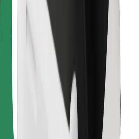
Kulleritele
Bolt Food
Sõidukiparkidele
Restoranidele
Bolt for Business
Muu
Tarnijad
Tingimused
Küpsised
Turvalisus
Telli auto minutitega!
Laadi alla Bolti rakendus