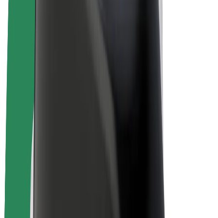
Bolt for Business
Elektrijalgrattad
Bolt Plus
Teeni Boltiga
Juhid
Juhi sissetulek
Kullerid
Kulleri sissetulek
Bolt Food restoranidele ja poodidele
Sõidukipargid
Frantsiisid
Ettevõte