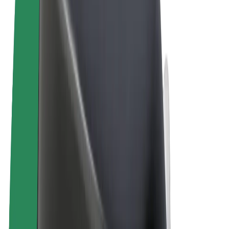
Tingimused
Privaatsus
Küpsised
© 2026 Bolt Technology OÜ
Teenused
Sõidud
Tõukerattad
Bolt Market
Bolt Food
Bolt Drive