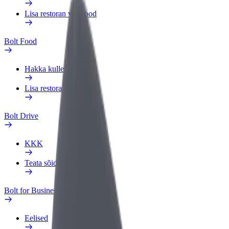
Lisa restoran või pood
Bolt Food
Hakka kulleriks
Lisa restoran või pood
Bolt Drive
KKK
Teata sõidukist
Bolt for Business
Eelised