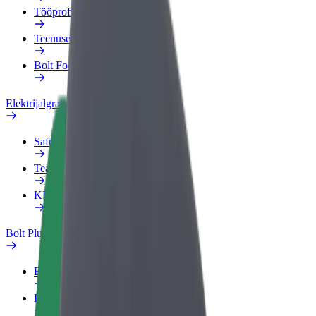
Tööprofiil
Teenused
Bolt Food for Business
Elektrijalgrattad
Safety Lab
Teata probleemist
KKK
Bolt Plus
Eelised
Kuidas liituda