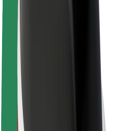
Töövõimalused
Boltist lähemalt
Bolt ja kestlikkus
Nullprojekt
Blogi
Uudised
Kaubamärgi suunised
Missioon
Investorsuhted
Juhtkond
Bränd
Meedia
Urban Fund
Ohutus