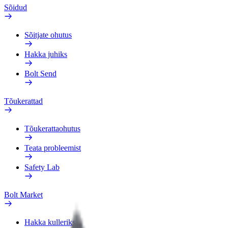
Sõidud
Sõitjate ohutus
Hakka juhiks
Bolt Send
Tõukerattad
Tõukerattaohutus
Teata probleemist
Safety Lab
Bolt Market
Hakka kulleriks