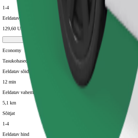
1-4
Eeldatav hind
129,60 UAH
Economy
Tasukohased sõidud lihtsate autodega
Eeldatav sõiduaeg
12 min
Eeldatav vahemaa
5,1 km
Sõitjat
1-4
Eeldatav hind