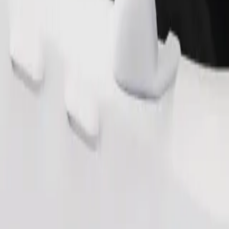
Telli sõit
sile