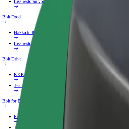
Lisa restoran või pood
Bolt Food
Hakka kulleriks
Lisa restoran või pood
Bolt Drive
KKK
Teata sõidukist
Bolt for Business
Eelised
Tööprofiil