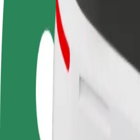
Hakka juhiks
Hakka kulleriks
Lisa
Teeni siis, kui sulle
Toimeta tellimused kohale ja teeni
Leia
sobib
lisaraha
müü
Kuidas jõuda asukohast Площа Перемоги sihtkohta
Kas sul on vaja jõuda asukohast Площа Перемоги sihtkohta Поділля C
Kust
Площа Перемоги
Kuhu
Поділля City
Mugavad sõidud on vaid mõne nupuvajutuse kaugusel!
Bolt
Usaldusväärsed sõidud igapäevaste keskmise suurusega autodega.
Eeldatav sõiduaeg