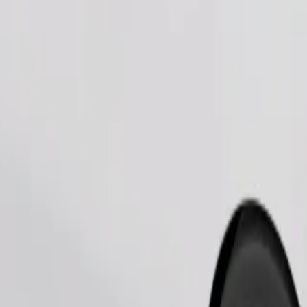
Telli sõit
sile