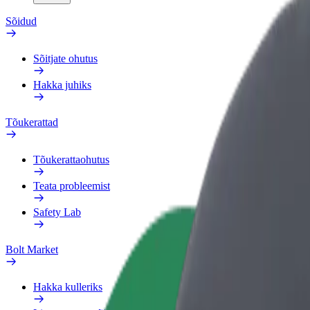
Sõidud
Sõitjate ohutus
Hakka juhiks
Tõukerattad
Tõukerattaohutus
Teata probleemist
Safety Lab
Bolt Market
Hakka kulleriks