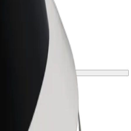
Bolt for Business
 suurenda
Bolti teenused sinu
ettevõttele