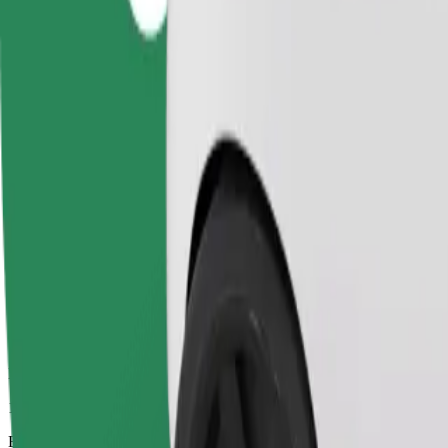
12 min
Eeldatav vahemaa
5,1 km
Sõitjat
1-4
Eeldatav hind
122,10 UAH
Ärikliendile
Suuremad autod, kus on rohkem ruumi nii sõitjatele kui ka nende paga
Eeldatav sõiduaeg
12 min
Eeldatav vahemaa