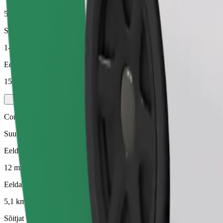
5,1 km
Sõitjat
1-4
Eeldatav hind
154,70 UAH
Comfort
Suuremad autod, kus on rohkem ruumi nii sõitjatele kui ka nende paga
Eeldatav sõiduaeg
12 min
Eeldatav vahemaa
5,1 km
Sõitjat