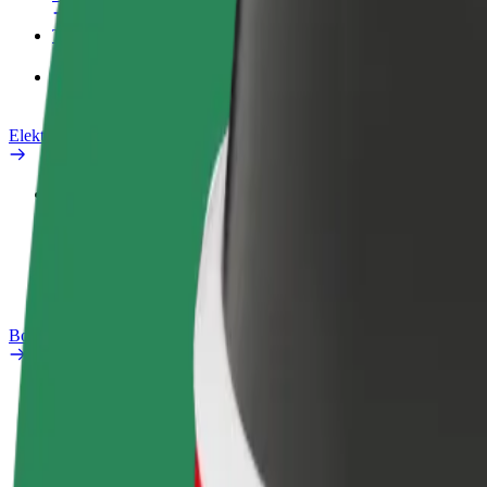
Teenused
Bolt Food for Business
Elektrijalgrattad
Safety Lab
Teata probleemist
KKK
Bolt Plus
Eelised
Kuidas liituda
KKK