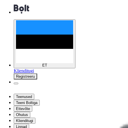
ET
Klienditugi
Registreeru
Teenused
Teeni Boltiga
Ettevõte
Ohutus
Klienditugi
Linnad