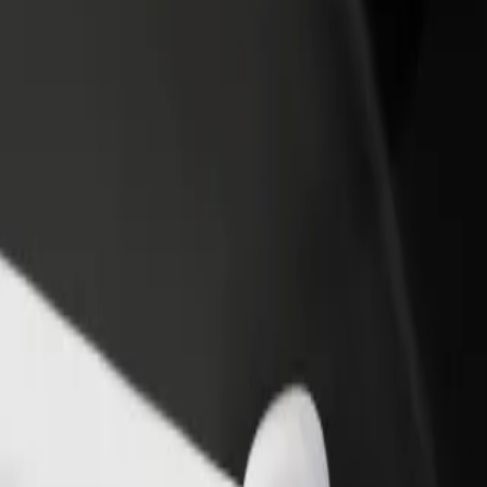
 restoran või pood
Liitu sõidukipargi omanikuna
 rohkem kliente ja suurenda
Lisa oma sõidukipark Bolti platvormile ja
ki
sissetulekut
 Поділля City
ity? Tutvu meie teenustega ja leia endale sobivaim lahendus.
Laadi rakendus alla